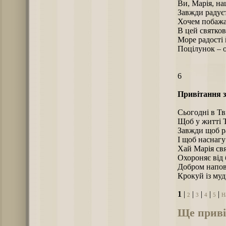
Ви, Марія, на
Завжди радуєт
Хочем побажа
В цей святков
Море радості 
Поцілунок – о
6
Привітання з
Сьогодні в Тв
Щоб у житті Т
Завжди щоб ра
І щоб наснагу
Хай Марія свя
Охороняє від 
Добром наповн
Крокуй із муд
1
|
|
|
|
|
2
3
4
5
Н
Ще приві