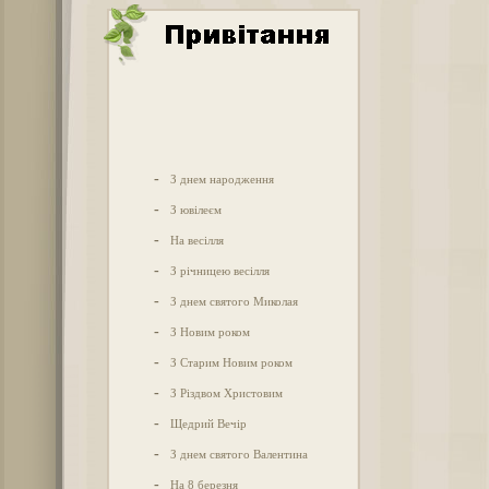
-
З днем народження
-
З ювілеєм
-
На весілля
-
З річницею весілля
-
З днем святого Миколая
-
З Новим роком
-
З Старим Новим роком
-
З Різдвом Христовим
-
Щедрий Вечір
-
З днем святого Валентина
-
На 8 березня