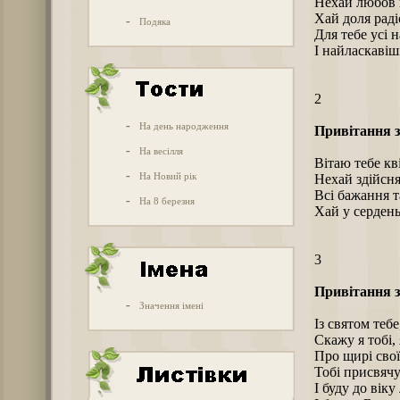
Нехай любов н
Хай доля раді
-
Подяка
Для тебе усі 
І найласкавіш
2
-
На день народження
Привітання з
-
На весілля
Вітаю тебе кв
-
На Новий рік
Нехай здійснят
Всі бажання т
-
На 8 березня
Хай у сердень
3
Привітання з
-
Значення імені
Із святом тебе
Скажу я тобі,
Про щирі свої
Тобі присвячу
І буду до вік