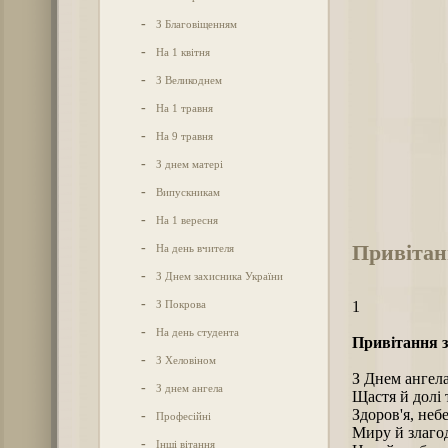
-
З Благовіщенням
-
На 1 квітня
-
З Великоднем
-
На 1 травня
-
На 9 травня
-
З днем матері
-
Випускникам
-
На 1 вересня
Привітан
-
На день вчителя
-
З Днем захисника України
-
З Покрова
1
-
На день студента
Привітання з
-
З Хеловіном
З Днем ангела
-
З днем ангела
Щастя й долі 
Здоров'я, небе
-
Професійні
Миру й злагод
-
Інші вітання