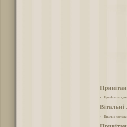
Привітан
Привітання з дн
Вітальні 
Вітальні листівк
Привітан