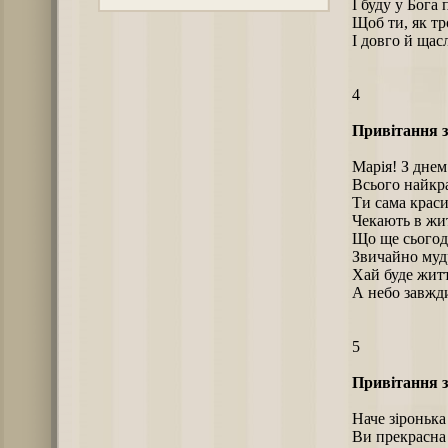
І буду у Бога
Щоб ти, як тр
І довго й ща
4
Привітання з
Марія! З днем
Всього найкр
Ти сама краси
Чекають в жит
Що ще сьогод
Звичайно мудр
Хай буде житт
А небо завжди
5
Привітання з
Наче зіронька 
Ви прекрасна