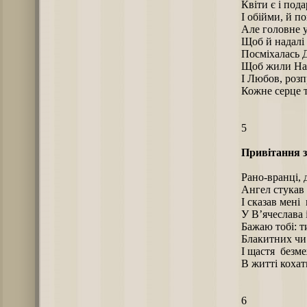
Квіти є і под
І обійми, й п
Але головне у
Щоб й надалі
Посміхалась 
Щоб жили Над
І Любов, розп
Кожне серце т
5
Привітання з
Рано-вранці, 
Ангел стукав
І сказав мені
У В’ячеслава
Бажаю тобі: 
Блакитних чи 
І щастя безме
В житті кохат
6