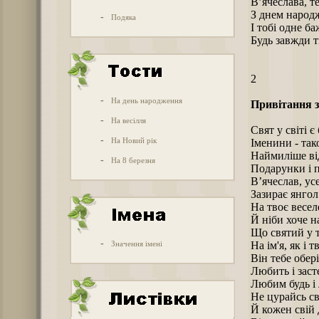
В’ячеслава, т
З днем народ
-
Подяка
І тобі одне ба
Будь завжди 
2
-
На день народження
Привітання з
-
На весілля
Свят у світі є
-
На Новий рік
Іменини - так
Наймиліше від
-
На 8 березня
Подарунки і п
В’ячеслав, усе
Зазирає янгол
На твоє весел
Й ніби хоче н
Що святий у т
-
Значення імені
На ім'я, як і т
Він тебе обері
Любить і засте
Любим будь і 
Не цурайсь св
Й кожен свій 