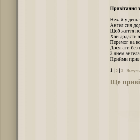
Привітання з
Нехай у день 
Ангел сил дод
Щоб життя не 
Хай додасть н
Перемог на ко
Досягати без 
З днем ангела
Прийми приві
1
|
|
|
2
3
Наступн
Ще приві