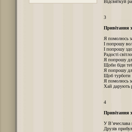
Відсвяткуй ра
3
Привітання з
Я помолюсь за
І попрошу во
І попрошу здо
Радості світло
Я попрошу для
Щоби біди теб
Я попрошу для
Щоб турботи щ
Я помолюсь за
Хай дарують ро
4
Привітання з
У В’ячеслава 
Друзів прибул