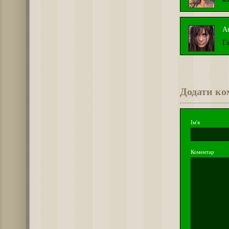
А
Г
Додати ко
Ім'я
Коментар