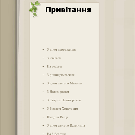
-
З днем народження
-
З ювілеєм
-
На весілля
-
З річницею весілля
-
З днем святого Миколая
-
З Новим роком
-
З Старим Новим роком
-
З Різдвом Христовим
-
Щедрий Вечір
-
З днем святого Валентина
-
На 8 березня