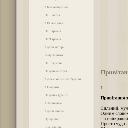
-
З Благовіщенням
-
На 1 квітня
-
З Великоднем
-
На 1 травня
-
На 9 травня
-
З днем матері
-
Випускникам
-
На 1 вересня
Привітан
-
На день вчителя
-
З Днем захисника України
-
З Покрова
1
-
На день студента
Привітання з
-
З Хеловіном
Сильний, муж
-
З днем ангела
Одним слово
Ти найкращий 
-
Професійні
Просто чудо -
-
Інші вітання