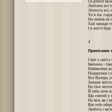
І в роботі мо
Люблять всі т
Липнуть всі, 
Ти в нас горд
На любов не 
Хай завжди то
І в житті буде
4
Привітання з
Свят у світі є
Іменини - так
Наймиліше від
Подарунки і п
Все Валера, ус
Зазирає янгол
На твоє весел
Й ніби хоче н
Що святий у т
На ім'я, як і т
Він тебе обері
Любить і засте