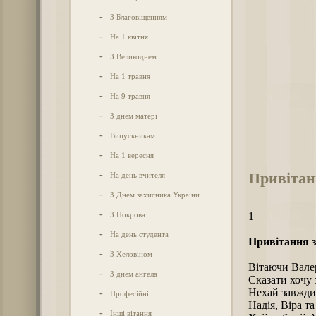
-
З Благовіщенням
-
На 1 квітня
-
З Великоднем
-
На 1 травня
-
На 9 травня
-
З днем матері
-
Випускникам
-
На 1 вересня
Привітан
-
На день вчителя
-
З Днем захисника України
-
З Покрова
1
-
На день студента
Привітання з
-
З Хеловіном
Вітаючи Валер
-
З днем ангела
Сказати хочу 
Нехай завжди
-
Професійні
Надія, Віра т
-
Інші вітання