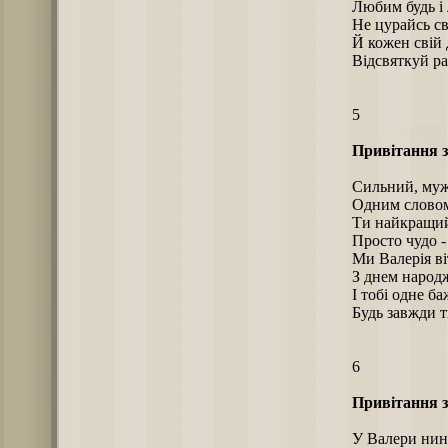
Любим будь і 
Не цурайсь св
Й кожен свій 
Відсвяткуй ра
5
Привітання з
Сильний, муж
Одним слово
Ти найкращий 
Просто чудо -
Ми Валерія ві
З днем народ
І тобі одне ба
Будь завжди 
6
Привітання з
У Валери нині