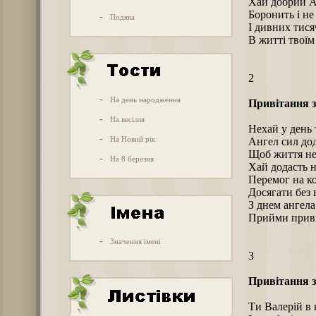
Хай добрий А
Боронить і не
-
Подяка
І дивних тися
В житті твоїм
2
-
На день народження
Привітання з
-
На весілля
Нехай у день 
-
На Новий рік
Ангел сил дод
Щоб життя не 
-
На 8 березня
Хай додасть н
Перемог на ко
Досягати без 
З днем ангела
Прийми приві
-
Значення імені
3
Привітання з
Ти Валерій в 