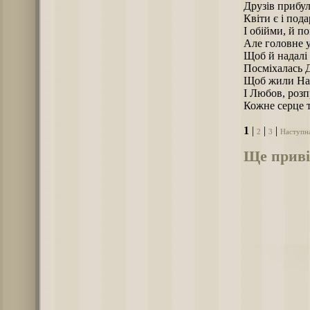
Друзів прибул
Квіти є і под
І обійми, й п
Але головне у
Щоб й надалі
Посміхалась 
Щоб жили Над
І Любов, розп
Кожне серце т
1
|
|
|
2
3
Наступн
Ще приві