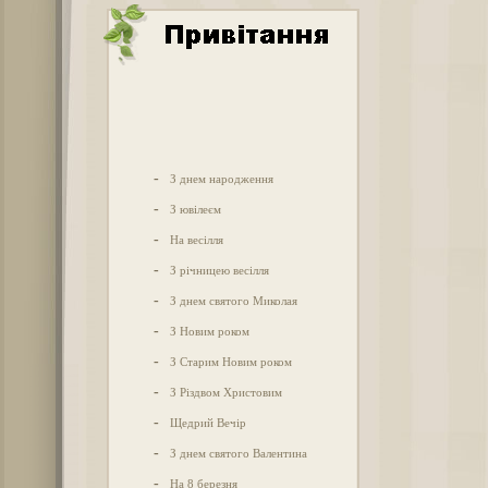
-
З днем народження
-
З ювілеєм
-
На весілля
-
З річницею весілля
-
З днем святого Миколая
-
З Новим роком
-
З Старим Новим роком
-
З Різдвом Христовим
-
Щедрий Вечір
-
З днем святого Валентина
-
На 8 березня