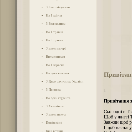
-
З Благовіщенням
-
На 1 квітня
-
З Великоднем
-
На 1 травня
-
На 9 травня
-
З днем матері
-
Випускникам
-
На 1 вересня
Привітан
-
На день вчителя
-
З Днем захисника України
-
З Покрова
1
-
На день студента
Привітання з
-
З Хеловіном
Сьогодні в Тв
-
З днем ангела
Щоб у житті Т
Завжди щоб ра
-
Професійні
І щоб наснагу
-
Інші вітання