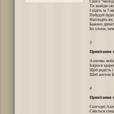
Свого “молод
Ти знайди сво
І підіть за 7-
Побудуй буди
Наплодіть ви 
Бажано дівчат
Бо хлопи, не
3
Привітання з
Аллочко люба
Іскрися здоро
Щоб радість і
Щоб ангели Бо
4
Привітання з
Сьогодні Алл
Сміється сонц