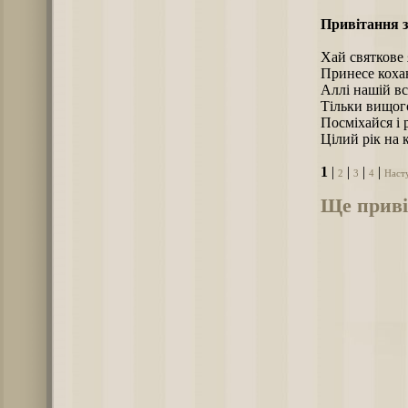
Привітання з
Хай святкове
Принесе кохан
Аллі нашій вс
Тільки вищого
Посміхайся і 
Цілий рік на 
1
|
|
|
|
2
3
4
Наст
Ще приві