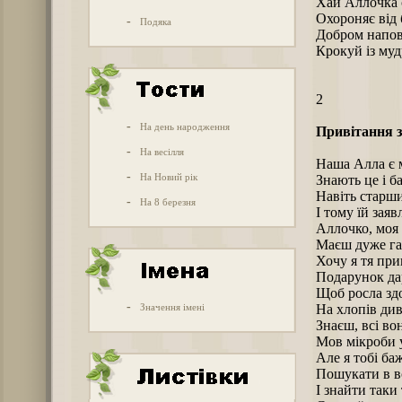
Хай Аллочка с
Охороняє від 
-
Подяка
Добром наповн
Крокуй із муд
2
-
На день народження
Привітання з
-
На весілля
Наша Алла є 
-
На Новий рік
Знають це і ба
Навіть старши
-
На 8 березня
І тому їй заяв
Аллочко, моя 
Маєш дуже га
Хочу я тя при
Подарунок да
Щоб росла зд
-
Значення імені
На хлопів ди
Знаєш, всі вон
Мов мікроби у
Але я тобі ба
Пошукати в в
І знайти таки 