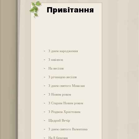
-
З днем народження
-
З ювілеєм
-
На весілля
-
З річницею весілля
-
З днем святого Миколая
-
З Новим роком
-
З Старим Новим роком
-
З Різдвом Христовим
-
Щедрий Вечір
-
З днем святого Валентина
-
На 8 березня