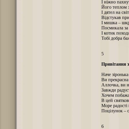
І ніжно пахну
Його теплом зі
І дятел на сві
Відстукав при
І мишка – шк
Посмикала за
І котик похо
Тобі добра ба
5
Привітання з
Наче зіронька 
Ви прекрасна
Аллочка, ви 
Завжди радуєт
Хочем побажа
В цей святков
Море радості 
Поцілунок – о
6