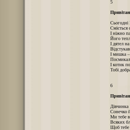
5
Привітан
Сьогодні 
Сміється 
І ніжно п
Його тепло
І дятел на
Відстукав
І мишка 
Посмикала
І котик 
Тобі добр
6
Привітан
Дівчинка 
Сонечко й
Ми тебе в
Всяких бл
Щоб тебе