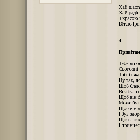
Хай щаст
Хай радіс
З красою
Вітаю Іри
4
Привітан
Тебе вітаю
Сьогодні 
Тобі бажа
Ну так, п
Щоб блаки
Вся була 
Щоб він б
Може бути
Щоб він 
І був здор
Щоб люби
І принцес