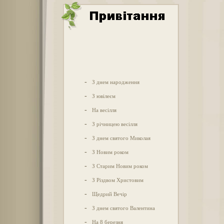
-
З днем народження
-
З ювілеєм
-
На весілля
-
З річницею весілля
-
З днем святого Миколая
-
З Новим роком
-
З Старим Новим роком
-
З Різдвом Христовим
-
Щедрий Вечір
-
З днем святого Валентина
-
На 8 березня