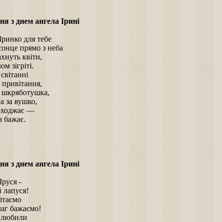
ня з днем ангела Ірині
Іринко для тебе
сонце прямо з неба
ахнуть квіти,
м зігріті.
 світанні
 привітання,
– шкряботушка,
 за вушко,
походжає —
а бажає.
ня з днем ангела Ірині
Іруся -
 лапуся!
ітаємо
аг бажаємо!
 любили