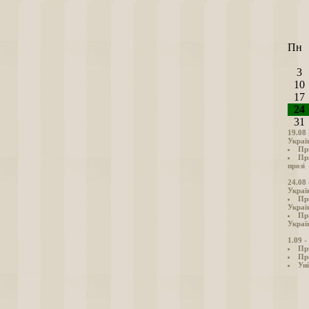
Пн
3
10
17
24
31
19.08
Украї
Пр
Пр
прозі
24.08
Украї
Пр
Украї
Пр
Україн
1.09 
Пр
Пр
Уні