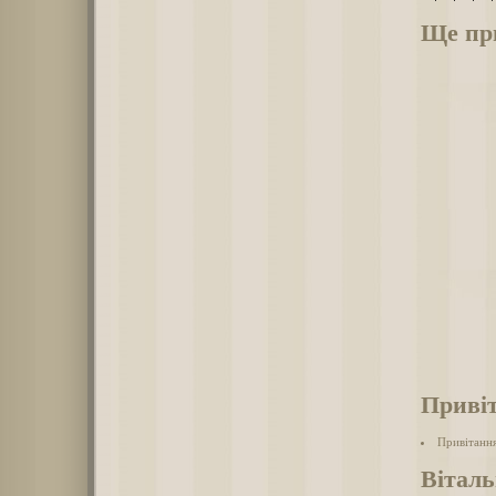
Ще при
Привіт
Привітання
Віталь