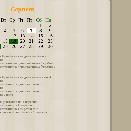
Серпень
Вт
Ср
Чт
Пт
Сб
Нд
1
2
4
5
6
7
8
9
11
12
13
14
15
16
18
19
20
21
22
23
25
26
27
28
29
30
 - Привітання на день пасічника
ни
ивітання на день пасічника України
ивітання на день пасічника України у
 - Привітання на день незалежності
ни
ивітання на день незалежності
ни
ивітання на день незалежності
и у прозі
- Привітання на 1 вересня
ивітання на 1 вересня
ивітання на 1 вересня смс
версальні листівки на 1 вересня