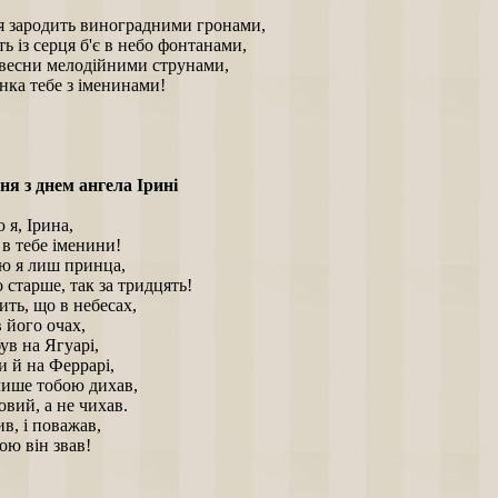
я зародить виноградними гронами,
ть із серця б'є в небо фонтанами,
 весни мелодійними струнами,
нка тебе з іменинами!
ня з днем ангела Ірині
 я, Ірина,
в тебе іменини!
ю я лиш принца,
о старше, так за тридцять!
ть, що в небесах,
в його очах,
ув на Ягуарі,
 й на Феррарі,
лише тобою дихав,
овий, а не чихав.
в, і поважав,
ою він звав!