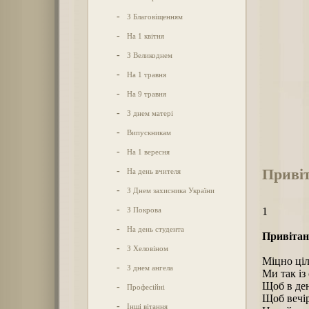
-
З Благовіщенням
-
На 1 квітня
-
З Великоднем
-
На 1 травня
-
На 9 травня
-
З днем матері
-
Випускникам
-
На 1 вересня
Привіт
-
На день вчителя
-
З Днем захисника України
-
З Покрова
1
-
На день студента
Привітан
-
З Хеловіном
Міцно ціл
-
З днем ангела
Ми так із
Щоб в ден
-
Професійні
Щоб вечір
-
Інші вітання