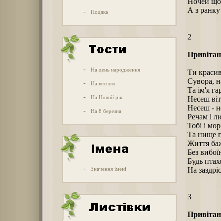
Ночей щоб
А з ранку
-
Подяка
2
Привітан
-
На день народження
Ти красив
Сувора, н
-
На весілля
Та ім'я га
-
На Новий рік
Несеш віт
Несеш - н
-
На 8 березня
Речам і л
Тобі і мор
Та нище п
Життя баж
Без вибої
Будь птах
-
Значення імені
На заздрі
3
Привітан