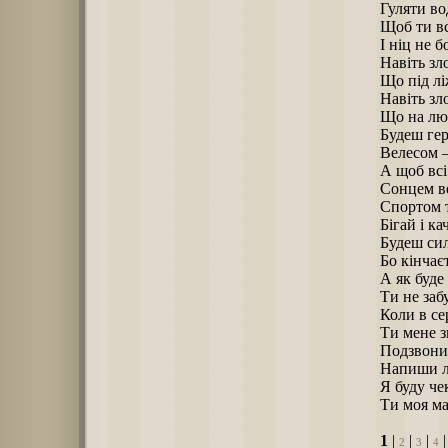
Гуляти в
Щоб ти вс
І ніц не б
Навіть зл
Що під л
Навіть зл
Що на лю
Будеш ге
Велесом 
А щоб всі
Сонцем в
Спортом 
Бігай і ка
Будеш си
Бо кінчає
А як буде
Ти не заб
Коли в с
Ти мене з
Подзвони п
Напиши л
Я буду че
Ти моя ма
1
|
|
|
2
3
4