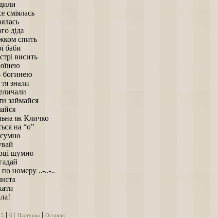
одили
е сміялась
оялась
ого діда
іжком спить
ої баби
стрі висить
роїнею
– богинею
 тя знали
еличали
ти займайся
чайся
льна як Кличко
ться на “о”
 сумно
увай
ерці шумно
гадай
о номеру ..-..-..
иста
кати
ла!
|
|
|
|
5
6
Наступна
Остання