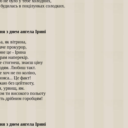
 не було у тебе холодних,
 будилась в поцілунках солодких.
ня з днем ангела Ірині
а, як вітрина,
аче прокурор,
рне це - Ірина
рам наперекір.
е стогнеш, знаєш ціну
юдям. Любиш такт.
е хоч не по коліно,
ояса... Це факт!
аю без цейтноту,
н, урвищ, ям.
ом ти високого польоту
сть дрібним горобцям!
ня з днем ангела Ірині