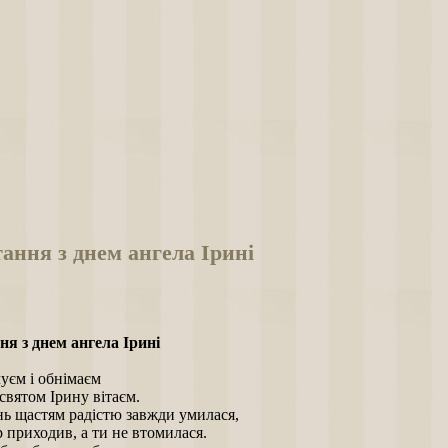
ання з днем ангела Ірині
ня з днем ангела Ірині
уєм і обнімаєм
 святом Ірину вітаєм.
ь щастям радістю завжди умилася,
 приходив, а ти не втомилася.