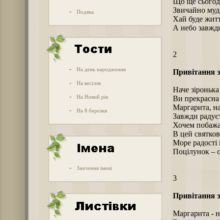
Що ще сьогод
Звичайно мудр
-
Подяка
Хай буде житт
А небо завжди
2
-
На день народження
Привітання з
-
На весілля
Наче зіронька 
-
На Новий рік
Ви прекрасна
Маргарита, н
-
На 8 березня
Завжди радуєт
Хочем побажа
В цей святков
Море радості 
Поцілунок – о
-
Значення імені
3
Привітання з
Маргарита - н