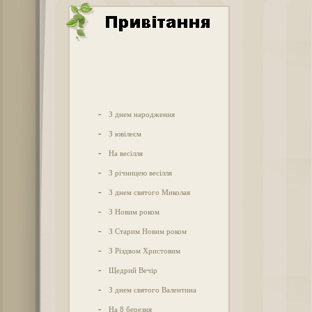
-
З днем народження
-
З ювілеєм
-
На весілля
-
З річницею весілля
-
З днем святого Миколая
-
З Новим роком
-
З Старим Новим роком
-
З Різдвом Христовим
-
Щедрий Вечір
-
З днем святого Валентина
-
На 8 березня