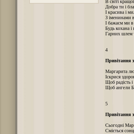
В світі кращої
Добра ти і бл
І красива і ми
З іменинами в
І бажаєм ми в
Будь кохана і
Гарних шлем т
4
Привітання з
Маргарита лю
Іскрися здоро
Щоб радість і
Щоб ангели Бо
5
Привітання з
Сьогодні Мар
Сміється сонц