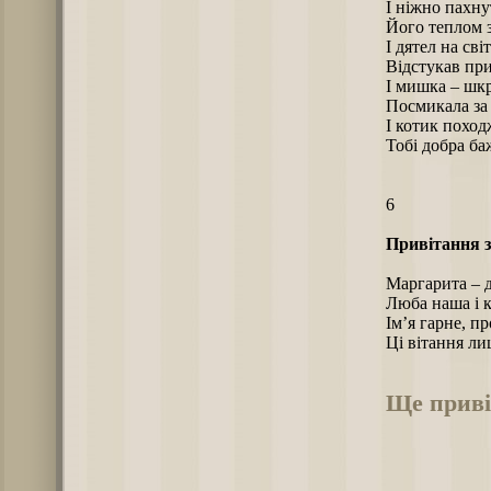
І ніжно пахну
Його теплом зі
І дятел на сві
Відстукав при
І мишка – шк
Посмикала за
І котик похо
Тобі добра ба
6
Привітання з
Маргарита – 
Люба наша і 
Ім’я гарне, пр
Ці вітання ли
Ще приві