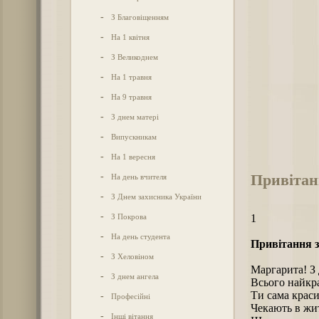
-
З Благовіщенням
-
На 1 квітня
-
З Великоднем
-
На 1 травня
-
На 9 травня
-
З днем матері
-
Випускникам
-
На 1 вересня
Привітан
-
На день вчителя
-
З Днем захисника України
-
З Покрова
1
-
На день студента
Привітання з
-
З Хеловіном
Маргарита! З 
-
З днем ангела
Всього найкр
Ти сама краси
-
Професійні
Чекають в жит
-
Інші вітання