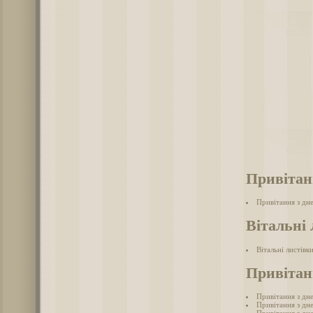
Привітан
Привітання з дн
Вітальні 
Вітальні листівк
Привітан
Привітання з дн
Привітання з дн