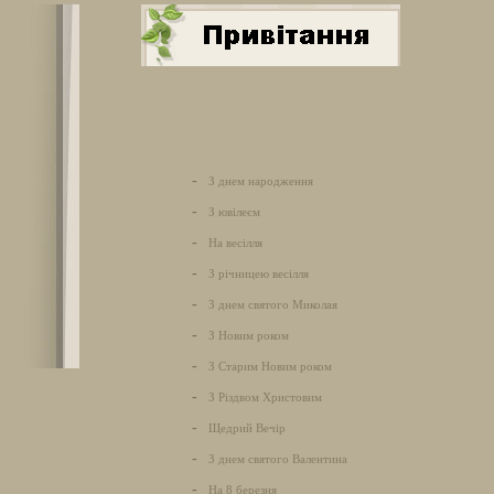
-
З днем народження
-
З ювілеєм
-
На весілля
-
З річницею весілля
-
З днем святого Миколая
-
З Новим роком
-
З Старим Новим роком
-
З Різдвом Христовим
-
Щедрий Вечір
-
З днем святого Валентина
-
На 8 березня