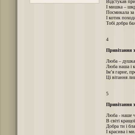
Відстукав при
І мишка – шк
Посмикала за
І котик похо
Тобі добра ба
4
Привітання з
Люба – душка
Люба наша і 
Ім’я гарне, пр
Ці вітання ли
5
Привітання з
Люба - наше ч
В світі кращої
Добра ти і бл
І красива і ми