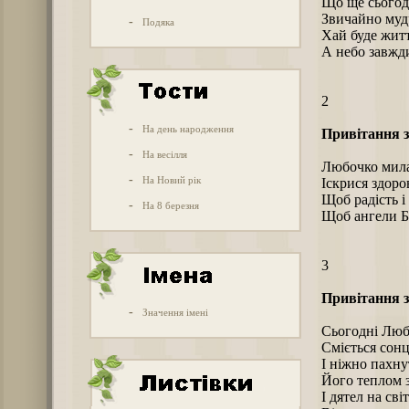
Що ще сьогод
Звичайно мудр
-
Подяка
Хай буде житт
А небо завжди
2
-
На день народження
Привітання з
-
На весілля
Любочко мила
-
На Новий рік
Іскрися здоро
Щоб радість і
-
На 8 березня
Щоб ангели Бо
3
Привітання з
-
Значення імені
Сьогодні Люб
Сміється сонц
І ніжно пахну
Його теплом зі
І дятел на сві