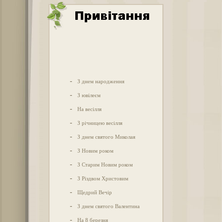
-
З днем народження
-
З ювілеєм
-
На весілля
-
З річницею весілля
-
З днем святого Миколая
-
З Новим роком
-
З Старим Новим роком
-
З Різдвом Христовим
-
Щедрий Вечір
-
З днем святого Валентина
-
На 8 березня