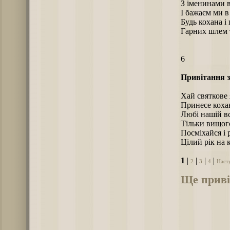
З іменинами в
І бажаєм ми в
Будь кохана і
Гарних шлем т
6
Привітання з
Хай святкове
Принесе кохан
Любі нашій в
Тільки вищого
Посміхайся і 
Цілий рік на 
1
|
|
|
|
2
3
4
Наст
Ще приві