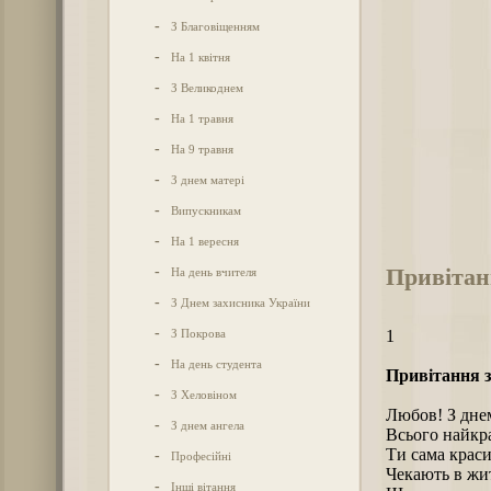
-
З Благовіщенням
-
На 1 квітня
-
З Великоднем
-
На 1 травня
-
На 9 травня
-
З днем матері
-
Випускникам
-
На 1 вересня
Привітан
-
На день вчителя
-
З Днем захисника України
-
З Покрова
1
-
На день студента
Привітання з
-
З Хеловіном
Любов! З днем
-
З днем ангела
Всього найкр
Ти сама краси
-
Професійні
Чекають в жит
-
Інші вітання