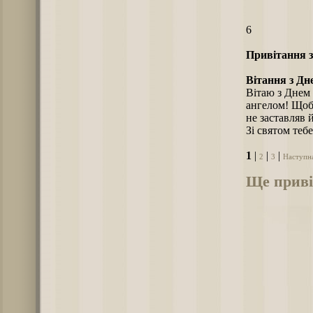
6
Привітання з
Вітання з Дн
Вітаю з Днем 
ангелом! Щоб 
не заставляв 
Зі святом тебе
1
|
|
|
2
3
Наступн
Ще привіт