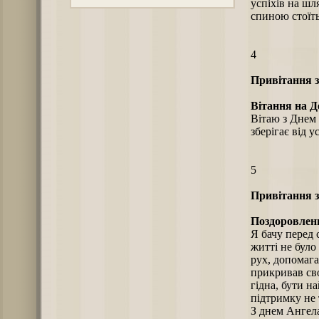
успіхів на шл
спиною стоїт
4
Привітання з
Вітання на Д
Вітаю з Днем 
зберігає від у
5
Привітання з
Поздоровленн
Я бачу перед
житті не було
рух, допомага
прикривав сво
гідна, бути 
підтримку не т
З днем Ангела