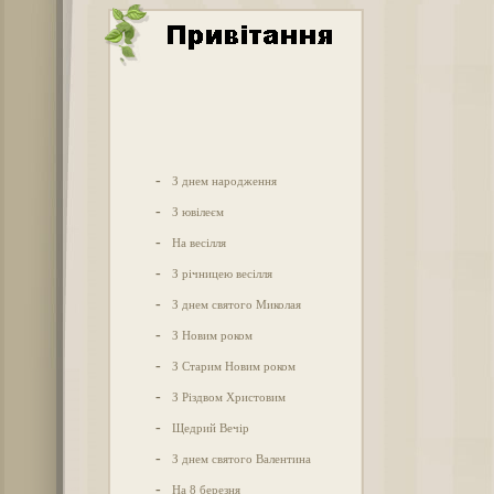
-
З днем народження
-
З ювілеєм
-
На весілля
-
З річницею весілля
-
З днем святого Миколая
-
З Новим роком
-
З Старим Новим роком
-
З Різдвом Христовим
-
Щедрий Вечір
-
З днем святого Валентина
-
На 8 березня