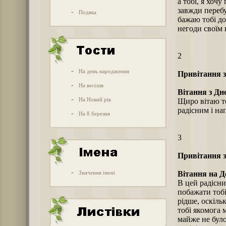
а тобі, я хоч
завжди перебу
-
Подяка
бажаю тобі до
негоди своїм
2
-
На день народження
Привітання з
-
На весілля
Вітання з Дн
-
На Новий рік
Щиро вітаю те
радісним і н
-
На 8 березня
3
Привітання з
-
Значення імені
Вітання на Д
В цей радісни
побажати тоб
рідше, оскільк
тобі якомога 
майже не було