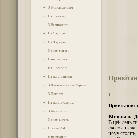
-
З Благовіщенням
-
На 1 квітня
-
З Великоднем
-
На 1 травня
-
На 9 травня
-
З днем матері
-
Випускникам
-
На 1 вересня
Привітанн
-
На день вчителя
-
З Днем захисника України
-
З Покрова
1
-
На день студента
Привітання з
-
З Хеловіном
Вітання на Д
-
З днем ангела
В цей день ти
свого ангела.
-
Професійні
йому століть,
-
Інші вітання