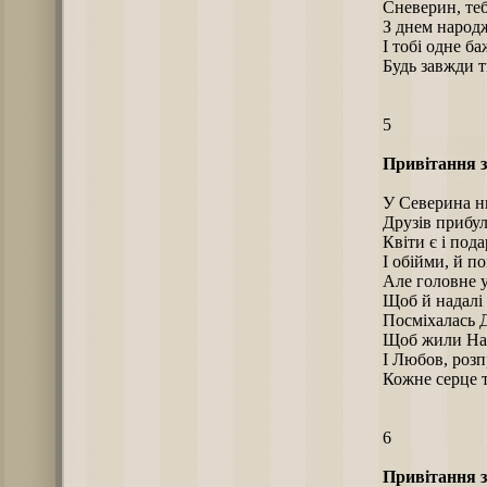
Сневерин, теб
З днем народ
І тобі одне ба
Будь завжди т
5
Привітання з
У Северина ни
Друзів прибул
Квіти є і под
І обійми, й п
Але головне у
Щоб й надалі
Посміхалась 
Щоб жили Над
І Любов, розп
Кожне серце т
6
Привітання з