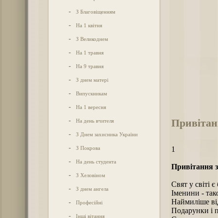
-
З Благовіщенням
-
На 1 квітня
-
З Великоднем
-
На 1 травня
-
На 9 травня
-
З днем матері
-
Випускникам
-
На 1 вересня
Привітан
-
На день вчителя
-
З Днем захисника України
-
З Покрова
1
-
На день студента
Привітання з
-
З Хеловіном
Свят у світі є
-
З днем ангела
Іменини - так
Наймиліше від
-
Професійні
Подарунки і п
-
Інші вітання