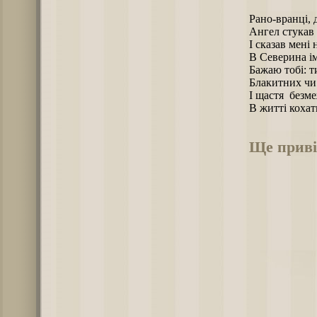
Рано-вранці, 
Ангел стукав 
І сказав мені 
В Северина і
Бажаю тобі: 
Блакитних чи 
І щастя безме
В житті кохат
Ще приві