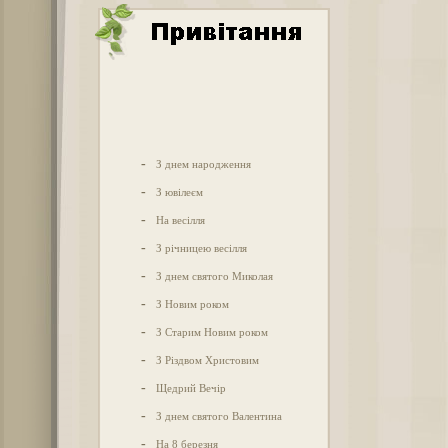
-
З днем народження
-
З ювілеєм
-
На весілля
-
З річницею весілля
-
З днем святого Миколая
-
З Новим роком
-
З Старим Новим роком
-
З Різдвом Христовим
-
Щедрий Вечір
-
З днем святого Валентина
-
На 8 березня