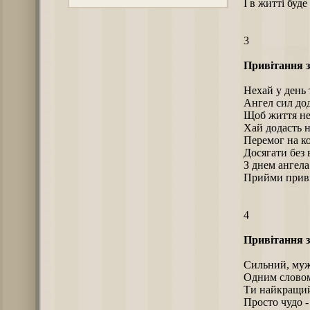
І в житті буде
3
Привітання з
Нехай у день 
Ангел сил дод
Щоб життя не 
Хай додасть н
Перемог на ко
Досягати без 
З днем ангела
Прийми приві
4
Привітання з
Сильний, муж
Одним словом
Ти найкращий 
Просто чудо -