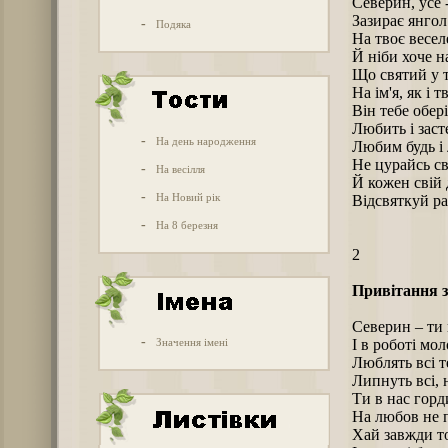
Северин, усе -
Зазирає янгол
-
Подяка
На твоє весел
Й ніби хоче н
Що святий у т
На ім'я, як і т
Він тебе обері
Любить і засте
-
На день народження
Любим будь і 
Не цурайсь св
-
На весілля
Й кожен свій 
-
На Новий рік
Відсвяткуй ра
-
На 8 березня
2
Привітання з
Северин – ти 
-
Значення імені
І в роботі мо
Люблять всі т
Липнуть всі, 
Ти в нас горд
На любов не 
Хай завжди то