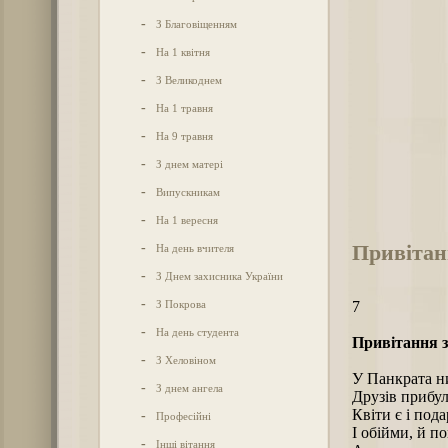
-
З Благовіщенням
-
На 1 квітня
-
З Великоднем
-
На 1 травня
-
На 9 травня
-
З днем матері
-
Випускникам
-
На 1 вересня
Привітан
-
На день вчителя
-
З Днем захисника України
-
З Покрова
7
-
На день студента
Привітання з
-
З Хеловіном
У Панкрата ни
-
З днем ангела
Друзів прибул
Квіти є і под
-
Професійні
І обійми, й п
-
Інші вітання