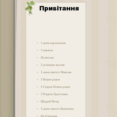
-
З днем народження
-
З ювілеєм
-
На весілля
-
З річницею весілля
-
З днем святого Миколая
-
З Новим роком
-
З Старим Новим роком
-
З Різдвом Христовим
-
Щедрий Вечір
-
З днем святого Валентина
-
На 8 березня