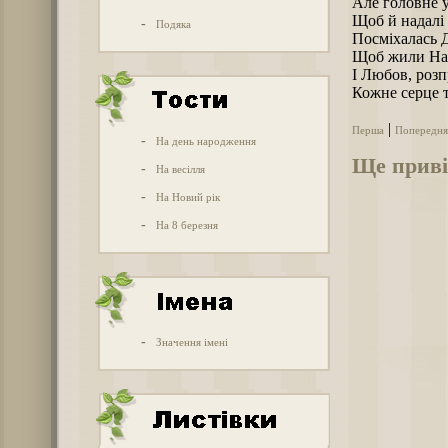
Але головне у
Щоб й надалі
-
Подяка
Посміхалась 
Щоб жили Над
І Любов, розп
Кожне серце т
|
Перша
Попередня
-
На день народження
Ще приві
-
На весілля
-
На Новий рік
-
На 8 березня
-
Значення імені