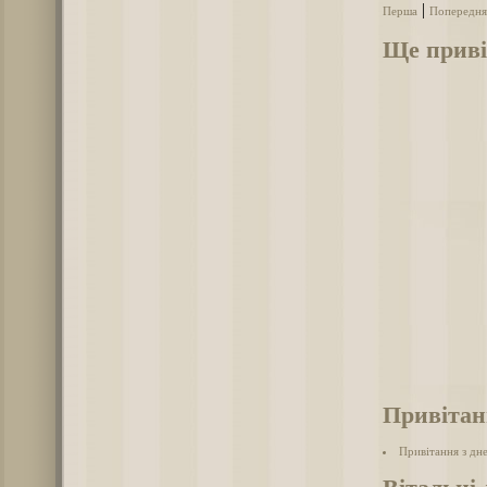
|
Перша
Попередня
Ще приві
Привітан
Привітання з дн