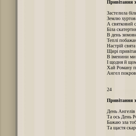
Привітання з
Застелила біл
Землю хуртов
А святковий с
Біла скатерти
В день зимов
Теплі побажа
Настрій свята 
Щирі привіта
В іменини ми
І щодня й щом
Хай Роману п
Ангел покров
24
Привітання з
День Ангелів 
Та ось День 
Бажаю зла тоб
Та щастя скар