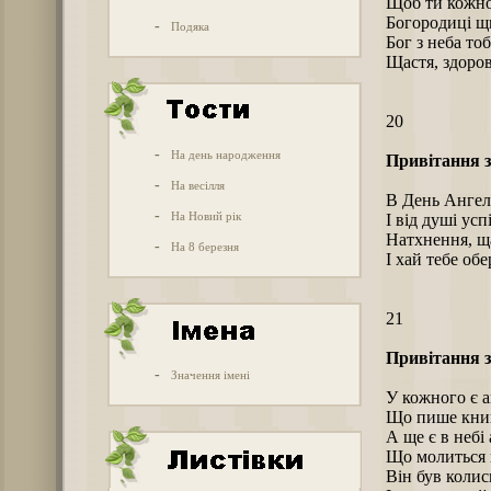
Щоб ти кожно
Богородиці щи
-
Подяка
Бог з неба тоб
Щастя, здоров’
20
-
На день народження
Привітання з
-
На весілля
В День Ангел
-
На Новий рік
І від душі ус
Натхнення, ща
-
На 8 березня
І хай тебе обе
21
Привітання з
-
Значення імені
У кожного є а
Що пише книг
А ще є в небі
Що молиться 
Він був колис