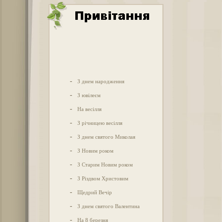
-
З днем народження
-
З ювілеєм
-
На весілля
-
З річницею весілля
-
З днем святого Миколая
-
З Новим роком
-
З Старим Новим роком
-
З Різдвом Христовим
-
Щедрий Вечір
-
З днем святого Валентина
-
На 8 березня