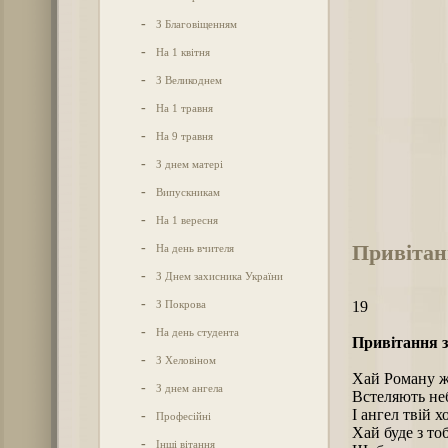
-
З Благовіщенням
-
На 1 квітня
-
З Великоднем
-
На 1 травня
-
На 9 травня
-
З днем матері
-
Випускникам
-
На 1 вересня
Привітан
-
На день вчителя
-
З Днем захисника України
-
З Покрова
19
-
На день студента
Привітання з
-
З Хеловіном
Хай Роману ж
-
З днем ангела
Встеляють неб
І ангел твій 
-
Професійні
Хай буде з то
-
Інші вітання