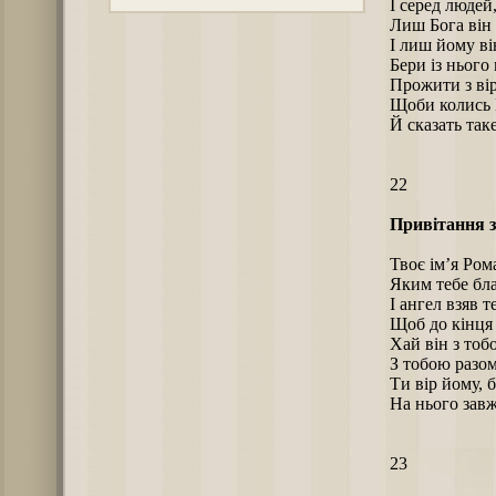
І серед людей
Лиш Бога він
І лиш йому ві
Бери із нього
Прожити з вір
Щоби колись Г
Й сказать так
22
Привітання з
Твоє ім’я Ром
Яким тебе бл
І ангел взяв т
Щоб до кінця 
Хай він з тоб
З тобою разом
Ти вір йому, б
На нього завж
23