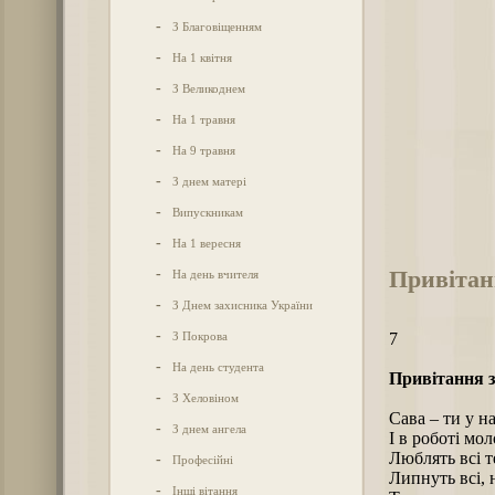
-
З Благовіщенням
-
На 1 квітня
-
З Великоднем
-
На 1 травня
-
На 9 травня
-
З днем матері
-
Випускникам
-
На 1 вересня
Привітан
-
На день вчителя
-
З Днем захисника України
-
З Покрова
7
-
На день студента
Привітання з
-
З Хеловіном
Сава – ти у н
-
З днем ангела
І в роботі мо
Люблять всі т
-
Професійні
Липнуть всі, 
-
Інші вітання