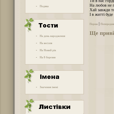
Ти в нас горд
На любов не 
-
Подяка
Хай завжди то
І в житті буде
|
Перша
Попередня
Ще приві
-
На день народження
-
На весілля
-
На Новий рік
-
На 8 березня
-
Значення імені