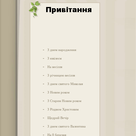
-
З днем народження
-
З ювілеєм
-
На весілля
-
З річницею весілля
-
З днем святого Миколая
-
З Новим роком
-
З Старим Новим роком
-
З Різдвом Христовим
-
Щедрий Вечір
-
З днем святого Валентина
-
На 8 березня