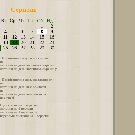
Серпень
Вт
Ср
Чт
Пт
Сб
Нд
1
2
4
5
6
7
8
9
11
12
13
14
15
16
18
19
20
21
22
23
25
26
27
28
29
30
 - Привітання на день пасічника
ни
ивітання на день пасічника України
ивітання на день пасічника України у
 - Привітання на день незалежності
ни
ивітання на день незалежності
ни
ивітання на день незалежності
и у прозі
- Привітання на 1 вересня
ивітання на 1 вересня
ивітання на 1 вересня смс
версальні листівки на 1 вересня