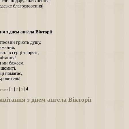
 тобі подарує натхнення,
юдське благословення!
я з днем ангела Вікторії
ятковий гріють душу,
ажання,
вята в серці творять,
вітання!
и ми бажаєм,
 щомиті,
ці помагає,
кровитель!
|
|
|
|
4
редня
1
2
3
вітання з днем ангела Вікторії