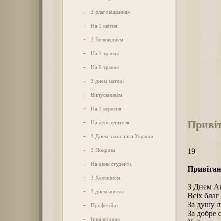
-
З Благовіщенням
-
На 1 квітня
-
З Великоднем
-
На 1 травня
-
На 9 травня
-
З днем матері
-
Випускникам
-
На 1 вересня
Привіт
-
На день вчителя
-
З Днем захисника України
-
З Покрова
19
-
На день студента
Привітанн
-
З Хеловіном
З Днем Ан
-
З днем ангела
Всіх благ
За душу л
-
Професійні
За добре 
-
Інші вітання