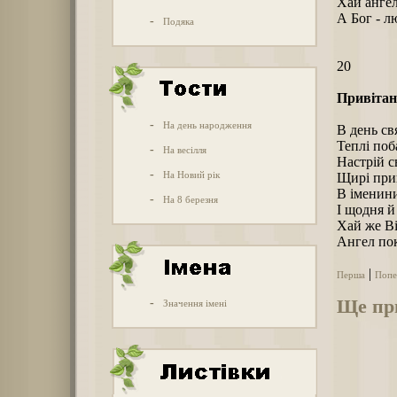
Хай ангел
А Бог - л
-
Подяка
20
Привітанн
-
На день народження
В день св
Теплі поб
-
На весілля
Настрій с
-
На Новий рік
Щирі при
В іменин
-
На 8 березня
І щодня й
Хай же Ві
Ангел по
|
Перша
Попе
Ще при
-
Значення імені