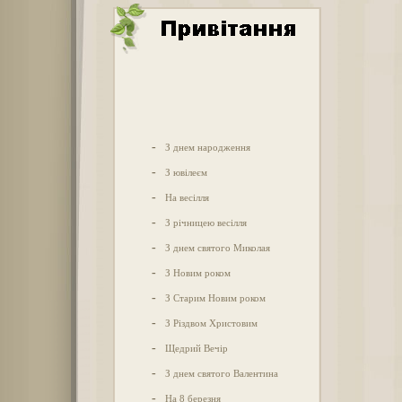
-
З днем народження
-
З ювілеєм
-
На весілля
-
З річницею весілля
-
З днем святого Миколая
-
З Новим роком
-
З Старим Новим роком
-
З Різдвом Христовим
-
Щедрий Вечір
-
З днем святого Валентина
-
На 8 березня