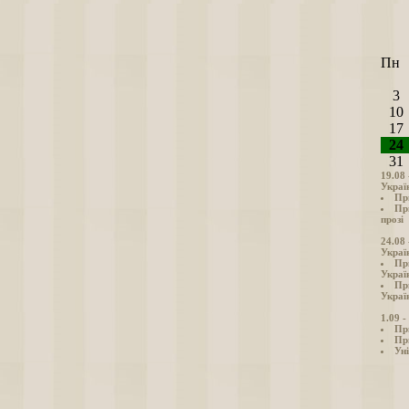
Пн
3
10
17
24
31
19.08
Украї
Пр
Пр
прозі
24.08
Украї
Пр
Украї
Пр
Україн
1.09 
Пр
Пр
Уні