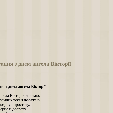
ання з днем ангела Вікторії
я з днем ангела Вікторії
гела Вікторію я вітаю,
 земних тобі я побажаю,
юдяну і простоту,
серце й доброту,