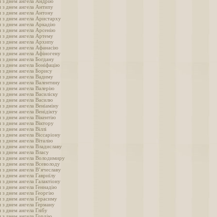
 з днем ангела Андрію
 з днем ангела Антипу
 з днем ангела Антону
 з днем ангела Аристарху
 з днем ангела Аркадію
 з днем ангела Арсенію
 з днем ангела Артему
 з днем ангела Архипу
 з днем ангела Афанасію
 з днем ангела Афіногену
 з днем ангела Богдану
 з днем ангела Боніфацію
 з днем ангела Борису
 з днем ангела Вадиму
 з днем ангела Валентину
 з днем ангела Валерію
 з днем ангела Василіску
 з днем ангела Василю
 з днем ангела Веніаміну
 з днем ангела Венідікту
 з днем ангела Вікентію
 з днем ангела Віктору
 з днем ангела Віллі
 з днем ангела Віссаріону
 з днем ангела Віталію
 з днем ангела Владиславу
 з днем ангела Власу
я з днем ангела Володимиру
 з днем ангела Всеволоду
 з днем ангела В’ячеславу
 з днем ангела Гавриїлу
 з днем ангела Галактіону
 з днем ангела Геннадію
 з днем ангела Георгію
 з днем ангела Герасиму
 з днем ангела Герману
 з днем ангела Глібу
 з днем ангела Гордію