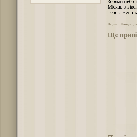
Зорями небо т
Місяць в віко
Тебе з іменин
|
Перша
Попередня
Ще привіт