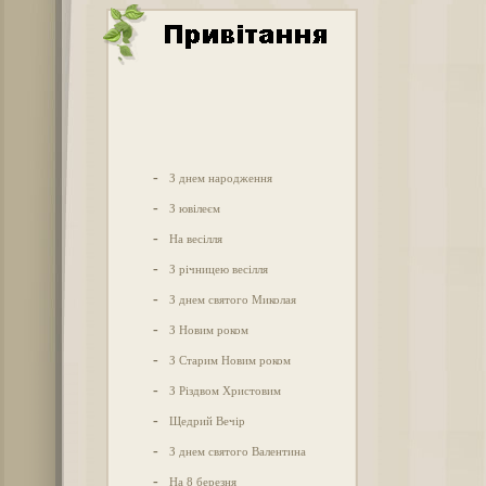
-
З днем народження
-
З ювілеєм
-
На весілля
-
З річницею весілля
-
З днем святого Миколая
-
З Новим роком
-
З Старим Новим роком
-
З Різдвом Христовим
-
Щедрий Вечір
-
З днем святого Валентина
-
На 8 березня