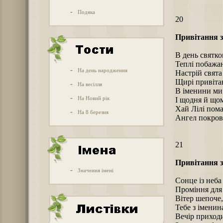
-
Подяка
20
Привітання з
В день святко
Теплі побажа
-
На день народження
Настрій свята 
Щирі привіта
-
На весілля
В іменини ми
-
На Новий рік
І щодня й щом
Хай Лілі пома
-
На 8 березня
Ангел покров
21
Привітання з
-
Значення імені
Сонце із неба 
Проміння для 
Вітер шепоче
Тебе з іменин
Вечір приходи