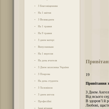
-
З Благовіщенням
-
На 1 квітня
-
З Великоднем
-
На 1 травня
-
На 9 травня
-
З днем матері
-
Випускникам
-
На 1 вересня
Привітанн
-
На день вчителя
-
З Днем захисника України
-
З Покрова
19
-
На день студента
Привітання з
-
З Хеловіном
З Днем Ангела
-
З днем ангела
Від всього се
В здоров’ї й р
-
Професійні
Любові, щастя
-
Інші вітання