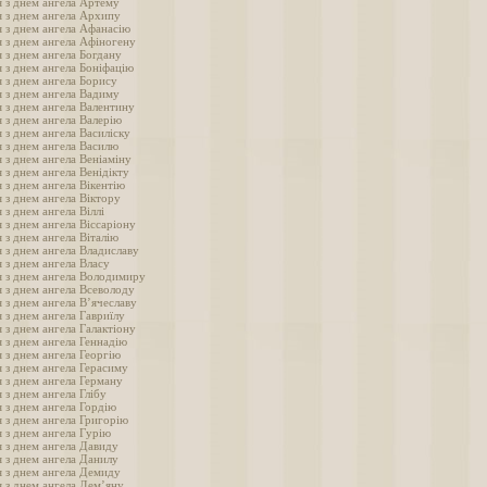
 з днем ангела Артему
 з днем ангела Архипу
 з днем ангела Афанасію
 з днем ангела Афіногену
 з днем ангела Богдану
 з днем ангела Боніфацію
 з днем ангела Борису
 з днем ангела Вадиму
 з днем ангела Валентину
 з днем ангела Валерію
 з днем ангела Василіску
 з днем ангела Василю
 з днем ангела Веніаміну
 з днем ангела Венідікту
 з днем ангела Вікентію
 з днем ангела Віктору
 з днем ангела Віллі
 з днем ангела Віссаріону
 з днем ангела Віталію
 з днем ангела Владиславу
 з днем ангела Власу
я з днем ангела Володимиру
 з днем ангела Всеволоду
 з днем ангела В’ячеславу
 з днем ангела Гавриїлу
 з днем ангела Галактіону
 з днем ангела Геннадію
 з днем ангела Георгію
 з днем ангела Герасиму
 з днем ангела Герману
 з днем ангела Глібу
 з днем ангела Гордію
 з днем ангела Григорію
 з днем ангела Гурію
 з днем ангела Давиду
 з днем ангела Данилу
 з днем ангела Демиду
 з днем ангела Дем’яну