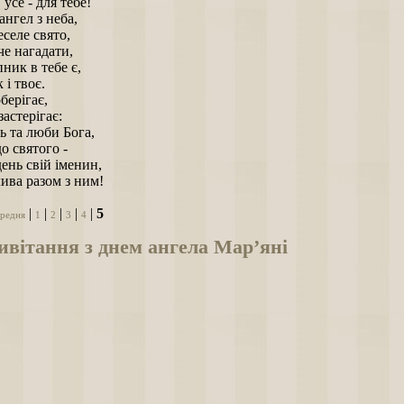
, усе - для тебе!
ангел з неба,
еселе свято,
че нагадати,
ник в тебе є,
к і твоє.
берігає,
застерігає:
ь та люби Бога,
до святого -
ень свій іменин,
ива разом з ним!
|
|
|
|
|
5
редня
1
2
3
4
вітання з днем ангела Мар’яні