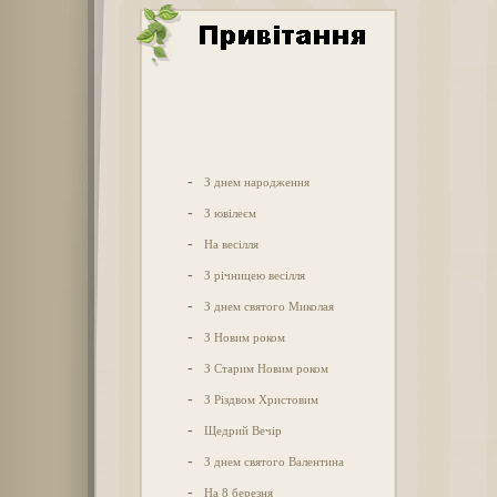
-
З днем народження
-
З ювілеєм
-
На весілля
-
З річницею весілля
-
З днем святого Миколая
-
З Новим роком
-
З Старим Новим роком
-
З Різдвом Христовим
-
Щедрий Вечір
-
З днем святого Валентина
-
На 8 березня