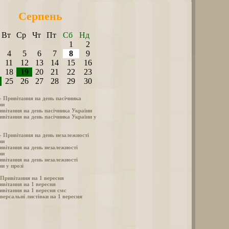
Серпень
Вт
Ср
Чт
Пт
Сб
Нд
1
2
4
5
6
7
8
9
11
12
13
14
15
16
18
19
20
21
22
23
25
26
27
28
29
30
 - Привітання на день пасічника
ни
ивітання на день пасічника України
ивітання на день пасічника України у
 - Привітання на день незалежності
ни
ивітання на день незалежності
ни
ивітання на день незалежності
и у прозі
- Привітання на 1 вересня
ивітання на 1 вересня
ивітання на 1 вересня смс
версальні листівки на 1 вересня