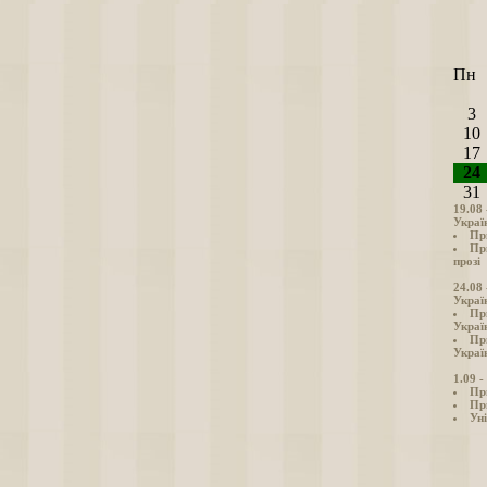
Пн
3
10
17
24
31
19.08
Украї
Пр
Пр
прозі
24.08
Украї
Пр
Украї
Пр
Україн
1.09 
Пр
Пр
Уні