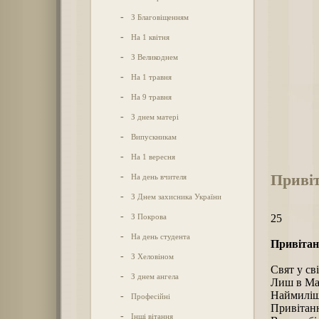
-
З Благовіщенням
-
На 1 квітня
-
З Великоднем
-
На 1 травня
-
На 9 травня
-
З днем матері
-
Випускникам
-
На 1 вересня
Привіт
-
На день вчителя
-
З Днем захисника України
-
З Покрова
25
-
На день студента
Привітан
-
З Хеловіном
Свят у сві
-
З днем ангела
Лиш в Мар
Наймиліше
-
Професійні
Привітанн
-
Інші вітання