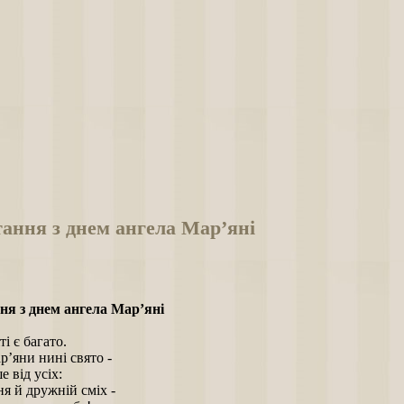
ання з днем ангела Мар’яні
ня з днем ангела Мар’яні
ті є багато.
’яни нині свято -
 від усіх:
я й дружній сміх -