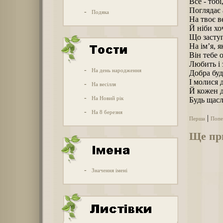
Все - тобі
Поглядає 
-
Подяка
На твоє в
Й ніби хо
Що заступ
На ім’я, я
Він тебе о
Любить і 
-
На день народження
Добра буд
І молися 
-
На весілля
Й кожен д
-
На Новий рік
Будь щасл
-
На 8 березня
|
Перша
Попе
Ще при
-
Значення імені