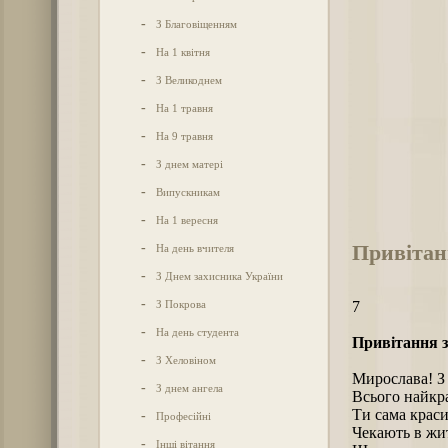
-
З Благовіщенням
-
На 1 квітня
-
З Великоднем
-
На 1 травня
-
На 9 травня
-
З днем матері
-
Випускникам
-
На 1 вересня
Привітан
-
На день вчителя
-
З Днем захисника України
-
З Покрова
7
-
На день студента
Привітання з
-
З Хеловіном
Мирослава! З 
-
З днем ангела
Всього найкр
Ти сама краси
-
Професійні
Чекають в жит
-
Інші вітання