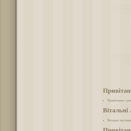
Привітан
Привітання з дн
Вітальні 
Вітальні листівк
Привітан