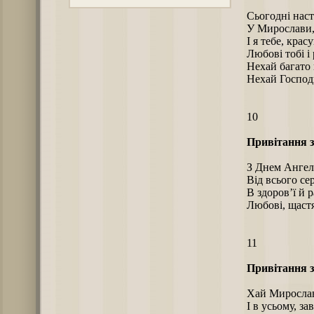
Сьогодні нас
У Мирослави,
І я тебе, крас
Любові тобі і
Нехай багато 
Нехай Господь
10
Привітання з
З Днем Ангел
Від всього се
В здоров’ї й р
Любові, щастя
11
Привітання з
Хай Мирославу
І в усьому, за