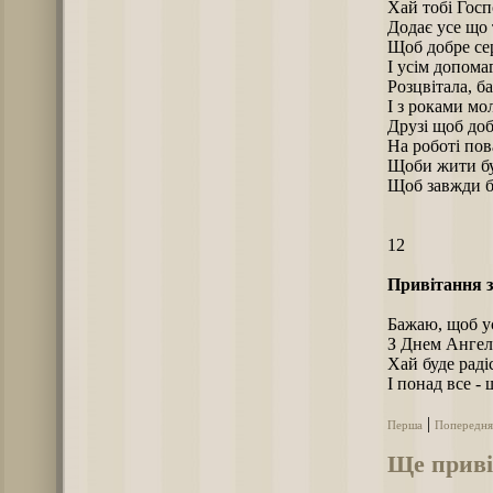
Хай тобі Госпо
Додає усе що 
Щоб добре се
І усім допома
Розцвітала, ба
І з роками мо
Друзі щоб до
На роботі по
Щоби жити бу
Щоб завжди б
12
Привітання з
Бажаю, щоб ус
З Днем Ангел
Хай буде радіс
І понад все -
|
Перша
Попередня
Ще приві