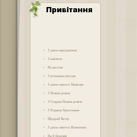
-
З днем народження
-
З ювілеєм
-
На весілля
-
З річницею весілля
-
З днем святого Миколая
-
З Новим роком
-
З Старим Новим роком
-
З Різдвом Христовим
-
Щедрий Вечір
-
З днем святого Валентина
-
На 8 березня