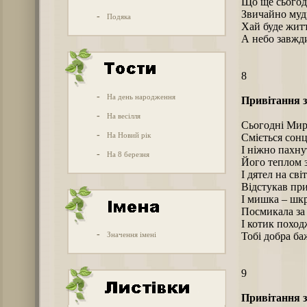
Що ще сьогод
Звичайно мудр
-
Подяка
Хай буде житт
А небо завжди
8
-
На день народження
Привітання з
-
На весілля
Сьогодні Мир
-
На Новий рік
Сміється сонц
І ніжно пахну
-
На 8 березня
Його теплом зі
І дятел на сві
Відстукав при
І мишка – шк
Посмикала за
І котик похо
-
Значення імені
Тобі добра ба
9
Привітання з