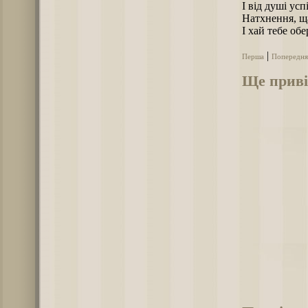
І від душі ус
Натхнення, ща
І хай тебе обе
|
Перша
Попередня
Ще приві