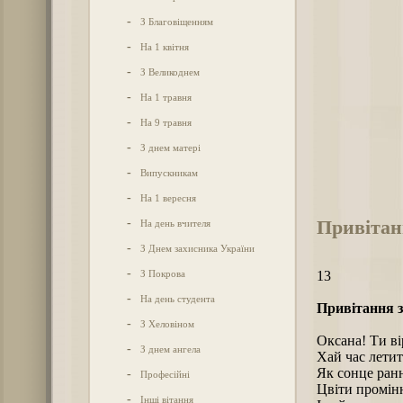
-
З Благовіщенням
-
На 1 квітня
-
З Великоднем
-
На 1 травня
-
На 9 травня
-
З днем матері
-
Випускникам
-
На 1 вересня
Привітан
-
На день вчителя
-
З Днем захисника України
-
З Покрова
13
-
На день студента
Привітання з
-
З Хеловіном
Оксана! Ти ві
-
З днем ангела
Хай час летить
Як сонце ран
-
Професійні
Цвіти промін
-
Інші вітання