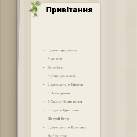
-
З днем народження
-
З ювілеєм
-
На весілля
-
З річницею весілля
-
З днем святого Миколая
-
З Новим роком
-
З Старим Новим роком
-
З Різдвом Христовим
-
Щедрий Вечір
-
З днем святого Валентина
-
На 8 березня