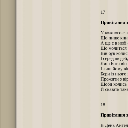
17
Привітання з
У кожного є а
Що пише книг
А ще є в небі
Що молиться 
Він був колис
І серед людей
Лиш Бога він
І лиш йому ві
Бери із нього
Прожити з вір
Щоби колись Г
Й сказать так
18
Привітання з
В День Ангел