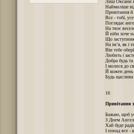
Лиш Оксани н
Наймиліше від
Привітання й 
Все - тобі, усе
Поглядає анге
На твоє весел
Й ніби хоче н
Що заступник 
На ім’я, як і т
Він тебе обері
Любить і засте
Добра будь та
І молися до св
Й кожен день 
Будь щаслива 
16
Привітання з
Бажаю, щоб ус
З Днем Ангела
Хай буде радіс
І понад все -