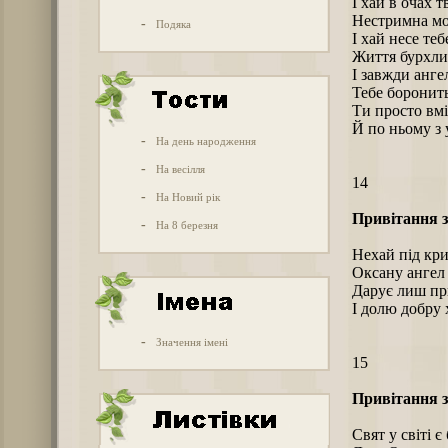
І хай в очах т
Нестримна мол
-
Подяка
І хай несе теб
Життя бурхлив
І завжди анге
Тебе боронить
Ти просто вм
Й по ньому з
-
На день народження
-
На весілля
14
-
На Новий рік
Привітання з
-
На 8 березня
Нехай під кр
Оксану ангел
Дарує лиш пр
І долю добру 
-
Значення імені
15
Привітання з
Свят у світі є