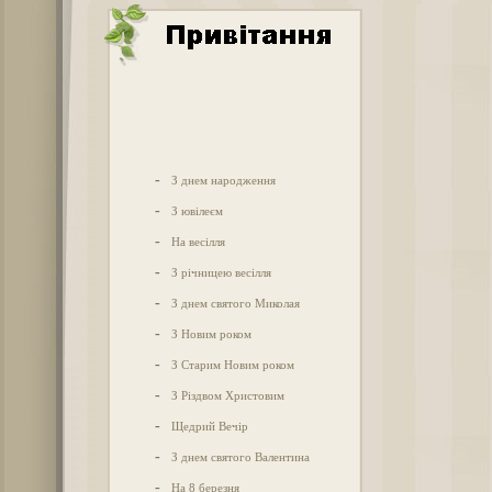
-
З днем народження
-
З ювілеєм
-
На весілля
-
З річницею весілля
-
З днем святого Миколая
-
З Новим роком
-
З Старим Новим роком
-
З Різдвом Христовим
-
Щедрий Вечір
-
З днем святого Валентина
-
На 8 березня