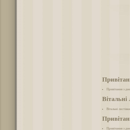
Привітан
Привітання з дн
Вітальні 
Вітальні листівк
Привітан
Привітання з дн