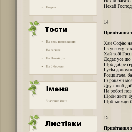
Нехай багато 
Нехай Господь
-
Подяка
14
Привітання з
-
На день народження
Хай Софію наш
І в усьому, за
-
На весілля
Хай тобі Госпо
-
На Новий рік
Додає усе що 
Щоб добре се
-
На 8 березня
І усім допома
Розцвітала, ба
І з роками мо
Друзі щоб до
На роботі по
Щоби жити бу
-
Значення імені
Щоб завжди б
15
Привітання з