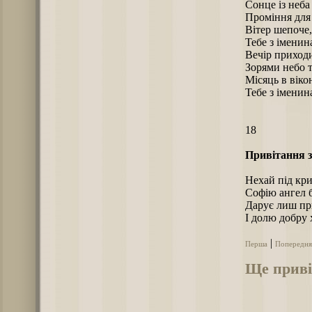
Сонце із неба 
Проміння для 
Вітер шепоче
Тебе з іменин
Вечір приходи
Зорями небо т
Місяць в віко
Тебе з іменин
18
Привітання з
Нехай під кр
Софію ангел 
Дарує лиш пр
І долю добру 
|
Перша
Попередня
Ще приві