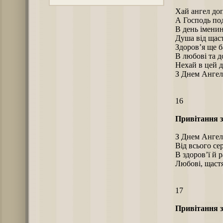
Хай ангел до
А Господь под
В день іменин
Душа від щаст
Здоров’я ще б
В любові та д
Нехай в цей д
З Днем Ангел
16
Привітання з
З Днем Ангел
Від всього се
В здоров’ї й р
Любові, щастя
17
Привітання з