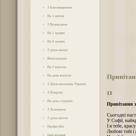
-
З Благовіщенням
-
На 1 квітня
-
З Великоднем
-
На 1 травня
-
На 9 травня
-
З днем матері
-
Випускникам
-
На 1 вересня
Привітан
-
На день вчителя
-
З Днем захисника України
-
З Покрова
13
-
На день студента
Привітання з
-
З Хеловіном
Сьогодні нас
-
З днем ангела
У Софії, найк
І я тебе, крас
-
Професійні
Любові тобі і
-
Інші вітання