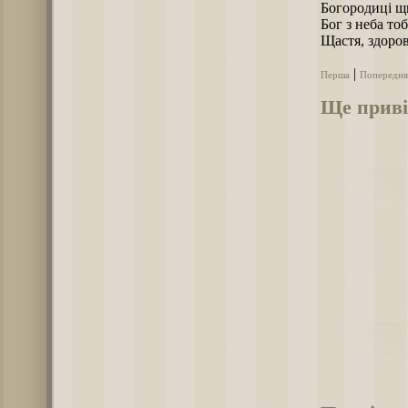
Богородиці щи
Бог з неба тоб
Щастя, здоров’
|
Перша
Попередня
Ще приві