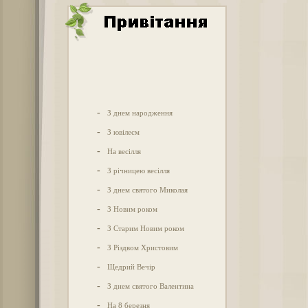
-
З днем народження
-
З ювілеєм
-
На весілля
-
З річницею весілля
-
З днем святого Миколая
-
З Новим роком
-
З Старим Новим роком
-
З Різдвом Христовим
-
Щедрий Вечір
-
З днем святого Валентина
-
На 8 березня