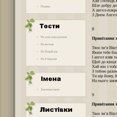
Хай Господь Б
Шле добру дол
-
Подяка
А ангел-покр
З Днем Ангела
8
-
На день народження
Привітання з
-
На весілля
Твоє ім’я Вікт
-
На Новий рік
Яким тебе бл
І ангел взяв т
-
На 8 березня
Щоб до кінця 
Хай він з тоб
З тобою разом
Ти вір йому, б
На нього завж
-
Значення імені
9
Привітання з
Твоє ім’я Вікт