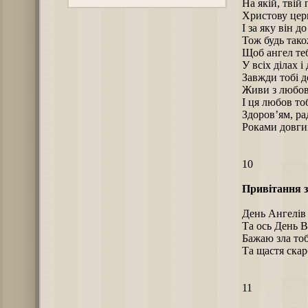
На якій, твій
Христову церк
І за яку він д
Тож будь так
Щоб ангел те
У всіх ділах 
Завжди тобі д
Живи з любов
І ця любов тоб
Здоров’ям, ра
Роками довги
10
Привітання з
День Ангелів 
Та ось День В
Бажаю зла тоб
Та щастя скар
11