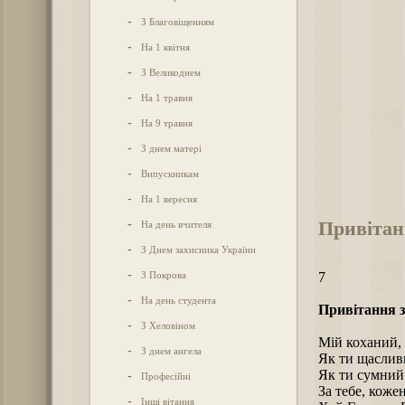
-
З Благовіщенням
-
На 1 квітня
-
З Великоднем
-
На 1 травня
-
На 9 травня
-
З днем матері
-
Випускникам
-
На 1 вересня
Привітан
-
На день вчителя
-
З Днем захисника України
-
З Покрова
7
-
На день студента
Привітання з
-
З Хеловіном
Мій коханий, 
-
З днем ангела
Як ти щасливи
Як ти сумний 
-
Професійні
За тебе, коже
-
Інші вітання