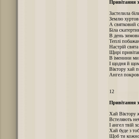
Привітання з
Застелила біл
Землю хуртов
А святковий с
Біла скатерти
В день зимов
Теплі побажа
Настрій свята 
Щирі привіта
В іменини ми
І щодня й щом
Віктору хай п
Ангел покров
12
Привітання з
Хай Віктору 
Встеляють неб
І ангел твій 
Хай буде з то
Щоб ти кожно