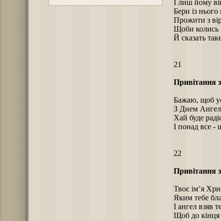
І лиш йому ві
Бери із нього
Прожити з вір
Щоби колись Г
Й сказать так
21
Привітання з
Бажаю, щоб ус
З Днем Ангел
Хай буде радіс
І понад все -
22
Привітання з
Твоє ім’я Хри
Яким тебе бл
І ангел взяв т
Щоб до кінця 