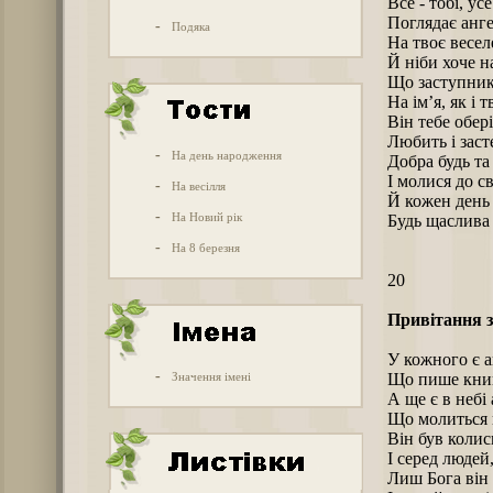
Все - тобі, усе
Поглядає анге
-
Подяка
На твоє весел
Й ніби хоче н
Що заступник 
На ім’я, як і т
Він тебе обері
Любить і засте
-
На день народження
Добра будь та
І молися до св
-
На весілля
Й кожен день 
-
На Новий рік
Будь щаслива 
-
На 8 березня
20
Привітання з
У кожного є а
-
Значення імені
Що пише книг
А ще є в небі
Що молиться 
Він був колис
І серед людей
Лиш Бога він