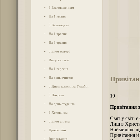
-
З Благовіщенням
-
На 1 квітня
-
З Великоднем
-
На 1 травня
-
На 9 травня
-
З днем матері
-
Випускникам
-
На 1 вересня
Привітан
-
На день вчителя
-
З Днем захисника України
-
З Покрова
19
-
На день студента
Привітання з
-
З Хеловіном
Свят у світі є
-
З днем ангела
Лиш в Христи
Наймиліше від
-
Професійні
Привітання й 
-
Інші вітання