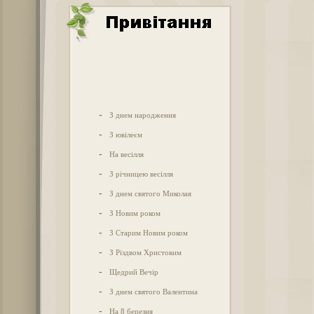
-
З днем народження
-
З ювілеєм
-
На весілля
-
З річницею весілля
-
З днем святого Миколая
-
З Новим роком
-
З Старим Новим роком
-
З Різдвом Христовим
-
Щедрий Вечір
-
З днем святого Валентина
-
На 8 березня