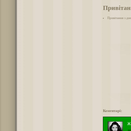
Привітанн
Привітання з дне
Коментарі:
Ж