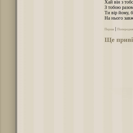
Хай він з тоб
З тобою разом
Ти вір йому, б
На нього завж
|
Перша
Попередня
Ще приві