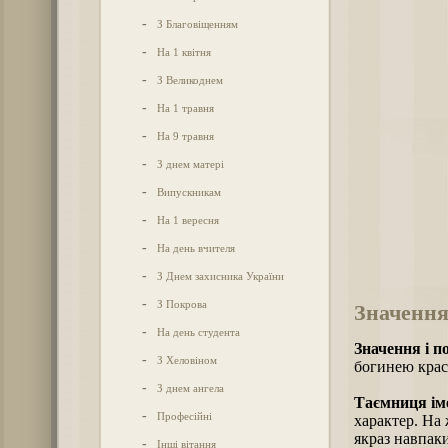
-
З Благовіщенням
-
На 1 квітня
-
З Великоднем
-
На 1 травня
-
На 9 травня
-
З днем матері
-
Випускникам
-
На 1 вересня
-
На день вчителя
-
З Днем захисника України
-
З Покрова
Значення
-
На день студента
Значення і п
-
З Хеловіном
богинею краси
-
З днем ангела
Таємниця іме
-
Професійні
характер. На 
якраз навпаки
-
Інші вітання