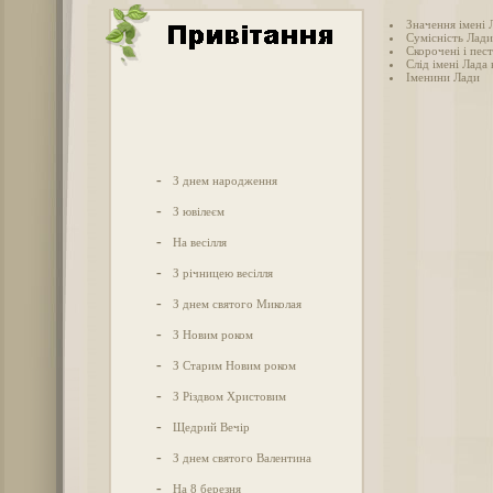
Значення імені 
Сумісність Лади
Скорочені і пес
Слід імені Лада в
Іменини Лади
-
З днем народження
-
З ювілеєм
-
На весілля
-
З річницею весілля
-
З днем святого Миколая
-
З Новим роком
-
З Старим Новим роком
-
З Різдвом Христовим
-
Щедрий Вечір
-
З днем святого Валентина
-
На 8 березня