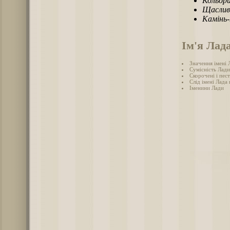
Кольори
Щаслив
Камінь
Ім'я Лад
Значення імені 
Сумісність Лади
Скорочені і пес
Слід імені Лада в
Іменини Лади