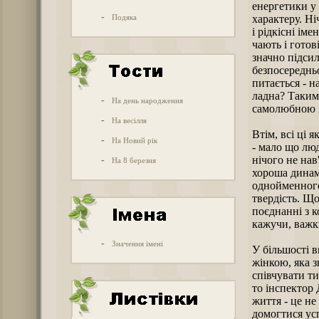
енергетики у
-
Подяка
характеру. Ні
і рідкісні іме
чають і готові
значно підсил
безпосередньо
питається - н
ладна? Таким
-
На день народження
самолюбною 
-
На весілля
Втім, всі ці 
-
На Новий рік
- мало що люд
нічого не нав
-
На 8 березня
хороша динам
однойменного 
твердість. Що
поєднанні з 
кажучи, важк
-
Значення імені
У більшості 
жінкою, яка з
співчувати ти
то інспектор
життя - це не
домогтися усп