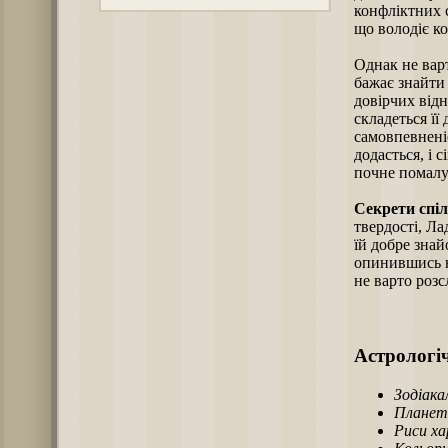
конфліктних 
що володіє к
Однак не варт
бажає знайти 
довірчих від
складеться її
самовпевненіс
додасться, і 
почне помалу
Секрети спі
твердості, Ла
їй добре знай
опинившись на
не варто роз
Астрологіч
Зодіака
Планет
Риси х