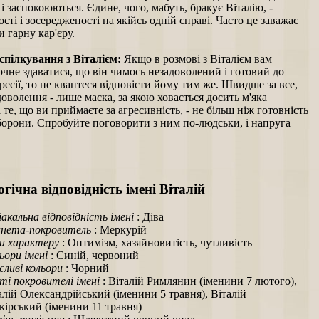
 і заспокоюються. Єдине, чого, мабуть, бракує Віталію, -
сті і зосередженості на якійсь одній справі. Часто це заважає
и гарну кар'єру.
спілкування з Віталієм:
Якщо в розмові з Віталієм вам
чне здаватися, що він чимось незадоволений і готовий до
ресії, то не кваптеся відповісти йому тим же. Швидше за все,
оволення - лише маска, за якою ховається досить м'яка
 те, що ви приймаєте за агресивність, - не більш ніж готовність
борони. Спробуйте поговорити з ним по-людськи, і напруга
гічна відповідність імені Віталій
іакальна відповідність імені
: Діва
нета-покровитель
: Меркурій
и характеру
: Оптимізм, хазяйновитість, чутливість
ьори імені
: Синій, червоний
ливі кольори
: Чорний
ті покровителі імені
: Віталій Римлянин (іменини 7 лютого),
алій Олександрійський (іменини 5 травня), Віталій
кірський (іменини 11 травня)