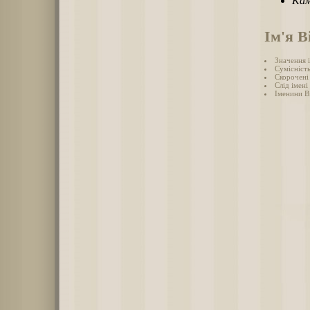
Кам
Ім'я В
Значення і
Сумісність
Скорочені 
Слід імені 
Іменини Ві