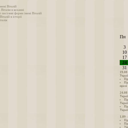
мені Віталій
 Віталія в коханні
і пестливі форми імені Віталій
Віталій в історії
талія
Пн
3
10
17
24
31
19.08
Украї
Пр
Пр
прозі
24.08
Украї
Пр
Украї
Пр
Украї
1.09 
Пр
Пр
Ун