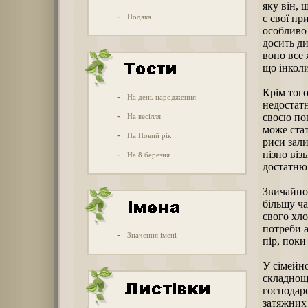
яку він, 
-
Подяка
є свої пр
особливо 
досить ди
воно все 
що інкол
Крім того
-
На день народження
недостатн
-
своєю пов
На весілля
може стат
-
На Новий рік
риси зали
пізно віз
-
На 8 березня
достатню 
Звичайно 
більшу ч
свого хло
потреби а
-
Значення імені
пір, поки
У сімейно
складнощі
господарс
затяжних