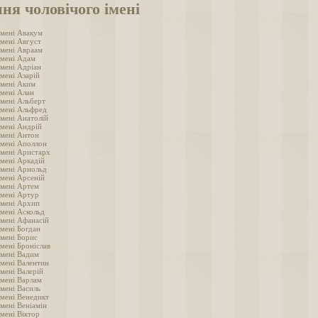
ня чоловічого імені
імені Авакум
імені Август
імені Авраам
імені Адам
імені Адріан
мені Азарій
імені Аким
імені Алан
імені Альберт
імені Альфред
імені Анатолій
імені Андрій
імені Антон
імені Аполлон
імені Аристарх
імені Аркадій
імені Арнольд
імені Арсеній
імені Артем
імені Артур
імені Архип
імені Аскольд
імені Афанасій
імені Богдан
імені Борис
мені Броніслав
імені Вадим
імені Валентин
мені Валерій
імені Варлам
імені Василь
імені Венедикт
мені Веніамін
мені Віктор