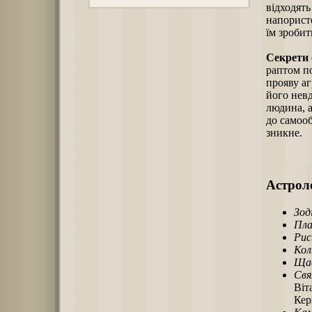
відходять
напористо
їм зробит
Секрети 
раптом по
прояву аг
його невд
людина, а
до самоо
зникне.
Астроло
Зод
Пла
Рис
Кол
Щас
Свя
Віт
Кер