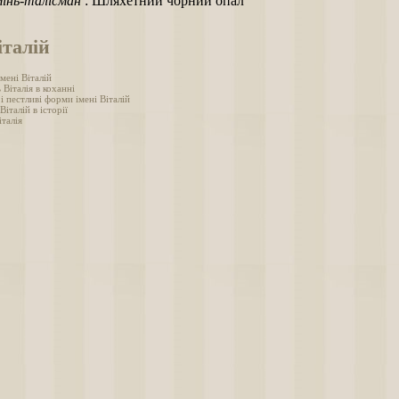
інь-талісман
: Шляхетний чорний опал
італій
мені Віталій
 Віталія в коханні
і пестливі форми імені Віталій
Віталій в історії
талія