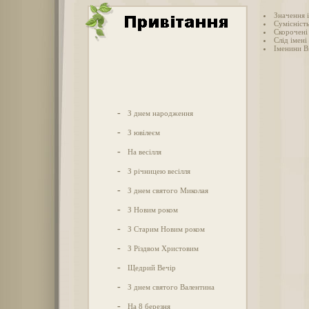
Значення і
Сумісність
Скорочені 
Слід імені 
Іменини Ві
-
З днем народження
-
З ювілеєм
-
На весілля
-
З річницею весілля
-
З днем святого Миколая
-
З Новим роком
-
З Старим Новим роком
-
З Різдвом Христовим
-
Щедрий Вечір
-
З днем святого Валентина
-
На 8 березня