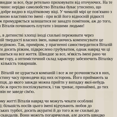
швидше за все, буде ретельно приховувати від оточуючих. На те
ичини: нерідко самолюбство Віталіка буває утиснено, що
добре видно в підлітковому віці. У чималій мірі це пов'язано з
вною властивістю імені - при всій його відносній рідкості
ж примудряється залишатися не занадто помітним, аж до того,
и Віталія починають плутати з іншими людьми!
, в дитинстві хлопці іноді схильні переживати через
ій твердості власних імен, намагаючись компенсувати це
едінкою. Так, приміром, у прагненні самоствердитися Віталій
и досить різким, підкреслено грубуватим, однак навряд чи ці
шаться на все життя. Швидше за все, м'якість імені рано чи
ьме гору, а оптимістичний склад характеру забезпечить Віталіку
кількість товаришів.
Віталій не цурається компаній і все ж не розчиняється в них,
астину часу проводячи від них осторонь. Його приймають за
пця, до якого завжди можна прийти у випадку якої-небудь
бо ж просто поспілкуватися, і так триває, принаймні, до тих
 він не заведе сім'ю.
му житті Віталія навряд чи можуть чекати особливі
; більшість носіїв цього імені відчувають любов до
ьких турбот, досить акуратні й до того ж не схильні до
 скандалів. Вони можуть погарячкував, але досить швидко