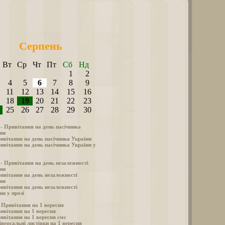
Серпень
Вт
Ср
Чт
Пт
Сб
Нд
1
2
4
5
6
7
8
9
11
12
13
14
15
16
18
19
20
21
22
23
25
26
27
28
29
30
 - Привітання на день пасічника
ни
ивітання на день пасічника України
ивітання на день пасічника України у
 - Привітання на день незалежності
ни
ивітання на день незалежності
ни
ивітання на день незалежності
ни у прозі
- Привітання на 1 вересня
ивітання на 1 вересня
ивітання на 1 вересня смс
іверсальні листівки на 1 вересня