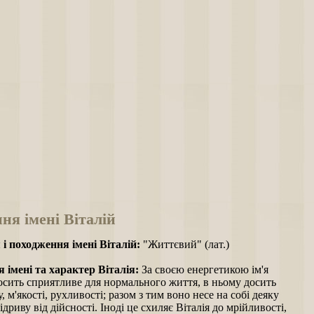
ня імені Віталій
 і походження імені Віталій:
"Життєвий" (лат.)
 імені та характер Віталія:
За своєю енергетикою ім'я
осить сприятливе для нормального життя, в ньому досить
, м'якості, рухливості; разом з тим воно несе на собі деяку
ідриву від дійсності. Іноді це схиляє Віталія до мрійливості,