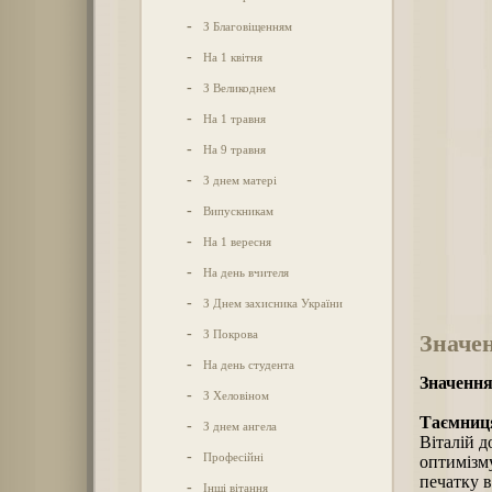
-
З Благовіщенням
-
На 1 квітня
-
З Великоднем
-
На 1 травня
-
На 9 травня
-
З днем матері
-
Випускникам
-
На 1 вересня
-
На день вчителя
-
З Днем захисника України
-
З Покрова
Значен
-
На день студента
Значення
-
З Хеловіном
Таємниця
-
З днем ангела
Віталій д
-
Професійні
оптимізму
печатку в
-
Інші вітання