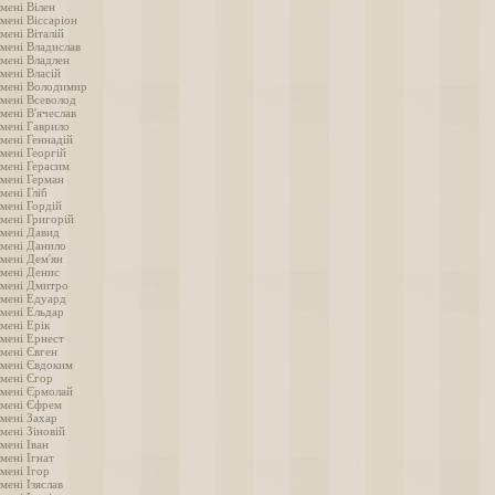
мені Вілен
мені Віссаріон
мені Віталій
імені Владислав
імені Владлен
мені Власій
імені Володимир
імені Всеволод
мені В'ячеслав
імені Гаврило
мені Геннадій
мені Георгій
імені Герасим
імені Герман
мені Гліб
мені Гордій
імені Григорій
імені Давид
імені Данило
імені Дем'ян
імені Денис
імені Дмитро
імені Едуард
імені Ельдар
мені Ерік
імені Ернест
імені Євген
імені Євдоким
імені Єгор
імені Єрмолай
імені Єфрем
імені Захар
мені Зіновій
мені Іван
мені Ігнат
мені Ігор
мені Ізяслав