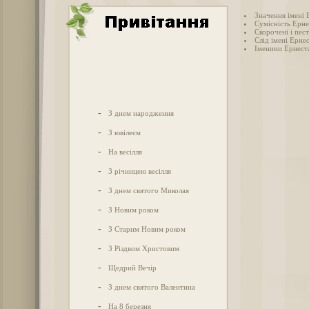
Значення імені 
Сумісність Ерне
Скорочені і пес
Слід імені Ернес
Іменини Ернест
-
З днем народження
-
З ювілеєм
-
На весілля
-
З річницею весілля
-
З днем святого Миколая
-
З Новим роком
-
З Старим Новим роком
-
З Різдвом Христовим
-
Щедрий Вечір
-
З днем святого Валентина
-
На 8 березня