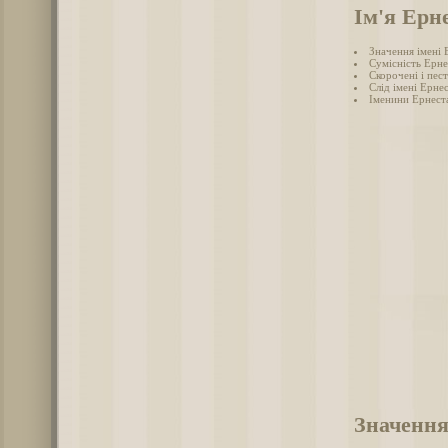
Ім'я Ерн
Значення імені 
Сумісність Ерне
Скорочені і пес
Слід імені Ернес
Іменини Ернест
Значення