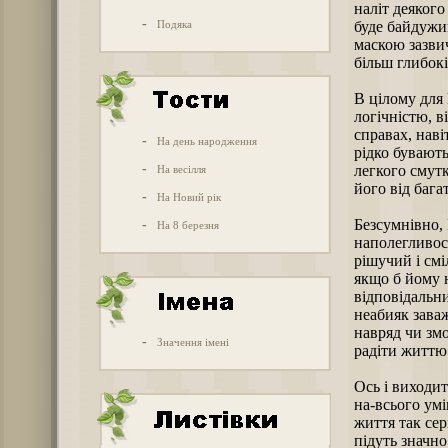
наліт деякого
-
Подяка
буде байдужи
маскою зазвич
більш глибокі
В цілому для
логічністю, в
справах, наві
-
На день народження
рідко бувають
-
легкого смут
На весілля
його від баг
-
На Новий рік
Безсумнівно,
-
На 8 березня
наполегливост
рішучий і смі
якщо б йому 
відповідальн
неабияк заваж
навряд чи зм
-
Значення імені
радіти життю
Ось і виходит
на-всього умі
життя так сер
підуть значно