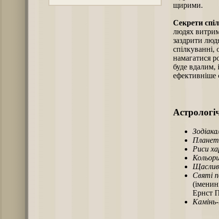
щирими.
Секрети спі
людях витрима
заздрити людя
спілкуванні, 
намагатися р
буде вдалим, і
ефективніше 
Астрологіч
Зодіака
Планет
Риси х
Кольори
Щаслив
Святі п
(іменин
Ернст П
Камінь