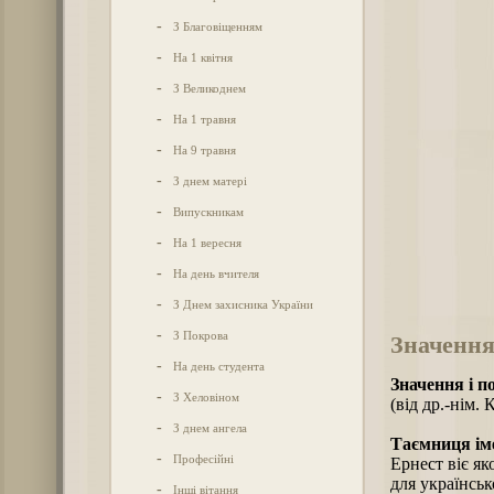
-
З Благовіщенням
-
На 1 квітня
-
З Великоднем
-
На 1 травня
-
На 9 травня
-
З днем матері
-
Випускникам
-
На 1 вересня
-
На день вчителя
-
З Днем захисника України
-
З Покрова
Значення
-
На день студента
Значення і п
-
З Хеловіном
(від др.-нім. 
-
З днем ангела
Таємниця іме
-
Професійні
Ернест віє як
для українськ
-
Інші вітання