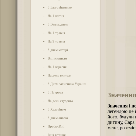
-
З Благовіщенням
-
На 1 квітня
-
З Великоднем
-
На 1 травня
-
На 9 травня
-
З днем матері
-
Випускникам
-
На 1 вересня
-
На день вчителя
-
З Днем захисника України
-
З Покрова
Значення
-
На день студента
Значення і п
-
З Хеловіном
легендою це 
його, будучи 
-
З днем ангела
дитину, Сара 
-
Професійні
мене, розсмієт
-
Інші вітання