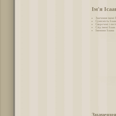
Ім'я Ісаа
Значення імені 
Сумісність Ісаак
Скорочені і пест
Слід імені Ісаак 
Іменини Ісаака
Значення