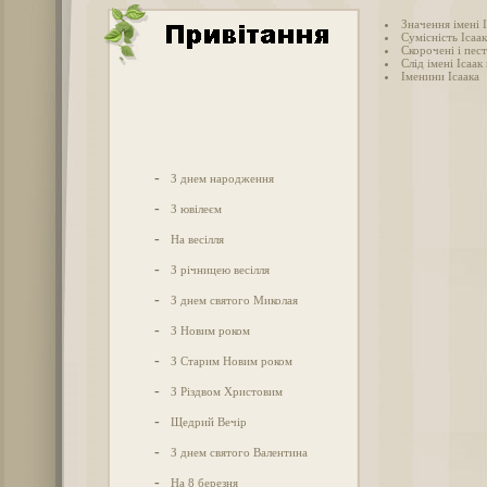
Значення імені 
Сумісність Ісаак
Скорочені і пест
Слід імені Ісаак 
Іменини Ісаака
-
З днем народження
-
З ювілеєм
-
На весілля
-
З річницею весілля
-
З днем святого Миколая
-
З Новим роком
-
З Старим Новим роком
-
З Різдвом Христовим
-
Щедрий Вечір
-
З днем святого Валентина
-
На 8 березня