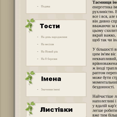
Таємниця іме
-
Подяка
енергетика і
рухливістю. В
все і вся, ал
він дивно сп
вважаючи за 
цьому схилит
вкрай важко, 
-
На день народження
щоб так чи ін
-
На весілля
У більшості в
-
На Новий рік
цим ім'ям віє
неквапливий, 
-
На 8 березня
врівноважена 
ж іноді трапл
раптом перепо
може бути ст
моментальний 
бездонності.
-
Значення імені
Найчастіше л
наполегливі 
у вдалій кар'є
легше робити 
вже тим більш