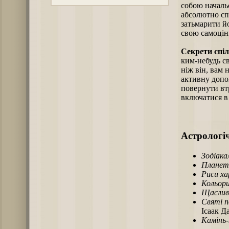
собою начальс
абсолютно сп
затьмарити йо
свою самоцін
Секрети спіл
ким-небудь св
ніж він, вам 
активну допо
повернути втр
включатися в
Астрологіч
Зодіака
Планет
Риси х
Кольори
Щаслив
Святі п
Ісаак Д
Камінь