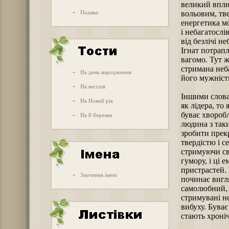
великий вплив
-
Подяка
вольовим, тве
енергетика мо
і небагатослі
від безлічі н
Ігнат потрапл
вагомо. Тут ж
стримана неб
-
На день народження
його мужніст
-
На весілля
Іншими словам
-
На Новий рік
як лідера, то
буває хворобл
-
На 8 березня
людина з так
зробити прек
твердістю і с
стримуючи сво
гумору, і ці 
пристрастей. 
-
Значення імені
починає вигля
самолюбний, 
стримувані н
вибуху. Буває
стають хроніч