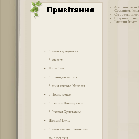
Значення імені 
Сумісність Ігнат
Скорочені і пес
Слід імені Ігнат 
Іменини Ігната
-
З днем народження
-
З ювілеєм
-
На весілля
-
З річницею весілля
-
З днем святого Миколая
-
З Новим роком
-
З Старим Новим роком
-
З Різдвом Христовим
-
Щедрий Вечір
-
З днем святого Валентина
-
На 8 березня