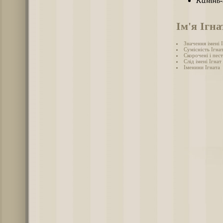
Камінь
Ім'я Ігна
Значення імені 
Сумісність Ігнат
Скорочені і пес
Слід імені Ігнат 
Іменини Ігната