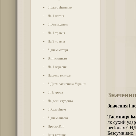
-
З Благовіщенням
-
На 1 квітня
-
З Великоднем
-
На 1 травня
-
На 9 травня
-
З днем матері
-
Випускникам
-
На 1 вересня
-
На день вчителя
-
З Днем захисника України
-
З Покрова
Значення
-
На день студента
Значення і п
-
З Хеловіном
Таємниця іме
-
З днем ангела
як сухий удар
-
Професійні
регіонах СНД,
Безсумнівно, 
-
Інші вітання