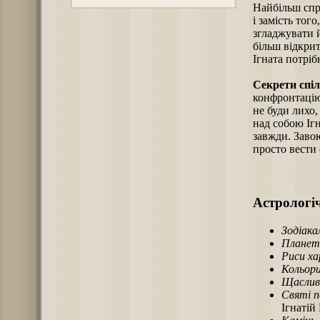
Найбільш спр
і замість тог
згладжувати 
більш відкри
Ігната потріб
Секрети спіл
конфронтацію 
не буди лихо
над собою Іг
завжди. Заво
просто вести 
Астрологіч
Зодіака
Планет
Риси х
Кольори
Щаслив
Святі п
Ігнатій