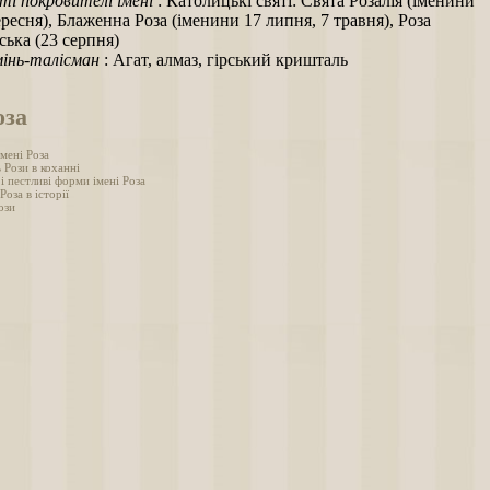
ті покровителі імені
: Католицькі святі: Свята Розалія (іменини
ересня), Блаженна Роза (іменини 17 липня, 7 травня), Роза
ська (23 серпня)
інь-талісман
: Агат, алмаз, гірський кришталь
оза
мені Роза
 Рози в коханні
і пестливі форми імені Роза
Роза в історії
ози