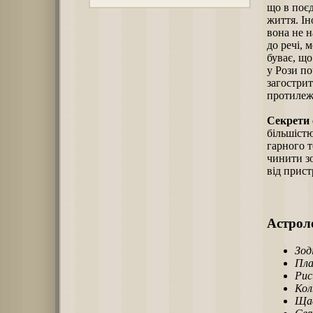
що в поєд
життя. Ін
вона не н
до речі, м
буває, щ
у Рози по
загострит
протилеж
Секрети 
більшістю
гарного т
чинити зо
від прист
Астроло
Зод
Пла
Рис
Кол
Щас