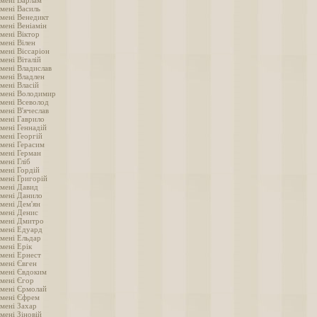
імені Варлам
імені Василь
імені Венедикт
мені Веніамін
мені Віктор
мені Вілен
мені Віссаріон
мені Віталій
імені Владислав
імені Владлен
мені Власій
імені Володимир
імені Всеволод
мені В'ячеслав
імені Гаврило
мені Геннадій
мені Георгій
імені Герасим
імені Герман
мені Гліб
мені Гордій
імені Григорій
імені Давид
імені Данило
імені Дем'ян
імені Денис
імені Дмитро
імені Едуард
імені Ельдар
мені Ерік
імені Ернест
імені Євген
імені Євдоким
імені Єгор
імені Єрмолай
імені Єфрем
імені Захар
мені Зіновій