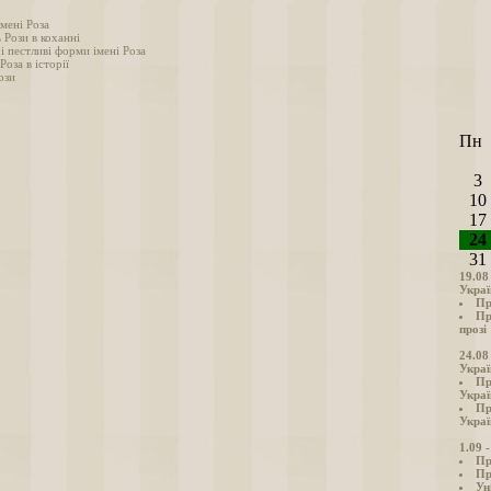
мені Роза
 Рози в коханні
і пестливі форми імені Роза
Роза в історії
ози
Пн
3
10
17
24
31
19.08
Украї
Пр
Пр
прозі
24.08
Украї
Пр
Украї
Пр
Украї
1.09 
Пр
Пр
Ун