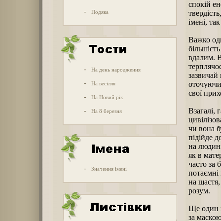
спокій ен
-
Подяка
твердість
імені, та
Важко од
більшість
вдалим. 
терплячос
-
На день народження
зазвичай 
-
оточуючих
На весілля
свої прих
-
На Новий рік
Взагалі, 
-
На 8 березня
цивілізов
чи вона б
підійде д
на людині
як в мате
часто за
-
Значення імені
потаємні 
на щастя,
розум.
Ще один п
за маскою