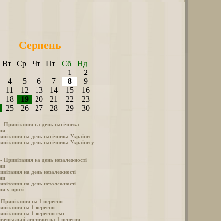
Серпень
Вт
Ср
Чт
Пт
Сб
Нд
1
2
4
5
6
7
8
9
11
12
13
14
15
16
18
19
20
21
22
23
25
26
27
28
29
30
 - Привітання на день пасічника
ни
ивітання на день пасічника України
ивітання на день пасічника України у
 - Привітання на день незалежності
ни
ивітання на день незалежності
ни
ивітання на день незалежності
ни у прозі
- Привітання на 1 вересня
ивітання на 1 вересня
ивітання на 1 вересня смс
іверсальні листівки на 1 вересня