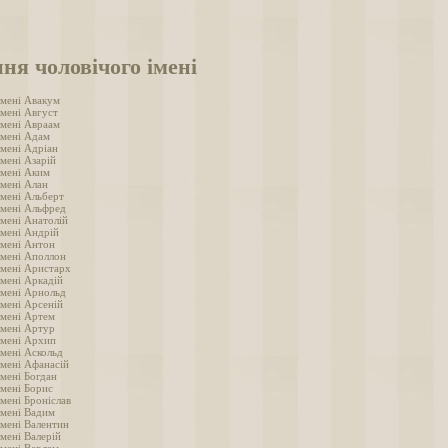
ня чоловічого імені
імені Авакум
імені Август
імені Авраам
імені Адам
імені Адріан
мені Азарій
імені Аким
імені Алан
імені Альберт
імені Альфред
імені Анатолій
імені Андрій
імені Антон
імені Аполлон
імені Аристарх
імені Аркадій
імені Арнольд
імені Арсеній
імені Артем
імені Артур
імені Архип
імені Аскольд
імені Афанасій
імені Богдан
імені Борис
мені Броніслав
імені Вадим
імені Валентин
мені Валерій