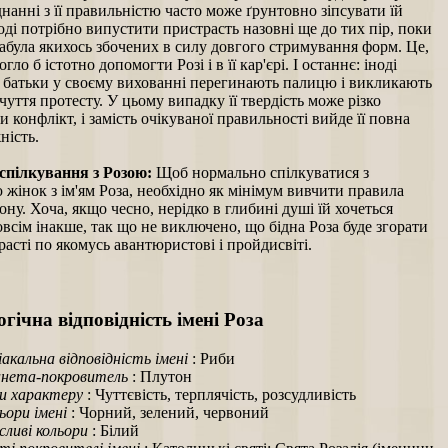
нанні з її правильністю часто може ґрунтовно зіпсувати їй
оді потрібно випустити пристрасть назовні ще до тих пір, поки
абула якихось збочених в силу довгого стримування форм. Це,
огло б істотно допомогти Розі і в її кар'єрі. І останнє: іноді
о батьки у своєму вихованні перегинають палицю і викликають
чуття протесту. У цьому випадку її твердість може різко
и конфлікт, і замість очікуваної правильності вийде її повна
ність.
спілкування з Розою:
Щоб нормально спілкуватися з
 жінок з ім'ям Роза, необхідно як мінімум вивчити правила
ону. Хоча, якщо чесно, нерідко в глибині душі їй хочеться
всім інакше, так що не виключено, що бідна Роза буде згорати
расті по якомусь авантюристові і пройдисвіті.
гічна відповідність імені Роза
іакальна відповідність імені
: Риби
нета-покровитель
: Плутон
и характеру
: Чуттєвість, терплячість, розсудливість
ьори імені
: Чорний, зелений, червоний
ливі кольори
: Білий