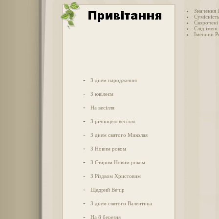
Значення і
Сумісність
Скорочені 
Слід імені 
Іменини Р
-
З днем народження
-
З ювілеєм
-
На весілля
-
З річницею весілля
-
З днем святого Миколая
-
З Новим роком
-
З Старим Новим роком
-
З Різдвом Христовим
-
Щедрий Вечір
-
З днем святого Валентина
-
На 8 березня