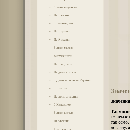
-
З Благовіщенням
-
На 1 квітня
-
З Великоднем
-
На 1 травня
-
На 9 травня
-
З днем матері
-
Випускникам
-
На 1 вересня
-
На день вчителя
-
З Днем захисника України
-
З Покрова
Значен
-
На день студента
Значення
-
З Хеловіном
Таємниця
-
З днем ангела
то немає 
-
Професійні
так само,
догляду, 
-
Інші вітання