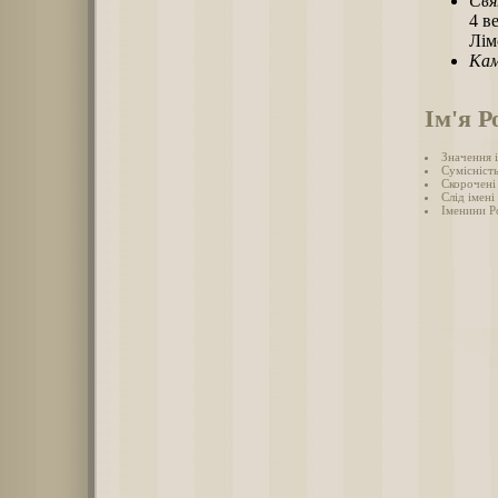
Свя
4 в
Лім
Кам
Ім'я Р
Значення і
Сумісність
Скорочені 
Слід імені 
Іменини Р