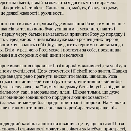
ергетики імені, в якій зазначаються досить чітко виражена
, відкритість і сталість. Єдине, чого, мабуть, бракує в цьому
к це деякої жвавості і рухливості.
нозначно визначити, яким буде виховання Рози, тим не менше
 шансів за те, що воно буде успішним, а можливо, навіть і
В першу чергу батьки намагаються привчити Розу до порядку і
ті. Серед жінок із цим ім'ям дуже мало розпещених персон,
вони хоч і знають собі ціну, але досить терпимо ставляться до
. Втім, у разі чого Роза може і постояти за себе, проявивши
овані від сторонніх очей шипи й колючки.
гарне виховання відкриває Розі широкі можливості для успіху в
аному суспільстві. Це ж стосується і її сімейного життя. Навряд
уде занадто рано прагнути вискочити заміж, швидше, Роза
о цього питання серйозно і ґрунтовно, зупинивши свій вибір
, яка заслуговує, на її думку і на думку батьків, усілякої довіри
ріальному, так і в моральному плані. Шкода тільки, що дуже
 благовидною зовнішністю порядної людини ховаються
і далеко не завжди благородні пристрасті і пороки. На жаль чи
 але в таких питаннях серце часто розбирається краще, ніж
ідводний камінь гарного виховання - це те, що і в самої Рози
 спокою і стриманості можуть визрівати які-небудь пристрасті,