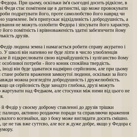
 Федора. При цьому, оскільки ім'я сьогодні досить рідкісне, в
ві Федя стає помітним ще в дитинстві, що може провокувати
проби подратувати його, проте самолюбство його навряд чи
но ущемлене. Ім'я припускає відхідливість і добродушність, а
ування не можуть озлобити Федора і зіпсувати його характер.
е його помітність і врівноваженість здатні забезпечити йому
лькість друзів.
Федір людина земна і намагається робити справу акуратно і
. У школі він напевно не буде лізти в число улюбленців
 але й підкреслювати свою відчайдушність і хуліганство йому
 особливої потреби - його коник спокійна твердість.
іноді він буде здаватися надмірно серйозним, але при цьому
 стане робити враження замкнутої людини, оскільки за його
завжди можна розгледіти добродушність і дружелюбність.
кщо ця серйозність буде занадто глибока, друзі можуть
 жартувати над Федьком, але стосунки між ними від цього не
я.
 й Федір у своєму доброму ставленні до друзів трішки
є палицю, активно роздаючи поради та справляючи враження
увалого всезнайки, що з боку може виглядати досить смішно.
 це не так вже суттєво, але все ж дуже добре, якщо у Федора є
умору.