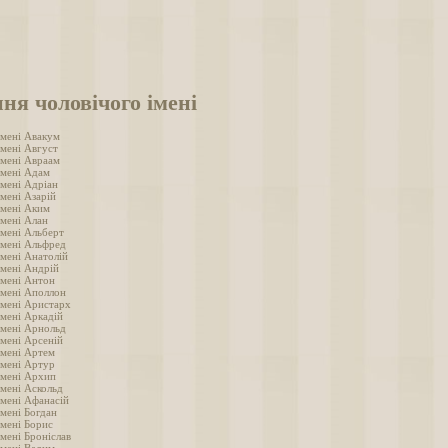
ня чоловічого імені
імені Авакум
імені Август
імені Авраам
імені Адам
імені Адріан
мені Азарій
імені Аким
імені Алан
імені Альберт
імені Альфред
імені Анатолій
імені Андрій
імені Антон
імені Аполлон
імені Аристарх
імені Аркадій
імені Арнольд
імені Арсеній
імені Артем
імені Артур
імені Архип
імені Аскольд
імені Афанасій
імені Богдан
імені Борис
мені Броніслав