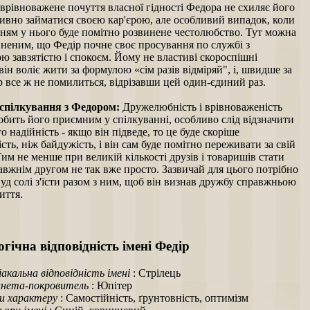
врівноважене почуття власної гідності Федора не схиляє його
тивно займатися своєю кар'єрою, але особливий випадок, коли
нням у нього буде помітно розвинене честолюбство. Тут можна
вненим, що Федір почне своє просування по службі з
ю завзятістю і спокоєм. Йому не властиві скороспішні
він воліє жити за формулою «сім разів відміряй", і, швидше за
р все ж не помилиться, відрізавши цей один-єдиний раз.
спілкування з Федором:
Дружелюбність і врівноваженість
бить його приємним у спілкуванні, особливо слід відзначити
о надійність - якщо він підведе, то це буде скоріше
сть, ніж байдужість, і він сам буде помітно переживати за свій
им не менше при великій кількості друзів і товаришів стати
вжнім другом не так вже просто. Зазвичай для цього потрібно
уд солі з'їсти разом з ним, щоб він визнав дружбу справжньою
иття.
гічна відповідність імені Федір
іакальна відповідність імені
: Стрілець
нета-покровитель
: Юпітер
и характеру
: Самостійність, ґрунтовність, оптимізм