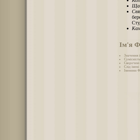
Кол
Щас
Свя
бер
Сту
Кам
Ім'я Ф
Значення 
Сумісніст
Скорочені 
Слід імені
Іменини 