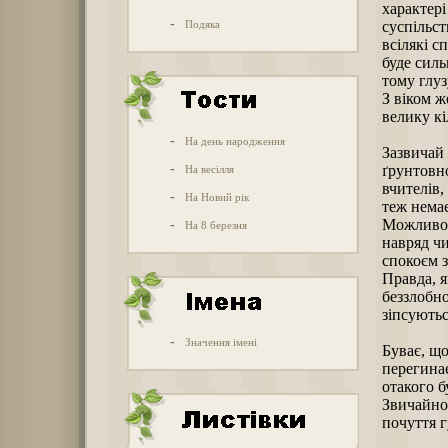
характері
-
Подяка
суспільст
всілякі с
буде силь
тому глуз
З віком ж
велику кі
-
На день народження
Зазвичай 
-
ґрунтовно
На весілля
вчителів,
-
На Новий рік
теж немає
Можливо, 
-
На 8 березня
навряд чи
спокоєм 
Правда, я
беззлобно
зіпсуютьс
-
Значення імені
Буває, що
перегина
отакого б
Звичайно,
почуття г