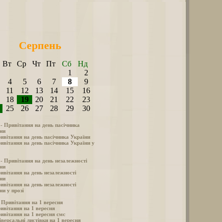
Серпень
Вт
Ср
Чт
Пт
Сб
Нд
1
2
4
5
6
7
8
9
11
12
13
14
15
16
18
19
20
21
22
23
25
26
27
28
29
30
 - Привітання на день пасічника
ни
ивітання на день пасічника України
ивітання на день пасічника України у
 - Привітання на день незалежності
ни
ивітання на день незалежності
ни
ивітання на день незалежності
ни у прозі
- Привітання на 1 вересня
ивітання на 1 вересня
ивітання на 1 вересня смс
іверсальні листівки на 1 вересня