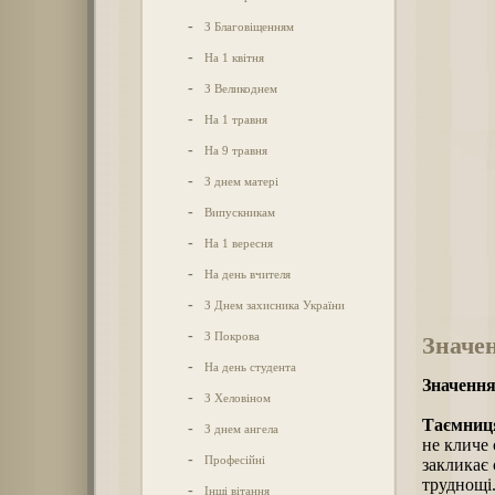
-
З Благовіщенням
-
На 1 квітня
-
З Великоднем
-
На 1 травня
-
На 9 травня
-
З днем матері
-
Випускникам
-
На 1 вересня
-
На день вчителя
-
З Днем захисника України
-
З Покрова
Значен
-
На день студента
Значення
-
З Хеловіном
Таємниця
-
З днем ангела
не кличе 
-
Професійні
закликає 
труднощі.
-
Інші вітання