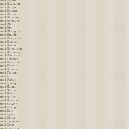
імені Вадим
імені Валентин
мені Валерій
імені Варлам
імені Василь
імені Венедикт
мені Веніамін
мені Віктор
мені Вілен
мені Віссаріон
мені Віталій
імені Владислав
імені Владлен
мені Власій
імені Володимир
імені Всеволод
мені В'ячеслав
імені Гаврило
мені Геннадій
мені Георгій
імені Герасим
імені Герман
мені Гліб
мені Гордій
імені Григорій
імені Давид
імені Данило
імені Дем'ян
імені Денис
імені Дмитро
імені Едуард
імені Ельдар
мені Ерік
імені Ернест
імені Євген
імені Євдоким
імені Єгор
імені Єрмолай