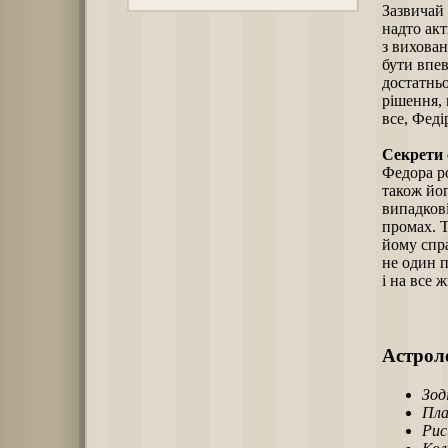
Зазвичай 
надто ак
з вихова
бути впе
достатньо
рішення, 
все, Феді
Секрети 
Федора ро
також йог
випадкові
промах. Т
йому спра
не один п
і на все ж
Астроло
Зод
Пла
Рис