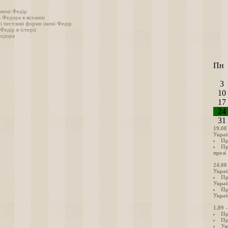
імені Федір
ь Федора в коханні
і пестливі форми імені Федір
 Федір в історії
Федора
Пн
3
10
17
24
31
19.08
Украї
Пр
Пр
прозі
24.08
Украї
Пр
Украї
Пр
Украї
1.09 
Пр
Пр
Ун