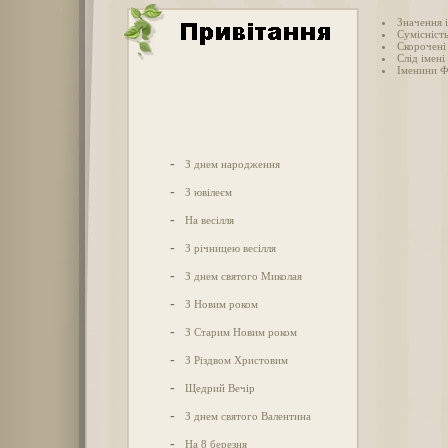
Значення 
Сумісніст
Скорочені 
Слід імені
Іменини 
-
З днем народження
-
З ювілеєм
-
На весілля
-
З річницею весілля
-
З днем святого Миколая
-
З Новим роком
-
З Старим Новим роком
-
З Різдвом Христовим
-
Щедрий Вечір
-
З днем святого Валентина
-
На 8 березня