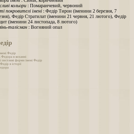
ьори імені
: Синій, коричневий
ливі кольори
: Помаранчевий, червоний
ті покровителі імені
: Федір Тирон (іменини 2 березня, 7
езня), Федір Стратилат (іменини 21 червня, 21 лютого), Федір
дит (іменини 24 листопада, 8 лютого)
інь-талісман
: Вогняний опал
едір
імені Федір
ь Федора в коханні
і пестливі форми імені Федір
 Федір в історії
Федора