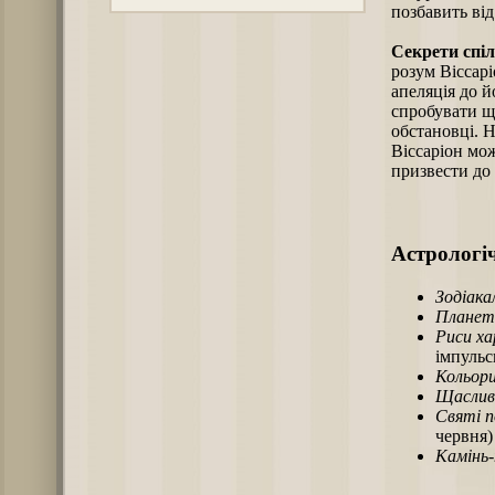
позбавить ві
Секрети спіл
розум Віссарі
апеляція до й
спробувати щ
обстановці. Н
Віссаріон мо
призвести до 
Астрологіч
Зодіака
Планет
Риси х
імпульс
Кольори
Щаслив
Святі п
червня)
Камінь