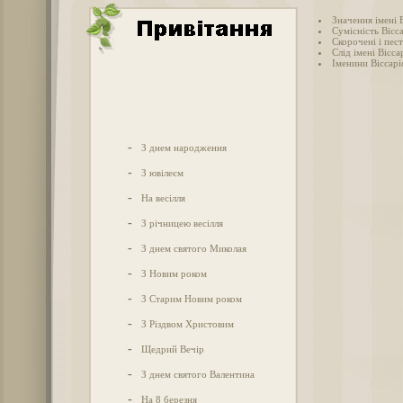
Значення імені 
Сумісність Вісса
Скорочені і пес
Слід імені Віссар
Іменини Віссарі
-
З днем народження
-
З ювілеєм
-
На весілля
-
З річницею весілля
-
З днем святого Миколая
-
З Новим роком
-
З Старим Новим роком
-
З Різдвом Христовим
-
Щедрий Вечір
-
З днем святого Валентина
-
На 8 березня