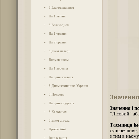
-
З Благовіщенням
-
На 1 квітня
-
З Великоднем
-
На 1 травня
-
На 9 травня
-
З днем матері
-
Випускникам
-
На 1 вересня
-
На день вчителя
-
З Днем захисника України
-
З Покрова
Значення
-
На день студента
Значення і п
-
З Хеловіном
"Лісовий" або
-
З днем ангела
Таємниця іме
-
Професійні
суперечливе, 
з тим в ньом
-
Інші вітання