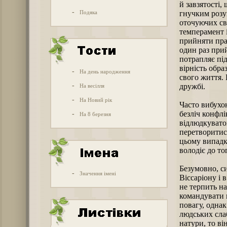
й завзятості,
-
Подяка
гнучким розу
оточуючих св
темперамент і
прийняти пра
один раз прий
потрапляє під
вірність обр
-
На день народження
свого життя. В
-
дружбі.
На весілля
-
На Новий рік
Часто вибухо
безліч конфлі
-
На 8 березня
відлюдкувато
перетворитися
цьому випадк
володіє до то
Безумовно, с
-
Значення імені
Віссаріону і в
не терпить н
командувати 
повагу, однак
людських сла
натури, то ві