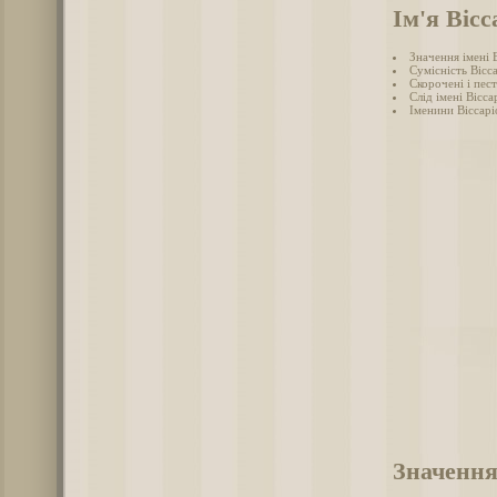
Ім'я Вісс
Значення імені 
Сумісність Вісса
Скорочені і пес
Слід імені Віссар
Іменини Віссарі
Значення