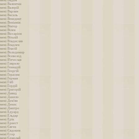
імені Вадим
імені Валентин
мені Валерій
імені Варлам
імені Василь
імені Венедикт
мені Веніамін
мені Віктор
мені Вілен
мені Віссаріон
мені Віталій
імені Владислав
імені Владлен
мені Власій
імені Володимир
імені Всеволод
мені В'ячеслав
імені Гаврило
мені Геннадій
мені Георгій
імені Герасим
імені Герман
мені Гліб
мені Гордій
імені Григорій
імені Давид
імені Данило
імені Дем'ян
імені Денис
імені Дмитро
імені Едуард
імені Ельдар
мені Ерік
імені Ернест
імені Євген
імені Євдоким
імені Єгор
імені Єрмолай