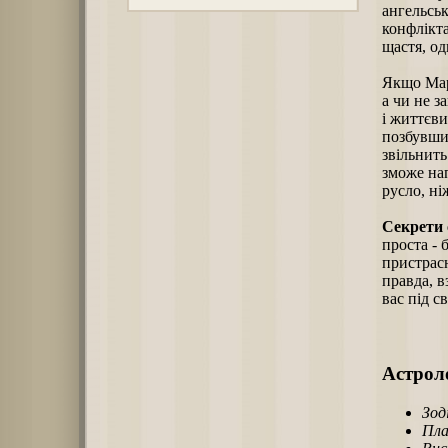
ангельськ
конфлікта
щастя, од
Якщо Марі
а чи не з
і життєви
позбувшис
звільнить
зможе на
русло, ні
Секрети 
проста - 
пристрас
правда, в
вас під св
Астроло
Зод
Пла