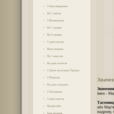
-
З Благовіщенням
-
На 1 квітня
-
З Великоднем
-
На 1 травня
-
На 9 травня
-
З днем матері
-
Випускникам
-
На 1 вересня
-
На день вчителя
-
З Днем захисника України
-
З Покрова
Значе
-
На день студента
Значення
-
З Хеловіном
імен - Ма
-
З днем ангела
Таємниця
-
Професійні
або Мар'
надриву, 
-
Інші вітання