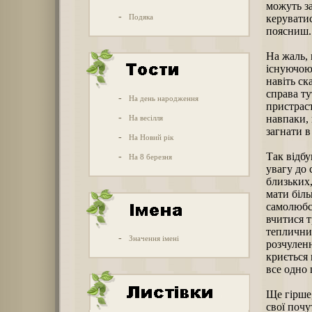
можуть з
-
Подяка
керуватис
поясниш.
На жаль, 
існуючою 
навіть ск
справа ту
-
На день народження
пристраст
-
навпаки, 
На весілля
загнати в
-
На Новий рік
Так відбу
-
На 8 березня
увагу до 
близьких,
мати біль
самолюбс
вчитися т
тепличних
-
Значення імені
розчуленн
криється 
все одно 
Ще гірше
свої почу