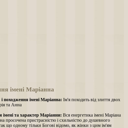
ння імені Маріанна
 і походження імені Маріанна:
Ім'я походить від злиття двох
рія та Анна
 імені та характер Маріанни:
Вся енергетика імені Маріана
яна просочена пристрасністю і схильністю до душевного
так що одному тільки Богові відомо, як жінки з цим ім'ям