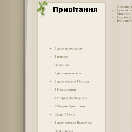
Значення 
Сумісніст
Скорочені 
Слід імені
Іменини М
-
З днем народження
-
З ювілеєм
-
На весілля
-
З річницею весілля
-
З днем святого Миколая
-
З Новим роком
-
З Старим Новим роком
-
З Різдвом Христовим
-
Щедрий Вечір
-
З днем святого Валентина
-
На 8 березня