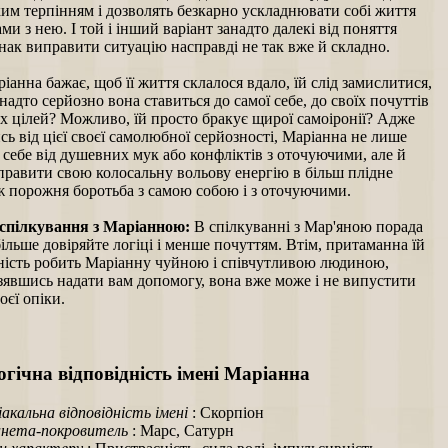
им терпінням і дозволять безкарно ускладнювати собі життя
ми з нею. І той і інший варіант занадто далекі від поняття
нак виправити ситуацію насправді не так вже й складно.
анна бажає, щоб її життя склалося вдало, їй слід замислитися,
анадто серйозно вона ставиться до самої себе, до своїх почуттів
х цілей? Можливо, їй просто бракує щирої самоіронії? Адже
ь від цієї своєї самолюбної серйозності, Маріанна не лише
 себе від душевних мук або конфліктів з оточуючими, але й
правити свою колосальну вольову енергію в більш плідне
ж порожня боротьба з самою собою і з оточуючими.
спілкування з Маріанною:
В спілкуванні з Мар'яною порада
більше довіряйте логіці і менше почуттям. Втім, притаманна їй
ність робить Маріанну чуйною і співчутливою людиною,
зявшись надати вам допомогу, вона вже може і не випустити
оєї опіки.
гічна відповідність імені Маріанна
іакальна відповідність імені
: Скорпіон
нета-покровитель
: Марс, Сатурн