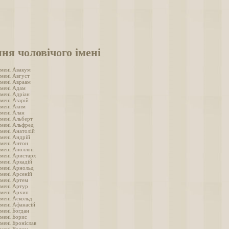
ня чоловічого імені
імені Авакум
імені Август
імені Авраам
імені Адам
імені Адріан
мені Азарій
імені Аким
імені Алан
імені Альберт
імені Альфред
імені Анатолій
імені Андрій
імені Антон
імені Аполлон
імені Аристарх
імені Аркадій
імені Арнольд
імені Арсеній
імені Артем
імені Артур
імені Архип
імені Аскольд
імені Афанасій
імені Богдан
імені Борис
мені Броніслав