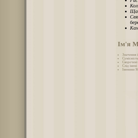
Рис
Кол
Щас
Свя
бер
Кам
Ім'я 
Значення 
Сумісніст
Скорочені 
Слід імені
Іменини М