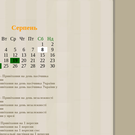
Серпень
Вт
Ср
Чт
Пт
Сб
Нд
1
2
4
5
6
7
8
9
11
12
13
14
15
16
18
19
20
21
22
23
25
26
27
28
29
30
 - Привітання на день пасічника
ни
ивітання на день пасічника України
ивітання на день пасічника України у
 - Привітання на день незалежності
ни
ивітання на день незалежності
ни
ивітання на день незалежності
ни у прозі
- Привітання на 1 вересня
ивітання на 1 вересня
ивітання на 1 вересня смс
іверсальні листівки на 1 вересня