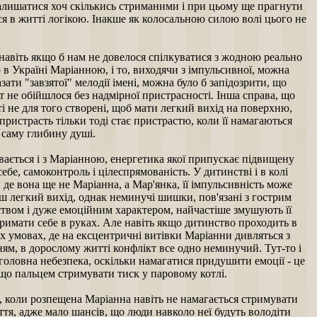
алишатися хоч скількись стриманими і при цьому ще прагнути
я в житті логікою. Інакше як колосальною силою волі цього не
навіть якщо б нам не довелося спілкуватися з жодною реально
в Україні Маріанною, і то, виходячи з імпульсивної, можна
азати "завзятої" мелодії імені, можна було б запідозрити, що
т не обійшлося без надмірної пристрасності. Інша справа, що
і не для того створені, щоб мати легкий вихід на поверхню,
пристрасть тільки тоді стає пристрастю, коли її намагаються
 саму глибину душі.
вається і з Маріанною, енергетика якої припускає підвищену
себе, самоконтроль і цілеспрямованість. У дитинстві і в колі
 де вона ще не Маріанна, а Мар'янка, її імпульсивність може
ш легкий вихід, однак неминучі шишки, пов'язані з гострим
твом і дуже емоційним характером, найчастіше змушують її
римати себе в руках. Але навіть якщо дитинство проходить в
 умовах, де на ексцентричні витівки Маріанни дивляться з
ям, в дорослому житті конфлікт все одно неминучий. Тут-то і
головна небезпека, оскільки намагатися придушити емоції - це
що пальцем стримувати тиск у паровому котлі.
, коли розпещена Маріанна навіть не намагається стримувати
ття, адже мало шансів, що люди навколо неї будуть володіти