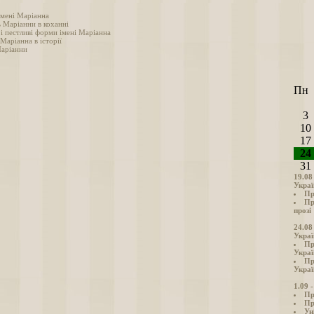
імені Маріанна
ь Маріанни в коханні
і пестливі форми імені Маріанна
 Маріанна в історії
аріанни
Пн
3
10
17
24
31
19.08
Украї
Пр
Пр
прозі
24.08
Украї
Пр
Украї
Пр
Украї
1.09 
Пр
Пр
Ун