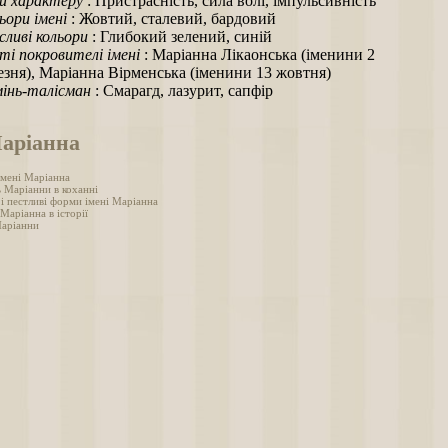
и характеру
: Пристрасність, сила волі, імпульсивність
ьори імені
: Жовтий, сталевий, бардовий
ливі кольори
: Глибокий зелений, синій
ті покровителі імені
: Маріанна Лікаонська (іменини 2
езня), Маріанна Вірменська (іменини 13 жовтня)
інь-талісман
: Смарагд, лазурит, сапфір
Маріанна
імені Маріанна
ь Маріанни в коханні
і пестливі форми імені Маріанна
 Маріанна в історії
аріанни