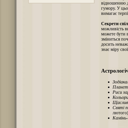
відношенню д
гумору. У ць
вимагає терп
Секрети спіл
можливість ви
можете бути в
зміниться по
досить неважк
знає міру сво
Астрологіч
Зодіака
Планет
Риси х
Кольори
Щаслив
Святі п
лютого)
Камінь