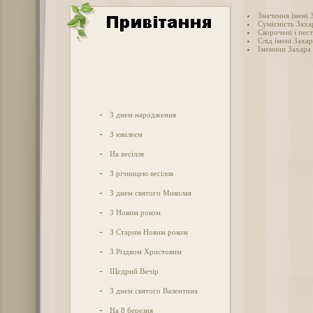
Значення імені 
Сумісність Заха
Скорочені і пес
Слід імені Захар
Іменини Захара
-
З днем народження
-
З ювілеєм
-
На весілля
-
З річницею весілля
-
З днем святого Миколая
-
З Новим роком
-
З Старим Новим роком
-
З Різдвом Христовим
-
Щедрий Вечір
-
З днем святого Валентина
-
На 8 березня