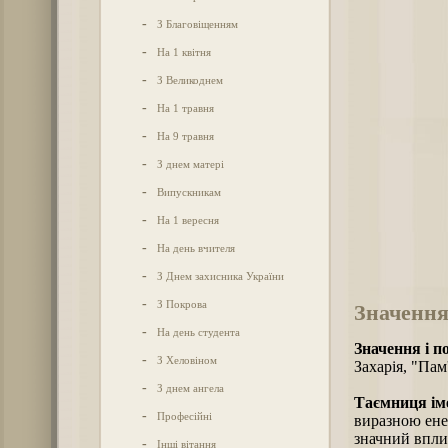
-
З Благовіщенням
-
На 1 квітня
-
З Великоднем
-
На 1 травня
-
На 9 травня
-
З днем матері
-
Випускникам
-
На 1 вересня
-
На день вчителя
-
З Днем захисника України
-
З Покрова
Значення
-
На день студента
Значення і п
-
З Хеловіном
Захарія, "Пам
-
З днем ангела
Таємниця іме
-
Професійні
виразною ене
значний вплив
-
Інші вітання