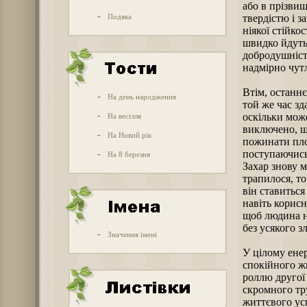
або в прізвищ
-
Подяка
твердістю і з
ніякої стійко
швидко йдуть,
добродушніст
надмірно чут
Втім, останнє
-
На день народження
той же час зд
-
оскільки мож
На весілля
виключено, щ
-
На Новий рік
пожинати плод
поступаючись,
-
На 8 березня
Захар знову 
трапилося, то
він ставиться
навіть корисн
щоб людина н
без усякого з
-
Значення імені
У цілому ене
спокійного ж
роллю другої 
скромного тр
життєвого ус