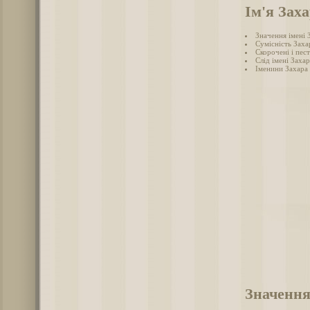
Ім'я Зах
Значення імені 
Сумісність Заха
Скорочені і пес
Слід імені Захар
Іменини Захара
Значення