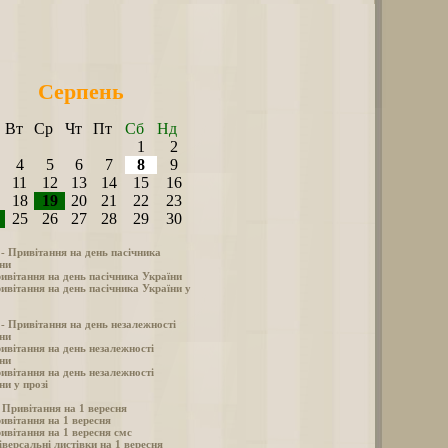
Серпень
Вт
Ср
Чт
Пт
Сб
Нд
1
2
4
5
6
7
8
9
11
12
13
14
15
16
18
19
20
21
22
23
25
26
27
28
29
30
 - Привітання на день пасічника
ни
ивітання на день пасічника України
ивітання на день пасічника України у
 - Привітання на день незалежності
ни
ивітання на день незалежності
ни
ивітання на день незалежності
ни у прозі
- Привітання на 1 вересня
ивітання на 1 вересня
ивітання на 1 вересня смс
іверсальні листівки на 1 вересня