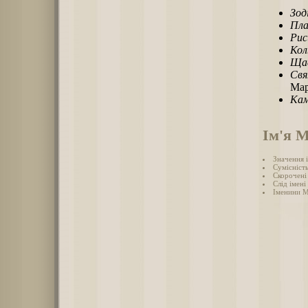
Зод
Пла
Рис
Кол
Щас
Свя
Мар
Кам
Ім'я 
Значення 
Сумісніст
Скорочені
Слід імені
Іменини 