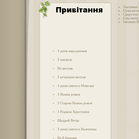
Значення 
Сумісніст
Скорочені
Слід імені
Іменини 
-
З днем народження
-
З ювілеєм
-
На весілля
-
З річницею весілля
-
З днем святого Миколая
-
З Новим роком
-
З Старим Новим роком
-
З Різдвом Христовим
-
Щедрий Вечір
-
З днем святого Валентина
-
На 8 березня