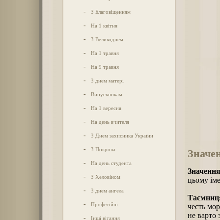
-
З Благовіщенням
-
На 1 квітня
-
З Великоднем
-
На 1 травня
-
На 9 травня
-
З днем матері
-
Випускникам
-
На 1 вересня
-
На день вчителя
-
З Днем захисника України
-
З Покрова
Значе
-
На день студента
Значення
-
З Хеловіном
цьому іме
-
З днем ангела
Таємниця
-
Професійні
честь мор
не варто 
-
Інші вітання