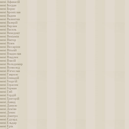
імені Афанасій
імені Богдан
імені Борис
мені Броніслав
імені Вадим
імені Валентин
мені Валерій
імені Варлам
імені Василь
імені Венедикт
мені Веніамін
мені Віктор
мені Вілен
мені Віссаріон
мені Віталій
імені Владислав
імені Владлен
мені Власій
імені Володимир
імені Всеволод
мені В'ячеслав
імені Гаврило
мені Геннадій
мені Георгій
імені Герасим
імені Герман
мені Гліб
мені Гордій
імені Григорій
імені Давид
імені Данило
імені Дем'ян
імені Денис
імені Дмитро
імені Едуард
імені Ельдар
мені Ерік