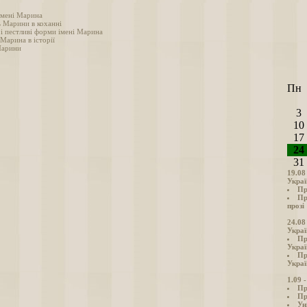
імені Марина
ь Марини в коханні
 і пестливі форми імені Марина
 Марина в історії
Марини
Пн
3
10
17
24
31
19.08
Украї
Пр
Пр
прозі
24.08
Украї
Пр
Украї
Пр
Украї
1.09 
Пр
Пр
Ун