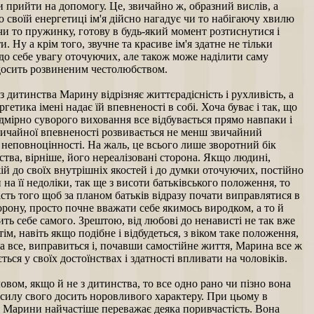
 прийти на допомогу. Це, звичайно ж, образний вислів, а
по своїй енергетиці ім'я дійсно нагадує чи то набігаючу хвилю
и то пружинку, готову в будь-який момент розтиснутися і
и. Ну а крім того, звучне та красиве ім'я здатне не тільки
до себе увагу оточуючих, але також може наділити саму
осить розвиненим честолюбством.
з дитинства Марину відрізняє життєрадісність і рухливість, а
ргетика імені надає їй впевненості в собі. Хоча буває і так, що
дмірно суворого виховання все відбувається прямо навпаки і
вичайної впевненості розвивається не менш звичайний
неповноцінності. На жаль, це всього лише зворотний бік
тва, вірніше, його нереалізовані сторона. Якщо людині,
й до своїх внутрішніх якостей і до думки оточуючих, постійно
 на її недоліки, так ще з висоти батьківського положення, то
ість того щоб за планом батьків відразу почати виправлятися в
рону, просто почне вважати себе якимось виродком, а то й
ть себе самого. Зрештою, від любові до ненависті не так вже
тім, навіть якщо подібне і відбудеться, з віком таке положення,
 все, виправиться і, почавши самостійне життя, Марина все ж
ться у своїх достоїнствах і здатності впливати на чоловіків.
вом, якщо й не з дитинства, то все одно рано чи пізно вона
 силу свого досить норовливого характеру. При цьому в
і Марини найчастіше переважає деяка поривчастість. Вона