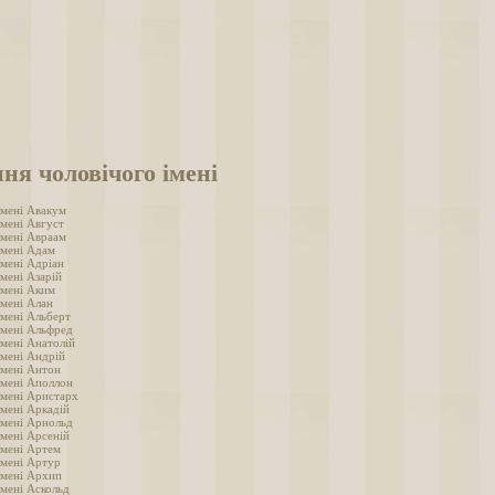
ня чоловічого імені
імені Авакум
імені Август
імені Авраам
імені Адам
імені Адріан
мені Азарій
імені Аким
імені Алан
імені Альберт
імені Альфред
імені Анатолій
імені Андрій
імені Антон
імені Аполлон
імені Аристарх
імені Аркадій
імені Арнольд
імені Арсеній
імені Артем
імені Артур
імені Архип
імені Аскольд