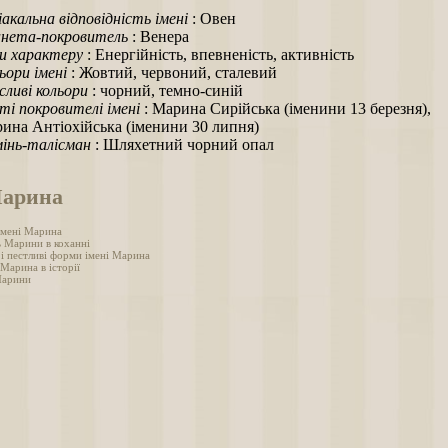
іакальна відповідність імені
: Овен
нета-покровитель
: Венера
и характеру
: Енергійність, впевненість, активність
ьори імені
: Жовтий, червоний, сталевий
ливі кольори
: чорний, темно-синій
ті покровителі імені
: Марина Сирійська (іменини 13 березня),
ина Антіохійська (іменини 30 липня)
інь-талісман
: Шляхетний чорний опал
Марина
імені Марина
ь Марини в коханні
 і пестливі форми імені Марина
 Марина в історії
Марини