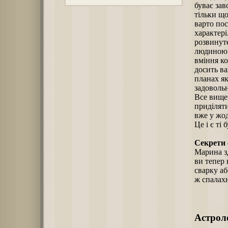
буває зав
тільки що
варто пос
характері
розвинуте
людиною. 
вміння ко
досить ва
планах я
задоволь
Все вищез
приділяти
вже у жод
Це і є ті
Секрети 
Марина зд
ви тепер 
сварку аб
ж спалах
Астроло