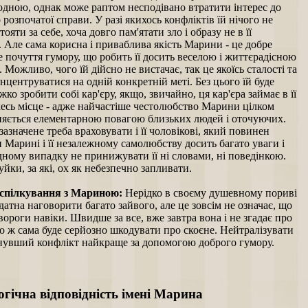
одною, однак може раптом несподівано втратити інтерес до
 розпочатої справи. У разі якихось конфліктів їй нічого не
тояти за себе, хоча довго пам'ятати зло і образу не в її
. Але сама корисна і приваблива якість Марини - це добре
 почуття гумору, що робить її досить веселою і життєрадісною
Можливо, чого їй дійсно не вистачає, так це якоїсь сталості та
нцентруватися на одній конкретній меті. Без цього їй буде
жко зробити собі кар'єру, якщо, звичайно, ця кар'єра займає в її
кесь місце - адже найчастіше честолюбство Марини цілком
няється елементарною повагою близьких людей і оточуючих.
азначене треба враховувати і її чоловікові, який повинен
 Марині і її незалежному самолюбству досить багато уваги і
ному випадку не принижувати її ні словами, ні поведінкою.
 буйки, за які, ох як небезпечно запливати.
спілкування з Мариною:
Нерідко в своєму душевному пориві
атна наговорити багато зайвого, але це зовсім не означає, що
вороги навіки. Швидше за все, вже завтра вона і не згадає про
о ж сама буде серйозно шкодувати про скоєне. Нейтралізувати
нувший конфлікт найкраще за допомогою доброго гумору.
гічна відповідність імені Марина