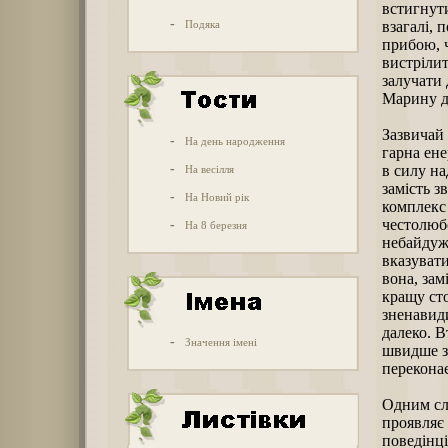
встигнути
-
Подяка
взагалі, 
прибою, ч
вистрілит
залучати 
Марину д
Зазвичай 
-
На день народження
гарна ене
-
в силу на
На весілля
замість з
-
На Новий рік
комплекс 
честолюбс
-
На 8 березня
небайдужі
вказувати
вона, зам
кращу сто
зненавиди
далеко. В
-
Значення імені
швидше за
переконає
Одним сло
проявляє
поведінц