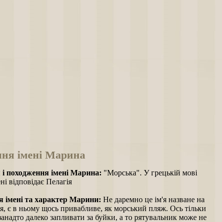
ння імені Марина
 і походження імені Марина:
"Морська". У грецькій мові
ні відповідає Пелагія
 імені та характер Марини:
Не даремно це ім'я назване на
я, є в ньому щось привабливе, як морський пляж. Ось тільки
занадто далеко запливати за буйки, а то рятувальник може не