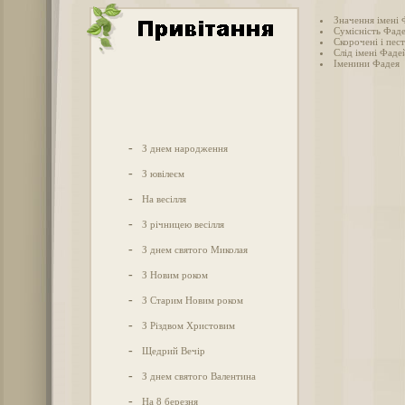
Значення імені
Сумісність Фаде
Скорочені і пес
Слід імені Фадей
Іменини Фадея
-
З днем народження
-
З ювілеєм
-
На весілля
-
З річницею весілля
-
З днем святого Миколая
-
З Новим роком
-
З Старим Новим роком
-
З Різдвом Христовим
-
Щедрий Вечір
-
З днем святого Валентина
-
На 8 березня