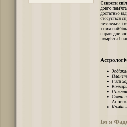
Секрети спі
довго пам'ята
достатньо від
стосується с
незалежна і н
з ним найбіль
справедливост
помріяти і на
Астрологіч
Зодіака
Планет
Риси х
Кольори
Щаслив
Святі п
Апостол
Камінь
Ім'я Фад