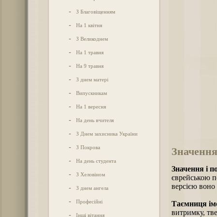
-
З Благовіщенням
-
На 1 квітня
-
З Великоднем
-
На 1 травня
-
На 9 травня
-
З днем матері
-
Випускникам
-
На 1 вересня
-
На день вчителя
-
З Днем захисника України
-
З Покрова
Значення
-
На день студента
Значення і п
-
З Хеловіном
єврейською п
версією воно 
-
З днем ангела
-
Професійні
Таємниця іме
витримку, тве
-
Інші вітання