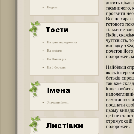
досить цікава
-
Подяка
таємничого, к
проявити необ
Все це харак
готового покл
тільки не зов
Якби, скажімо
чуттєвість, т
-
На день народження
випадку з Фа
-
початок його
На весілля
подорожей, м
-
На Новий рік
Найбільш спр
-
На 8 березня
якісь інтерес
батьків спро
так вже скла
інше зробить
наполегливий
намагається 
-
Значення імені
поєднати свої
цьому випадку
це і не стане
отримує свій 
подорожей.