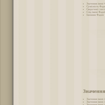
Значення імені
Сумісність Фаде
Скорочені і пес
Слід імені Фадей
Іменини Фадея
Значення
Значення імені
Значення імені 
Значення імені