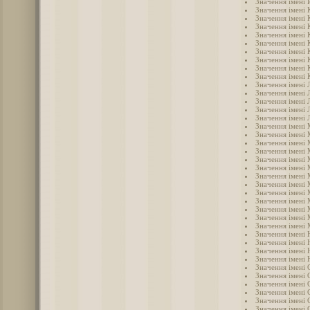
Значення імені
Значення імені
Значення імені 
Значення імені
Значення імені 
Значення імені 
Значення імені
Значення імені 
Значення імені 
Значення імені 
Значення імені 
Значення імені 
Значення імені 
Значення імені 
Значення імені 
Значення імені
Значення імені
Значення імені 
Значення імені
Значення імені 
Значення імені
Значення імені
Значення імені
Значення імені
Значення імені
Значення імені
Значення імені
Значення імені 
Значення імені 
Значення імені 
Значення імені 
Значення імені
Значення імені 
Значення імені 
Значення імені 
Значення імені 
Значення імені
Значення імені 