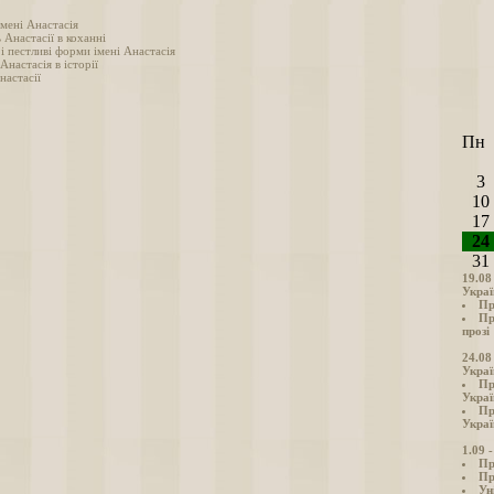
мені Анастасія
 Анастасії в коханні
і пестливі форми імені Анастасія
 Анастасія в історії
настасії
Пн
3
10
17
24
31
19.08
Украї
Пр
Пр
прозі
24.08
Украї
Пр
Украї
Пр
Украї
1.09 
Пр
Пр
Ун