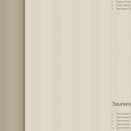
Скорочені 
Слід імені
Іменини А
Значен
Значення 
Значення 
Значення 
Значення 
Значення 