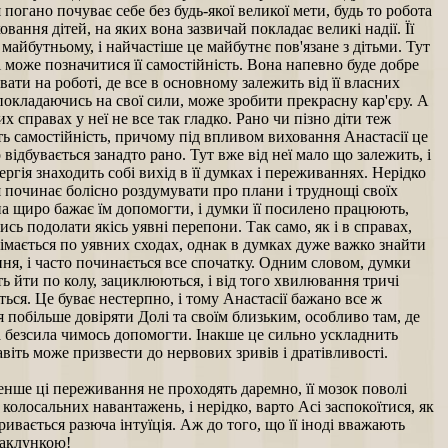
 погано почуває себе без будь-якої великої мети, будь то робота
овання дітей, на яких вона зазвичай покладає великі надії. Її
 майбутньому, і найчастіше це майбутнє пов'язане з дітьми. Тут
і може позначитися її самостійність. Вона напевно буде добре
вати на роботі, де все в основному залежить від її власних
 покладаючись на свої сили, може зробити прекрасну кар'єру. А
их справах у неї не все так гладко. Рано чи пізно діти теж
ь самостійність, причому під впливом виховання Анастасії це
 відбувається занадто рано. Тут вже від неї мало що залежить, і
нергія знаходить собі вихід в її думках і переживаннях. Нерідко
 починає болісно роздумувати про плани і труднощі своїх
на щиро бажає їм допомогти, і думки її посилено працюють,
сь подолати якісь уявні перепони. Так само, як і в справах,
імається по уявних сходах, однак в думках дуже важко знайти
ня, і часто починається все спочатку. Одним словом, думки
 йти по колу, зациклюються, і від того хвилювання тричі
ся. Це буває нестерпно, і тому Анастасії бажано все ж
 побільше довіряти Долі та своїм близьким, особливо там, де
а безсила чимось допомогти. Інакше це сильно ускладнить
авіть може призвести до нервових зривів і дратівливості.
нше ці переживання не проходять даремно, її мозок поволі
 колосальних навантажень, і нерідко, варто Асі заспокоїтися, як
кривається разюча інтуїція. Аж до того, що її іноді вважають
чаклункою!