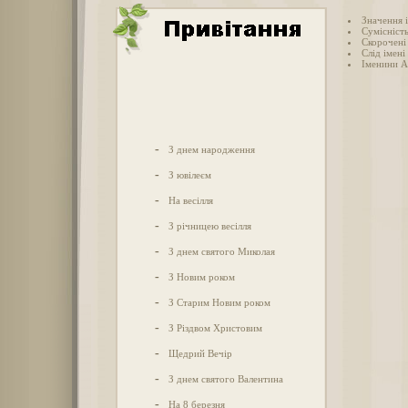
Значення і
Сумісність
Скорочені 
Слід імені
Іменини А
-
З днем народження
-
З ювілеєм
-
На весілля
-
З річницею весілля
-
З днем святого Миколая
-
З Новим роком
-
З Старим Новим роком
-
З Різдвом Христовим
-
Щедрий Вечір
-
З днем святого Валентина
-
На 8 березня