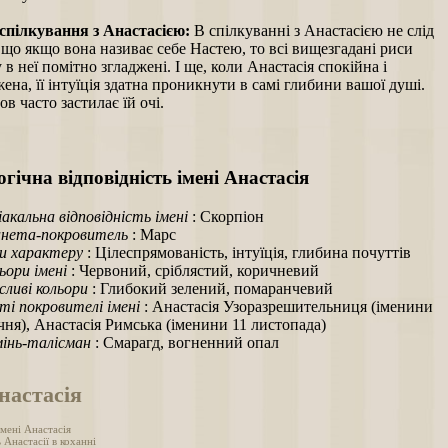
спілкування з Анастасією:
В спілкуванні з Анастасією не слід
 що якщо вона називає себе Настею, то всі вищезгадані риси
 в неї помітно згладжені. І ще, коли Анастасія спокійна і
ена, її інтуїція здатна проникнути в самі глибини вашої душі.
в часто застилає їй очі.
гічна відповідність імені Анастасія
іакальна відповідність імені
: Скорпіон
нета-покровитель
: Марс
и характеру
: Цілеспрямованість, інтуїція, глибина почуттів
ьори імені
: Червоний, сріблястий, коричневий
ливі кольори
: Глибокий зелений, помаранчевий
ті покровителі імені
: Анастасія Узоразрешительниця (іменини
ічня), Анастасія Римська (іменини 11 листопада)
інь-талісман
: Смарагд, вогненний опал
настасія
мені Анастасія
 Анастасії в коханні