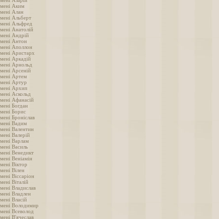
мені Азарій
імені Аким
імені Алан
імені Альберт
імені Альфред
імені Анатолій
імені Андрій
імені Антон
імені Аполлон
імені Аристарх
імені Аркадій
імені Арнольд
імені Арсеній
імені Артем
імені Артур
імені Архип
імені Аскольд
імені Афанасій
імені Богдан
імені Борис
мені Броніслав
імені Вадим
імені Валентин
мені Валерій
імені Варлам
імені Василь
імені Венедикт
мені Веніамін
мені Віктор
мені Вілен
мені Віссаріон
мені Віталій
імені Владислав
імені Владлен
мені Власій
імені Володимир
імені Всеволод
мені В'ячеслав