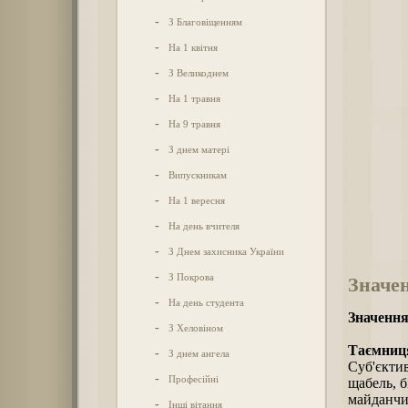
-
З Благовіщенням
-
На 1 квітня
-
З Великоднем
-
На 1 травня
-
На 9 травня
-
З днем матері
-
Випускникам
-
На 1 вересня
-
На день вчителя
-
З Днем захисника України
-
З Покрова
Значен
-
На день студента
Значення
-
З Хеловіном
Таємниця
-
З днем ангела
Суб'єктив
-
Професійні
щабель, б
майданчик
-
Інші вітання