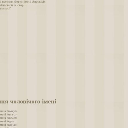
і пестливі форми імені Анастасія
 Анастасія в історії
настасії
ня чоловічого імені
імені Авакум
імені Август
імені Авраам
імені Адам
імені Адріан