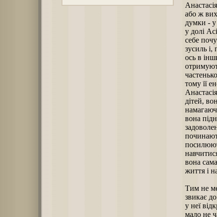
Анастасія
або ж вих
думки - у
у долі Ас
себе почу
зусиль і,
ось в інш
отримуют
частенько
тому її е
Анастасія
дітей, во
намагаючи
вона підн
задоволен
починають
посилюють
навчитися
вона сам
життя і н
Тим не ме
звикає до
у неї від
мало не 