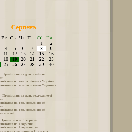
Серпень
Вт
Ср
Чт
Пт
Сб
Нд
1
2
4
5
6
7
8
9
11
12
13
14
15
16
18
19
20
21
22
23
25
26
27
28
29
30
 - Привітання на день пасічника
ни
ивітання на день пасічника України
ивітання на день пасічника України у
 - Привітання на день незалежності
ни
ивітання на день незалежності
ни
ивітання на день незалежності
ни у прозі
- Привітання на 1 вересня
ивітання на 1 вересня
ивітання на 1 вересня смс
іверсальні листівки на 1 вересня