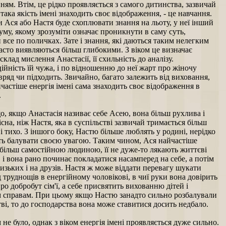
ям. Втім, це рідко проявляється з самого дитинства, зазвичай
 така якість імені знаходить своє відображення, - це навчання.
 Ася або Настя буде схоплювати знання на льоту, у неї інший
уму, якому зрозуміти означає проникнути в саму суть,
 все по поличках. Зате і знання, які даються таким нелегким
сто виявляються більш глибокими. З віком це визначає
склад мислення Анастасії, її схильність до аналізу.
ійність їй чужа, і по відношенню до неї жарт про жіночу
вряд чи підходить. Звичайно, багато залежить від виховання,
частіше енергія імені сама знаходить своє відображення в
.
о, якщо Анастасія називає себе Асею, вона більш рухлива і
сна, ніж Настя, яка в суспільстві зазвичай тримається більш
і тихо. З іншого боку, Настю більше люблять у родині, нерідко
ь балувати своєю увагою. Таким чином, Ася найчастіше
більш самостійною людиною, її не дуже-то лякають життєві
 і вона рано починає покладатися насамперед на себе, а потім
изьких і на друзів. Настя ж може віддати перевагу шукати
д труднощів в енергійному чоловікові, в чиї руки вона довірить
ро добробут сім'ї, а себе присвятить вихованню дітей і
 справам. При цьому якщо Настю занадто сильно розбалували
ві, то до господарства вона може ставитися досить недбало.
 не було, однак з віком енергія імені проявляється дуже сильно.