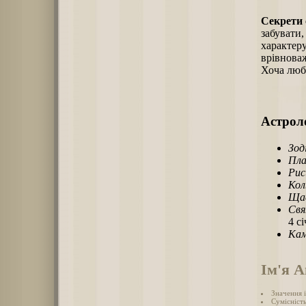
Секрети 
забувати,
характеру
врівноваж
Хоча любо
Астроло
Зод
Пла
Рис
Кол
Щас
Свя
4 с
Кам
Ім'я А
Значення і
Сумісність