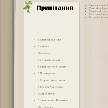
Значення імені І
Сумісність Ізясл
Скорочені і пест
Слід імені Ізясла
Іменини Ізяслав
-
З днем народження
-
З ювілеєм
-
На весілля
-
З річницею весілля
-
З днем святого Миколая
-
З Новим роком
-
З Старим Новим роком
-
З Різдвом Христовим
-
Щедрий Вечір
-
З днем святого Валентина
-
На 8 березня