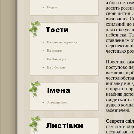
а його не за
-
Подяка
досить розви
своїй дитині,
виховання. С
схильний до 
для спілкува
небезпека. Т
ставленням о
-
На день народження
перспективні 
-
частенько роз
На весілля
-
На Новий рік
Простіше каж
поступово пе
-
На 8 березня
важливо, щоб 
честолюбства 
випадку він з
створити нор
неабияк допо
сходиться з л
-
Значення імені
душею компані
забезпечені.
Секрети спіл
пам'ятати обр
несподівана 