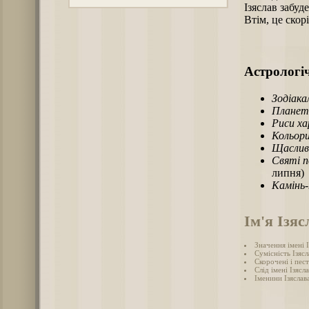
Ізяслав забуд
Втім, це скорі
Астрологіч
Зодіака
Планет
Риси х
Кольори
Щаслив
Святі п
липня)
Камінь
Ім'я Ізяс
Значення імені І
Сумісність Ізясл
Скорочені і пест
Слід імені Ізясла
Іменини Ізяслав