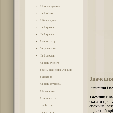
-
З Благовіщенням
-
На 1 квітня
-
З Великоднем
-
На 1 травня
-
На 9 травня
-
З днем матері
-
Випускникам
-
На 1 вересня
-
На день вчителя
-
З Днем захисника України
-
З Покрова
Значення
-
На день студента
Значення і п
-
З Хеловіном
Таємниця іме
-
З днем ангела
сказати про і
-
Професійні
спокійне, без
наділений вр
-
Інші вітання