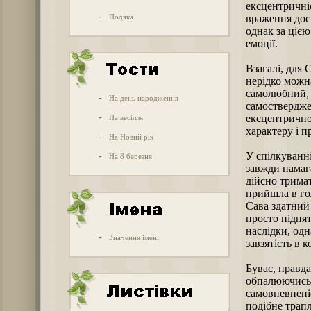
ексцентричніс
-
Подяка
враження дос
однак за ціє
емоції.
Взагалі, для 
нерідко можна
самолюбний, 
-
На день народження
самоствердже
-
ексцентричнос
На весілля
характеру і п
-
На Новий рік
У спілкуванні
-
На 8 березня
завжди намаг
дійсно тримат
прийшла в го
Сава здатний 
просто підня
наслідки, одн
-
Значення імені
завзятість в 
Буває, правда
обпалюючись 
самовпевнені
подібне трапл