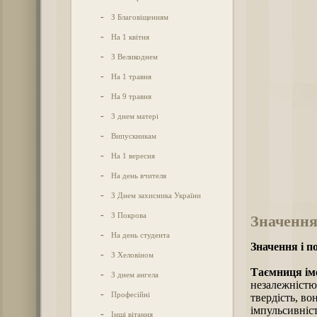
-
З Благовіщенням
-
На 1 квітня
-
З Великоднем
-
На 1 травня
-
На 9 травня
-
З днем матері
-
Випускникам
-
На 1 вересня
-
На день вчителя
-
З Днем захисника України
-
З Покрова
Значення
-
На день студента
Значення і п
-
З Хеловіном
Таємниця іме
-
З днем ангела
незалежністю
-
Професійні
твердість, во
імпульсивніст
-
Інші вітання