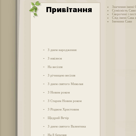
Значення імені 
Сумісність Сави
Скорочені і пес
Слід імені Сава в
Іменини Сави
-
З днем народження
-
З ювілеєм
-
На весілля
-
З річницею весілля
-
З днем святого Миколая
-
З Новим роком
-
З Старим Новим роком
-
З Різдвом Христовим
-
Щедрий Вечір
-
З днем святого Валентина
-
На 8 березня