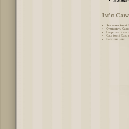
Камінь
Ім'я Сав
Значення імені 
Сумісність Сави
Скорочені і пес
Слід імені Сава в
Іменини Сави