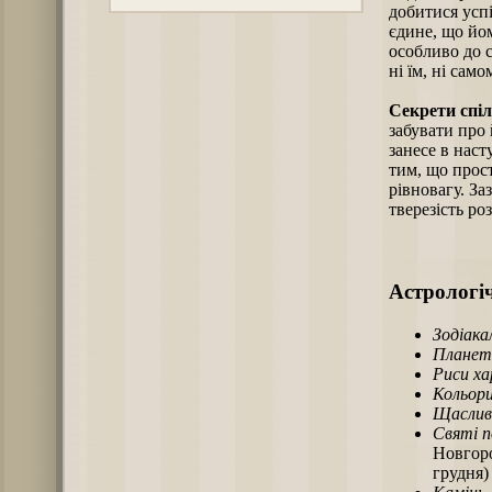
добитися успіх
єдине, що йо
особливо до с
ні їм, ні само
Секрети спі
забувати про 
занесе в нас
тим, що прос
рівновагу. За
тверезість ро
Астрологіч
Зодіака
Планет
Риси х
Кольори
Щаслив
Святі п
Новгоро
грудня)