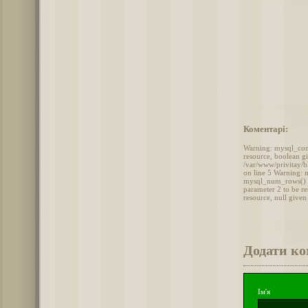
Коментарі:
Warning: mysql_conn
resource, boolean g
/var/www/privitay/b
on line 5 Warning: 
mysql_num_rows() ex
parameter 2 to be r
resource, null give
Додати к
Ім'я