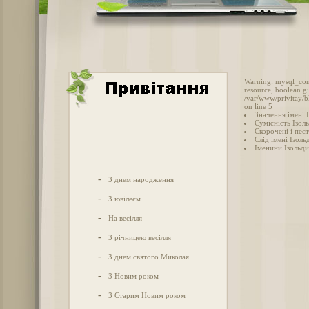
Warning: mysql_conn
resource, boolean g
/var/www/privitay/b
on line 5
Значення імені 
Сумісність Ізоль
Скорочені і пес
Слід імені Ізольд
Іменини Ізольди
-
З днем народження
-
З ювілеєм
-
На весілля
-
З річницею весілля
-
З днем святого Миколая
-
З Новим роком
-
З Старим Новим роком