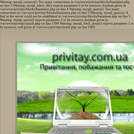
Warning: mysql_connect(): Too many connections in /var/www/privitay/blocks/bazaimen.php
on line 2 Warning: mysql_select_db() expects parameter 2 to be resource, boolean given in
/var/www/privitay/blocks/bazaimen.php on line 4 Warning: mysql_query(): Too many
connections in /var/www/privitay/blocks/bazaimen.php on line 5 Warning: mysql_query(): A
link to the server could not be established in /var/www/privitay/blocks/bazaimen.php on line 5
Warning: mysql_query() expects parameter 2 to be resource, boolean given in
/var/www/privitay/znach.php on line 1394 Warning: mysql_fetch_array() expects parameter 1 to
be resource, null given in /var/www/privitay/znach.php on line 1395