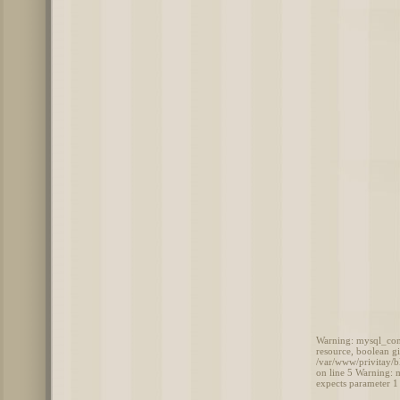
Warning: mysql_conn
resource, boolean g
/var/www/privitay/b
on line 5 Warning: 
expects parameter 1