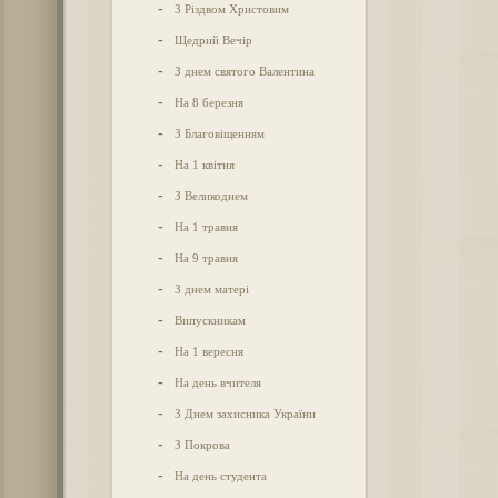
-
З Різдвом Христовим
-
Щедрий Вечір
-
З днем святого Валентина
-
На 8 березня
-
З Благовіщенням
-
На 1 квітня
-
З Великоднем
-
На 1 травня
-
На 9 травня
-
З днем матері
-
Випускникам
-
На 1 вересня
-
На день вчителя
-
З Днем захисника України
-
З Покрова
-
На день студента