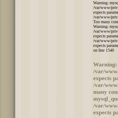
Warning: mysq
/var/www/privi
expects parame
/var/www/privi
Too many conne
Warning: mysql
/var/www/privi
expects parame
/var/www/privi
expects parame
on line 1540
Warning: 
/var/www/
expects p
/var/www/
many conn
mysql_quer
/var/www/
expects p