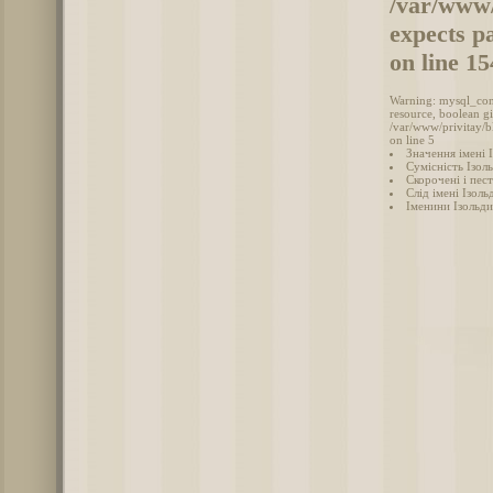
/var/www/
expects p
on line 1
Warning: mysql_conn
resource, boolean g
/var/www/privitay/b
on line 5
Значення імені 
Сумісність Ізоль
Скорочені і пес
Слід імені Ізольд
Іменини Ізольди