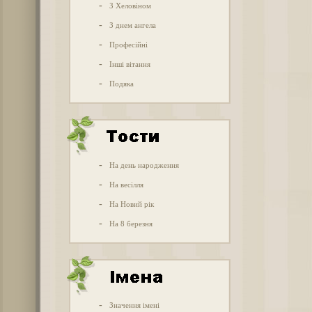
-
З Хеловіном
-
З днем ангела
-
Професійні
-
Інші вітання
-
Подяка
-
На день народження
-
На весілля
-
На Новий рік
-
На 8 березня
-
Значення імені