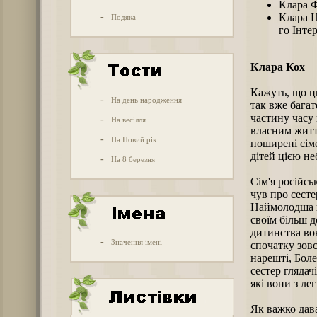
Клара Ф
-
Клара Ц
Подяка
го Інте
Клара Кох
Кажуть, що ци
-
На день народження
так вже багат
частину часу
-
На весілля
власним житт
-
На Новий рік
поширені сіме
дітей цією н
-
На 8 березня
Сім'я російсь
чув про сесте
Наймолодша в 
своїм більш 
дитинства вон
-
Значення імені
спочатку зов
нарешті, Боле
сестер глядач
які вони з ле
Як важко дава