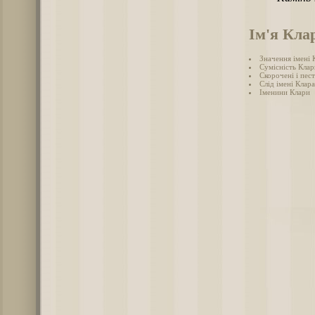
Ім'я Кла
Значення імені 
Сумісність Клар
Скорочені і пес
Слід імені Клара
Іменини Клари