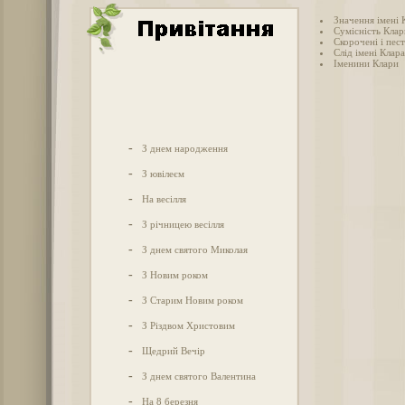
Значення імені 
Сумісність Клар
Скорочені і пес
Слід імені Клара
Іменини Клари
-
З днем народження
-
З ювілеєм
-
На весілля
-
З річницею весілля
-
З днем святого Миколая
-
З Новим роком
-
З Старим Новим роком
-
З Різдвом Христовим
-
Щедрий Вечір
-
З днем святого Валентина
-
На 8 березня