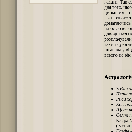
гадати. Так с
для того, щоб
цирковим арт
граціозного т
домагаючись в
плюс до всьог
доводиться п
розплачували
такий сумний 
померла у віц
всього на рік
Астрологіч
Зодіака
Планет
Риси х
Кольори
Щаслив
Святі п
Клара М
(іменин
Камінь