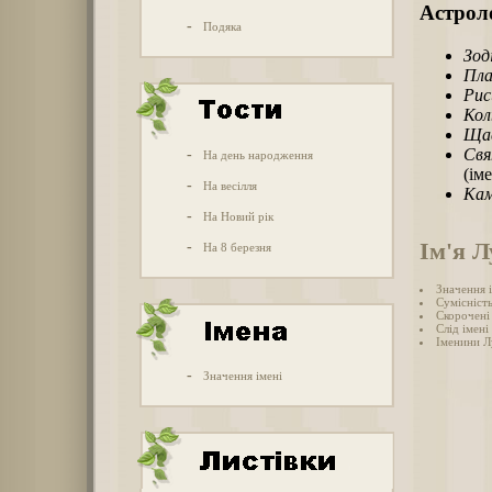
Астроло
-
Подяка
Зод
Пла
Рис
Кол
Щас
Свя
-
На день народження
(ім
-
На весілля
Кам
-
На Новий рік
Ім'я Л
-
На 8 березня
Значення і
Сумісність
Скорочені 
Слід імені 
Іменини Л
-
Значення імені