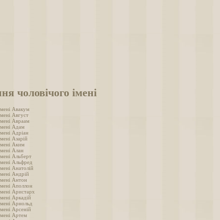
ня чоловічого імені
імені Авакум
імені Август
імені Авраам
імені Адам
імені Адріан
мені Азарій
імені Аким
імені Алан
імені Альберт
імені Альфред
імені Анатолій
імені Андрій
імені Антон
імені Аполлон
імені Аристарх
імені Аркадій
імені Арнольд
імені Арсеній
імені Артем