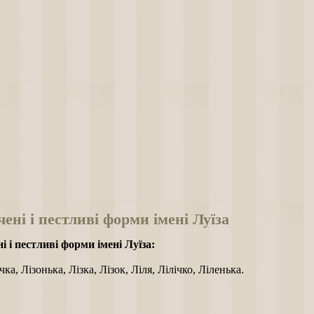
ені і пестливі форми імені Луїза
і і пестливі форми імені Луїза:
чка, Лізонька, Лізка, Лізок, Ліля, Лілічко, Ліленька.