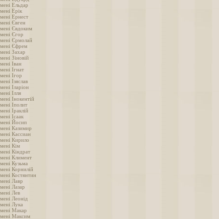
імені Ельдар
мені Ерік
імені Ернест
імені Євген
імені Євдоким
імені Єгор
імені Єрмолай
імені Єфрем
імені Захар
мені Зіновій
мені Іван
мені Ігнат
мені Ігор
мені Ізяслав
мені Іларіон
мені Ілля
мені Інокентій
мені Іполит
мені Іраклій
мені Ісаак
імені Йосип
імені Казимир
імені Кассиан
імені Кирило
імені Кім
імені Кіндрат
імені Климент
імені Кузьма
імені Корнилій
імені Костянтин
імені Лавр
мені Лазар
імені Лев
імені Леонід
імені Лука
імені Макар
імені Максим