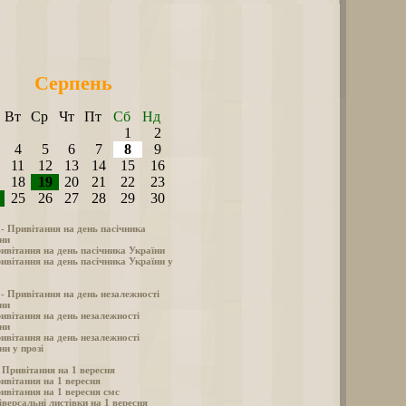
Серпень
Вт
Ср
Чт
Пт
Сб
Нд
1
2
4
5
6
7
8
9
11
12
13
14
15
16
18
19
20
21
22
23
25
26
27
28
29
30
 - Привітання на день пасічника
ни
ивітання на день пасічника України
ивітання на день пасічника України у
 - Привітання на день незалежності
ни
ивітання на день незалежності
ни
ивітання на день незалежності
ни у прозі
- Привітання на 1 вересня
ивітання на 1 вересня
ивітання на 1 вересня смс
іверсальні листівки на 1 вересня