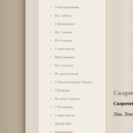
-
З Благовіщенням
-
На 1 квітня
-
З Великоднем
-
На 1 травня
-
На 9 травня
-
З днем матері
-
Випускникам
-
На 1 вересня
-
На день вчителя
-
З Днем захисника України
-
З Покрова
Скороч
-
На день студента
Скорочен
-
З Хеловіном
Ліза, Лізо
-
З днем ангела
-
Професійні
-
Інші вітання