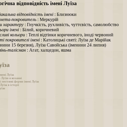
гічна відповідність імені Луїза
іакальна відповідність імені
: Близнюки
нета-покровитель
: Меркурій
и характеру
: Гнучкість, рухливість, чуттєвість, самолюбство
ьори імені
: Білий, коричневий
ливі кольори
: Теплі відтінки коричневого, іноді червоний
ті покровителі імені
: Католицькі святі: Луїза де Марійак
енини 15 березня), Луїза Савойська (іменини 24 липня)
інь-талісман
: Агат, халцедон, яшма
уїза
мені Луїза
 Луїзи в коханні
і пестливі форми імені Луїза
Луїза в історії
уїзи