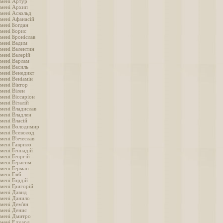
імені Артур
імені Архип
імені Аскольд
імені Афанасій
імені Богдан
імені Борис
мені Броніслав
імені Вадим
імені Валентин
мені Валерій
імені Варлам
імені Василь
імені Венедикт
мені Веніамін
мені Віктор
мені Вілен
мені Віссаріон
мені Віталій
імені Владислав
імені Владлен
мені Власій
імені Володимир
імені Всеволод
мені В'ячеслав
імені Гаврило
мені Геннадій
мені Георгій
імені Герасим
імені Герман
мені Гліб
мені Гордій
імені Григорій
імені Давид
імені Данило
імені Дем'ян
імені Денис
імені Дмитро
імені Едуард