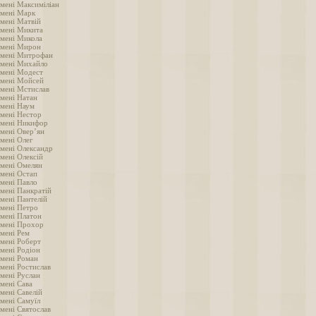
імені Максиміліан
імені Марк
імені Матвій
імені Микита
імені Микола
імені Мирон
імені Митрофан
імені Михайло
імені Модест
імені Мойсей
імені Мстислав
імені Натан
імені Наум
імені Нестор
імені Никифор
імені Овер’ян
імені Олег
імені Олександр
мені Олексій
імені Омелян
імені Остап
імені Павло
імені Панкратій
імені Пантелій
імені Петро
імені Платон
імені Прохор
імені Рем
імені Роберт
імені Родіон
імені Роман
імені Ростислав
імені Руслан
імені Сава
мені Савелій
імені Самуїл
імені Святослав