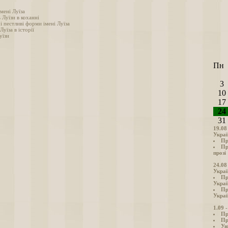
мені Луїза
 Луїзи в коханні
і пестливі форми імені Луїза
Луїза в історії
уїзи
Пн
3
10
17
24
31
19.08
Украї
Пр
Пр
прозі
24.08
Украї
Пр
Украї
Пр
Украї
1.09 
Пр
Пр
Ун