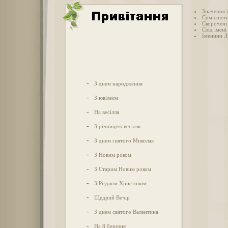
Значення і
Сумісність
Скорочені 
Слід імені 
Іменини Л
-
З днем народження
-
З ювілеєм
-
На весілля
-
З річницею весілля
-
З днем святого Миколая
-
З Новим роком
-
З Старим Новим роком
-
З Різдвом Христовим
-
Щедрий Вечір
-
З днем святого Валентина
-
На 8 березня