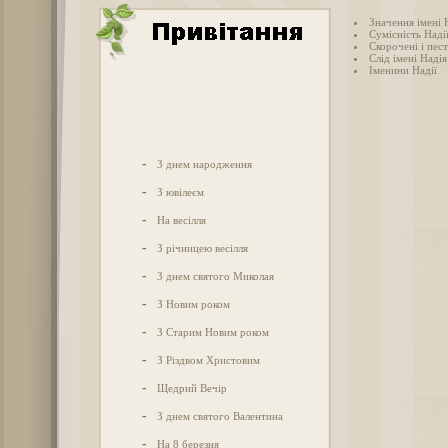
Значення імені 
Сумісність Надії
Скорочені і пес
Слід імені Надія 
Іменини Надії
-
З днем народження
-
З ювілеєм
-
На весілля
-
З річницею весілля
-
З днем святого Миколая
-
З Новим роком
-
З Старим Новим роком
-
З Різдвом Христовим
-
Щедрий Вечір
-
З днем святого Валентина
-
На 8 березня