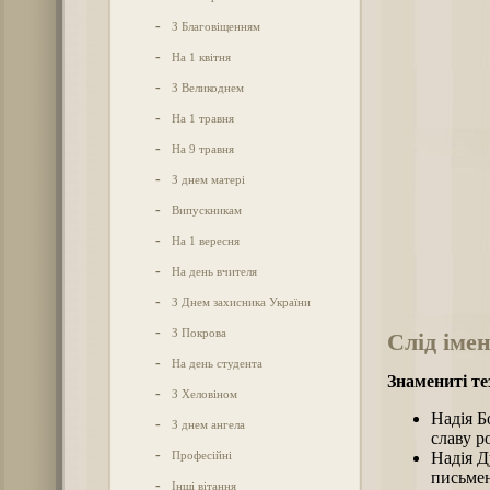
-
З Благовіщенням
-
На 1 квітня
-
З Великоднем
-
На 1 травня
-
На 9 травня
-
З днем матері
-
Випускникам
-
На 1 вересня
-
На день вчителя
-
З Днем захисника України
-
З Покрова
Слід імен
-
На день студента
Знамениті те
-
З Хеловіном
Надія Б
-
З днем ангела
славу р
-
Професійні
Надія Д
письмен
-
Інші вітання