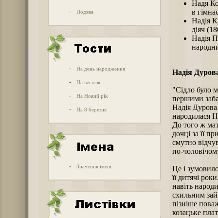
Надя Ко
-
в гімна
Подяка
Надія К
діяч (1
Надія П
народни
-
На день народження
Надія Дуров
-
На весілля
"Сідло було м
-
На Новий рік
першими заба
Надія Дурова 
-
На 8 березня
народилася На
До того ж мат
дочці за її пр
смутно відчу
по-чоловічом
-
Значення імені
Це і зумовило
її дитячі рок
навіть народи
схильним зай
пізніше поваж
козацьке пла