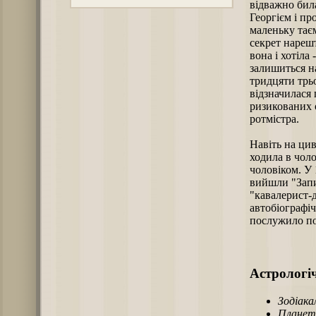
відважно бил
Георгієм і про
маленьку тає
секрет нарешт
вона і хотіла
залишиться на
тридцяти трьо
відзначилася 
ризикованих 
ротмістра.
Навіть на цив
ходила в чоло
чоловіком. У 
вийшли "Запи
"кавалерист-д
автобіографіч
послужило по
Астрологіч
Зодіака
Планет