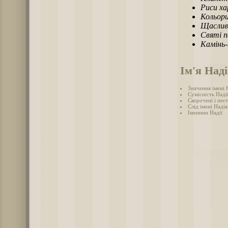
Риси х
Кольори
Щаслив
Святі п
Камінь
Ім'я Над
Значення імені 
Сумісність Надії
Скорочені і пес
Слід імені Надія 
Іменини Надії