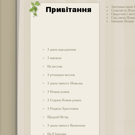
Значення імені
Сумісність Нонн
Скорочені і пес
Слід імені Нонна
Іменини Нонни
-
З днем народження
-
З ювілеєм
-
На весілля
-
З річницею весілля
-
З днем святого Миколая
-
З Новим роком
-
З Старим Новим роком
-
З Різдвом Христовим
-
Щедрий Вечір
-
З днем святого Валентина
-
На 8 березня