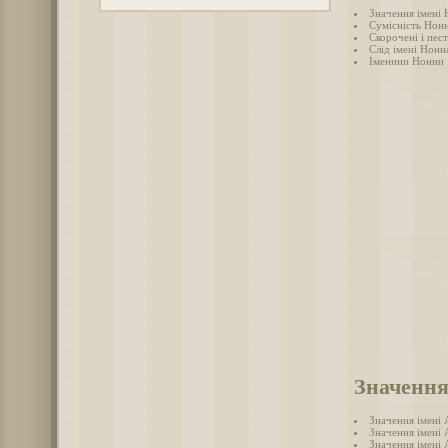
Значення імені
Сумісність Нонн
Скорочені і пес
Слід імені Нонна
Іменини Нонни
Значення
Значення імені
Значення імені 
Значення імені