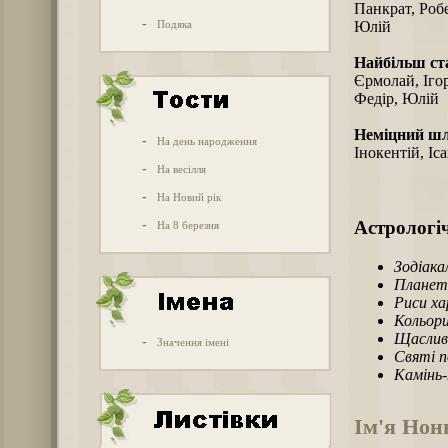
Панкрат, Робе
-
Подяка
Юлій
Найбільш ст
Єрмолай, Іго
Федір, Юлій
Неміцний ш
-
На день народження
Інокентій, Іс
-
На весілля
-
На Новий рік
-
Астрологіч
На 8 березня
Зодіака
Планет
Риси х
Кольори
Щаслив
-
Значення імені
Святі п
Камінь
Ім'я Нон