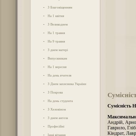
-
З Благовіщенням
-
На 1 квітня
-
З Великоднем
-
На 1 травня
-
На 9 травня
-
З днем матері
-
Випускникам
-
На 1 вересня
-
На день вчителя
-
З Днем захисника України
-
З Покрова
Сумісніс
-
На день студента
Сумісність Н
-
З Хеловіном
Максимальна
-
З днем ангела
Андрій, Арнол
-
Професійні
Гаврило, Гліб
Кіндрат, Лавр
-
Інші вітання