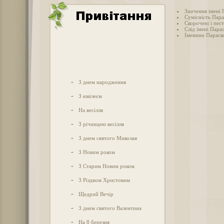
Значення імені 
Сумісність Парас
Скорочені і пес
Слід імені Парас
Іменини Параско
-
З днем народження
-
З ювілеєм
-
На весілля
-
З річницею весілля
-
З днем святого Миколая
-
З Новим роком
-
З Старим Новим роком
-
З Різдвом Христовим
-
Щедрий Вечір
-
З днем святого Валентина
-
На 8 березня