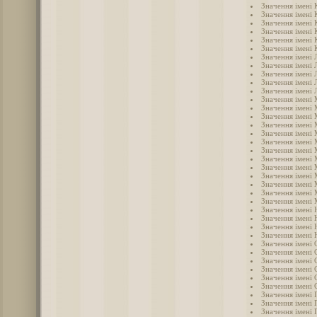
Значення імені 
Значення імені 
Значення імені
Значення імені 
Значення імені 
Значення імені 
Значення імені 
Значення імені 
Значення імені 
Значення імені 
Значення імені 
Значення імені
Значення імені
Значення імені 
Значення імені
Значення імені 
Значення імені
Значення імені
Значення імені
Значення імені
Значення імені
Значення імені
Значення імені
Значення імені 
Значення імені 
Значення імені 
Значення імені 
Значення імені
Значення імені 
Значення імені 
Значення імені 
Значення імені 
Значення імені
Значення імені 
Значення імені 
Значення імені 
Значення імені 