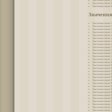
Значення імені 
Значення імені 
Значення імені 
Значення
Значення імені 
Значення імені 
Значення імені 
Значення імені 
Значення імені 
Значення імені 
Значення імені 
Значення імені 
Значення імені 
Значення імені 
Значення імені
Значення імені 
Значення імені 
Значення імені 
Значення імені 
Значення імені 
Значення імені 
Значення імені 
Значення імені 
Значення імені 
Значення імені 
Значення імені 
Значення імені 
Значення імені 
Значення імені 
Значення імені 
Значення імені 
Значення імені
Значення імені 
Значення імені 