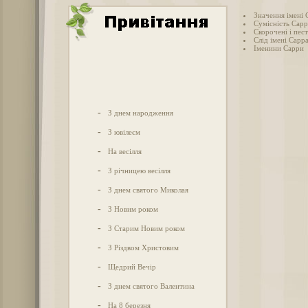
Значення імені 
Сумісність Сарр
Скорочені і пес
Слід імені Сарра
Іменини Сарри
-
З днем народження
-
З ювілеєм
-
На весілля
-
З річницею весілля
-
З днем святого Миколая
-
З Новим роком
-
З Старим Новим роком
-
З Різдвом Христовим
-
Щедрий Вечір
-
З днем святого Валентина
-
На 8 березня