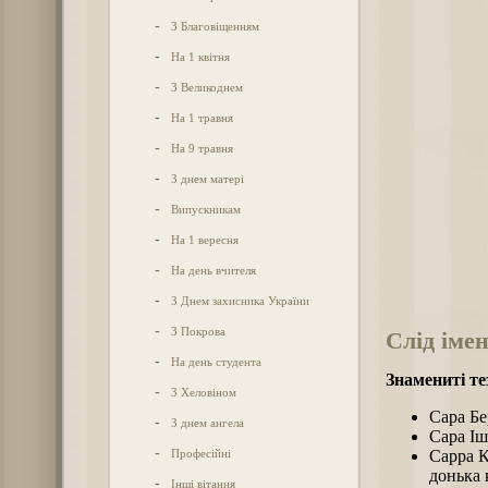
-
З Благовіщенням
-
На 1 квітня
-
З Великоднем
-
На 1 травня
-
На 9 травня
-
З днем матері
-
Випускникам
-
На 1 вересня
-
На день вчителя
-
З Днем захисника України
-
З Покрова
Слід імен
-
На день студента
Знамениті те
-
З Хеловіном
Сара Бе
-
З днем ангела
Сара Іш
-
Професійні
Сарра К
донька 
-
Інші вітання