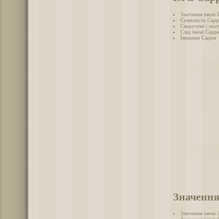
Значення імені 
Сумісність Сарр
Скорочені і пес
Слід імені Сарра
Іменини Сарри
Значення
Значення імені