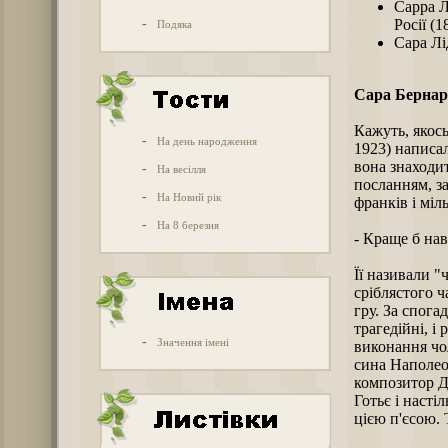
Сарра Л
-
Росії (
Подяка
Сара Лі
Сара Бернар
Кажуть, якось
-
На день народження
1923) написа
вона знаходит
-
На весілля
посланням, з
-
На Новий рік
франків і міл
-
На 8 березня
- Краще б нав
Її називали 
сріблястого ч
гру. За спога
трагедійні, і
-
Значення імені
виконання чол
сина Наполеон
композитор Д
Готьє і насті
цією п'єсою. 