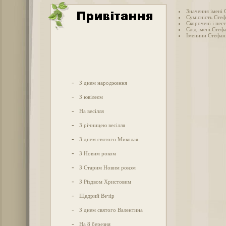
Значення імені 
Сумісність Стефа
Скорочені і пес
Слід імені Стефа
Іменини Стефані
-
З днем народження
-
З ювілеєм
-
На весілля
-
З річницею весілля
-
З днем святого Миколая
-
З Новим роком
-
З Старим Новим роком
-
З Різдвом Христовим
-
Щедрий Вечір
-
З днем святого Валентина
-
На 8 березня