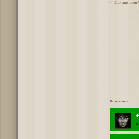
Значення імені 
Коментарі:
Ж
Д