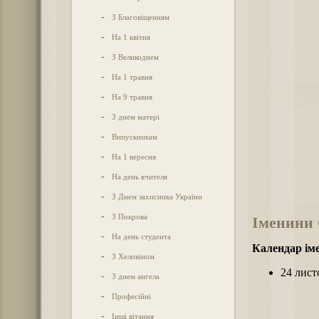
-
З Благовіщенням
-
На 1 квітня
-
З Великоднем
-
На 1 травня
-
На 9 травня
-
З днем матері
-
Випускникам
-
На 1 вересня
-
На день вчителя
-
З Днем захисника України
-
З Покрова
Іменини 
-
На день студента
Календар іме
-
З Хеловіном
24 лист
-
З днем ангела
-
Професійні
-
Інші вітання