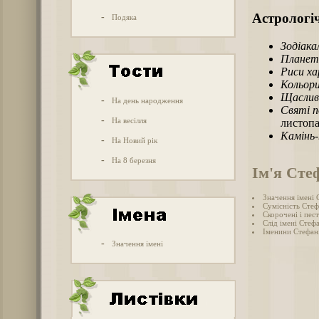
Астрологіч
-
Подяка
Зодіака
Планет
Риси х
Кольори
Щаслив
-
На день народження
Святі п
-
На весілля
листопа
Камінь
-
На Новий рік
-
На 8 березня
Ім'я Сте
Значення імені 
Сумісність Стефа
Скорочені і пес
Слід імені Стефа
Іменини Стефані
-
Значення імені