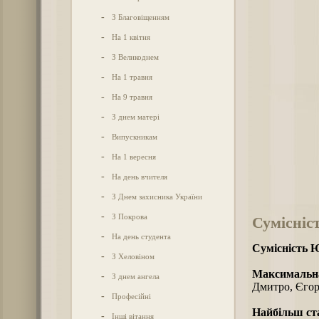
-
З Благовіщенням
-
На 1 квітня
-
З Великоднем
-
На 1 травня
-
На 9 травня
-
З днем матері
-
Випускникам
-
На 1 вересня
-
На день вчителя
-
З Днем захисника України
-
З Покрова
Сумісніс
-
На день студента
Сумісність Ю
-
З Хеловіном
Максимальна
-
З днем ангела
Дмитро, Єгор
-
Професійні
Найбільш ст
-
Інші вітання