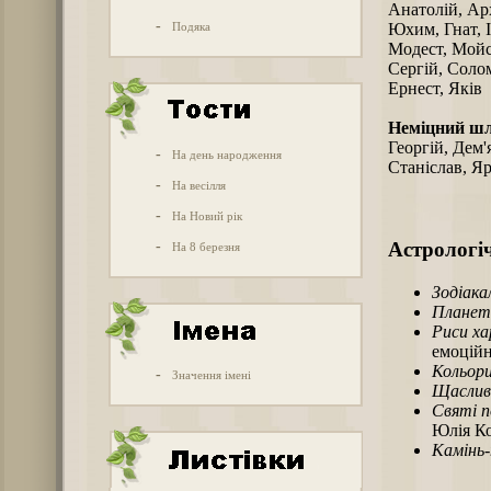
Анатолій, Арх
-
Подяка
Юхим, Гнат, 
Модест, Мойс
Сергій, Соло
Ернест, Яків
Неміцний ш
Георгій, Дем'
-
На день народження
Станіслав, Я
-
На весілля
-
На Новий рік
-
Астрологіч
На 8 березня
Зодіака
Планет
Риси х
емоційн
Кольори
-
Значення імені
Щаслив
Святі п
Юлія Ко
Камінь