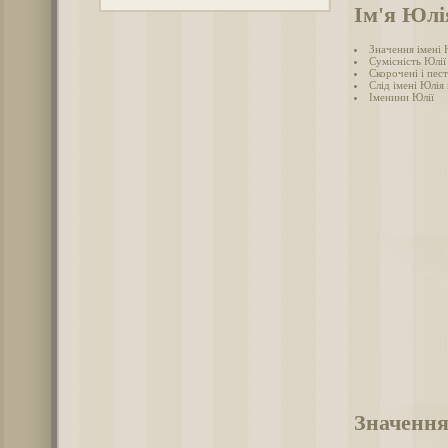
Ім'я Юлі
Значення імені 
Сумісність Юлії
Скорочені і пес
Слід імені Юлія 
Іменини Юлії
Значення