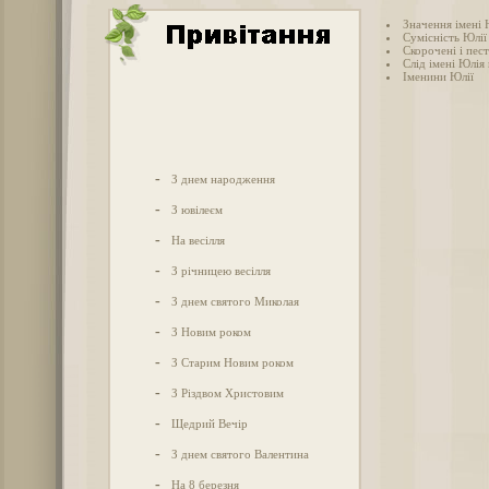
Значення імені 
Сумісність Юлії
Скорочені і пес
Слід імені Юлія 
Іменини Юлії
-
З днем народження
-
З ювілеєм
-
На весілля
-
З річницею весілля
-
З днем святого Миколая
-
З Новим роком
-
З Старим Новим роком
-
З Різдвом Христовим
-
Щедрий Вечір
-
З днем святого Валентина
-
На 8 березня