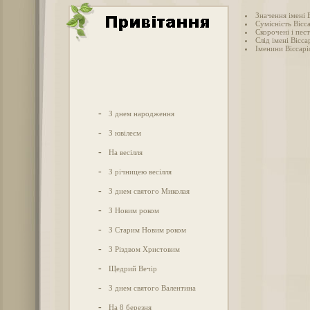
Значення імені 
Сумісність Вісса
Скорочені і пес
Слід імені Віссар
Іменини Віссарі
-
З днем народження
-
З ювілеєм
-
На весілля
-
З річницею весілля
-
З днем святого Миколая
-
З Новим роком
-
З Старим Новим роком
-
З Різдвом Христовим
-
Щедрий Вечір
-
З днем святого Валентина
-
На 8 березня