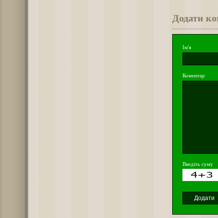
Додати к
Ім'я
Коментар
Введіть суму