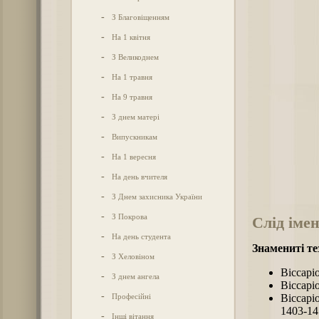
-
З Благовіщенням
-
На 1 квітня
-
З Великоднем
-
На 1 травня
-
На 9 травня
-
З днем матері
-
Випускникам
-
На 1 вересня
-
На день вчителя
-
З Днем захисника України
-
З Покрова
Слід імен
-
На день студента
Знамениті те
-
З Хеловіном
Віссарі
-
З днем ангела
Віссарі
-
Професійні
Віссарі
1403-14
-
Інші вітання