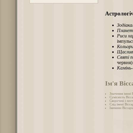
Астрологіч
Зодіака
Планет
Риси х
імпульс
Кольори
Щаслив
Святі п
червня)
Камінь
Ім'я Вісс
Значення імені 
Сумісність Вісса
Скорочені і пес
Слід імені Віссар
Іменини Віссарі