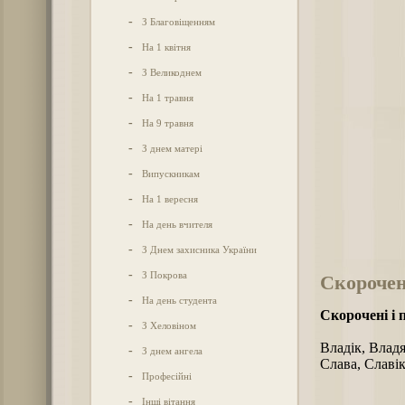
-
З Благовіщенням
-
На 1 квітня
-
З Великоднем
-
На 1 травня
-
На 9 травня
-
З днем матері
-
Випускникам
-
На 1 вересня
-
На день вчителя
-
З Днем захисника України
-
З Покрова
Скорочен
-
На день студента
Скорочені і 
-
З Хеловіном
Владік, Влад
-
З днем ангела
Слава, Славік
-
Професійні
-
Інші вітання