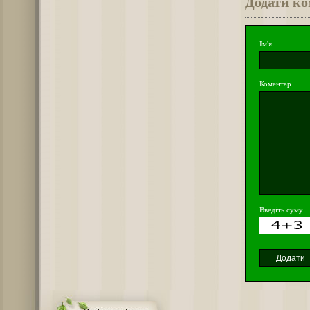
Додати к
Ім'я
Коментар
Введіть суму