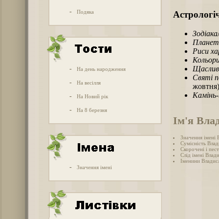
-
Подяка
Астрологіч
Зодіака
Планет
Риси х
Кольори
Щаслив
-
На день народження
Святі п
-
На весілля
жовтня
Камінь
-
На Новий рік
-
На 8 березня
Ім'я Вла
Значення імені 
Сумісність Влад
Скорочені і пес
Слід імені Влади
Іменини Владис
-
Значення імені