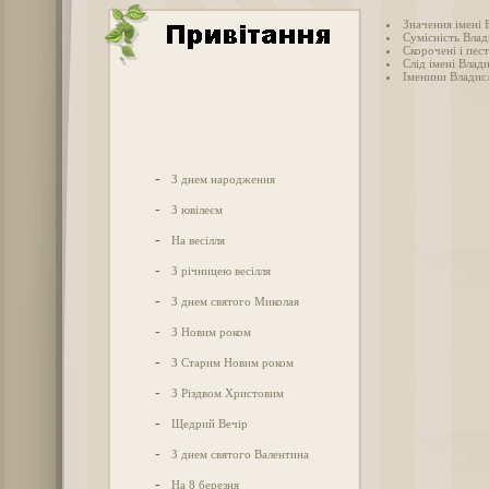
Значення імені 
Сумісність Влад
Скорочені і пес
Слід імені Влади
Іменини Владис
-
З днем народження
-
З ювілеєм
-
На весілля
-
З річницею весілля
-
З днем святого Миколая
-
З Новим роком
-
З Старим Новим роком
-
З Різдвом Христовим
-
Щедрий Вечір
-
З днем святого Валентина
-
На 8 березня