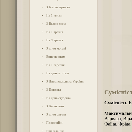
-
З Благовіщенням
-
На 1 квітня
-
З Великоднем
-
На 1 травня
-
На 9 травня
-
З днем матері
-
Випускникам
-
На 1 вересня
-
На день вчителя
-
З Днем захисника України
-
З Покрова
Сумісніс
-
На день студента
Сумісність Е
-
З Хеловіном
Максимальна
-
З днем ангела
Варвара, Віра
-
Професійні
Фаїна, Фріда
-
Інші вітання