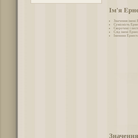
Ім'я Ерн
Значення імені 
Сумісність Ерне
Скорочені і пес
Слід імені Ернес
Іменини Ернест
Значення