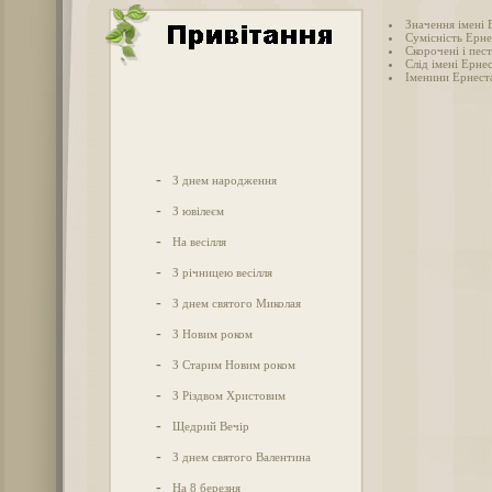
Значення імені 
Сумісність Ерне
Скорочені і пес
Слід імені Ернес
Іменини Ернест
-
З днем народження
-
З ювілеєм
-
На весілля
-
З річницею весілля
-
З днем святого Миколая
-
З Новим роком
-
З Старим Новим роком
-
З Різдвом Христовим
-
Щедрий Вечір
-
З днем святого Валентина
-
На 8 березня