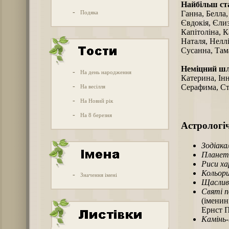
Найбільш ст
-
Подяка
Ганна, Белла,
Євдокія, Єлиза
Капітоліна, К
Наталя, Неллі
Сусанна, Тама
Неміцний ш
-
На день народження
Катерина, Інн
-
Серафима, Ст
На весілля
-
На Новий рік
-
На 8 березня
Астрологіч
Зодіака
Планет
Риси х
Кольори
-
Значення імені
Щаслив
Святі п
(іменин
Ернст П
Камінь