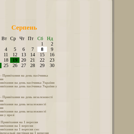
Серпень
Вт
Ср
Чт
Пт
Сб
Нд
1
2
4
5
6
7
8
9
11
12
13
14
15
16
18
19
20
21
22
23
25
26
27
28
29
30
 - Привітання на день пасічника
ни
ивітання на день пасічника України
ивітання на день пасічника України у
 - Привітання на день незалежності
ни
ивітання на день незалежності
ни
ивітання на день незалежності
ни у прозі
- Привітання на 1 вересня
ивітання на 1 вересня
ивітання на 1 вересня смс
іверсальні листівки на 1 вересня