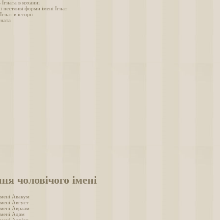
 Ігната в коханні
і пестливі форми імені Ігнат
Ігнат в історії
гната
ня чоловічого імені
імені Авакум
імені Август
імені Авраам
імені Адам