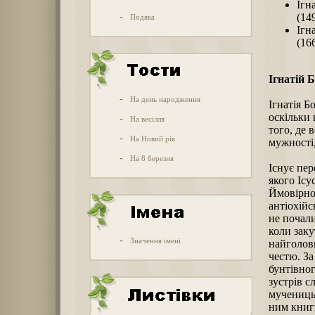
Ігн
-
(14
Подяка
Ігн
(16
Ігнатій 
-
На день народження
Ігнатія Б
оскільки 
-
На весілля
того, де 
-
На Новий рік
мужності,
-
На 8 березня
Існує пер
якого Ісу
Ймовірно
антіохійс
не почали
коли заку
-
Значення імені
найголовн
честю. За
бунтівно
зустрів с
мученицьк
ним книги