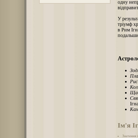
одну непр
відправит
У результ
тріумф хр
в Рим Іг
подальши
Астроло
Зод
Пла
Рис
Кол
Щас
Свя
Ігн
Кам
Ім'я І
Значення і