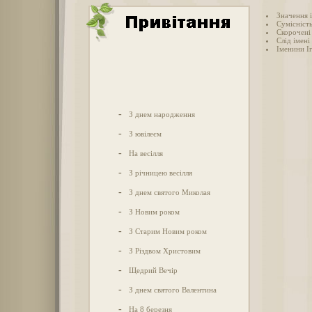
Значення і
Сумісність
Скорочені 
Слід імені 
Іменини І
-
З днем народження
-
З ювілеєм
-
На весілля
-
З річницею весілля
-
З днем святого Миколая
-
З Новим роком
-
З Старим Новим роком
-
З Різдвом Христовим
-
Щедрий Вечір
-
З днем святого Валентина
-
На 8 березня