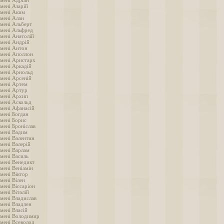
імені Адріан
мені Азарій
імені Аким
імені Алан
імені Альберт
імені Альфред
імені Анатолій
імені Андрій
імені Антон
імені Аполлон
імені Аристарх
імені Аркадій
імені Арнольд
імені Арсеній
імені Артем
імені Артур
імені Архип
імені Аскольд
імені Афанасій
імені Богдан
імені Борис
мені Броніслав
імені Вадим
імені Валентин
мені Валерій
імені Варлам
імені Василь
імені Венедикт
мені Веніамін
мені Віктор
мені Вілен
мені Віссаріон
мені Віталій
імені Владислав
імені Владлен
мені Власій
імені Володимир
імені Всеволод