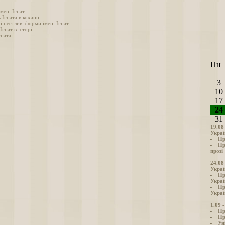
мені Ігнат
 Ігната в коханні
і пестливі форми імені Ігнат
Ігнат в історії
гната
Пн
3
10
17
24
31
19.08
Украї
Пр
Пр
прозі
24.08
Украї
Пр
Украї
Пр
Украї
1.09 
Пр
Пр
Ун