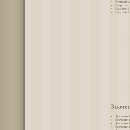
Сумісність
Скорочені 
Слід імені 
Іменини І
Значен
Значення 
Значення 
Значення 
Значення 