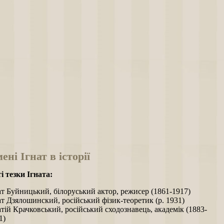
мені Ігнат в історії
і тезки Ігната:
ат Буйницький, білоруський актор, режисер (1861-1917)
ат Дзялошинский, російський фізик-теоретик (р. 1931)
атій Крачковський, російський сходознавець, академік (1883-
1)