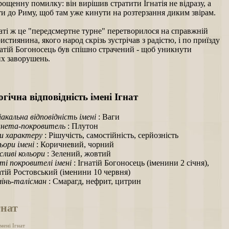
ощенну помилку: він вирішив стратити Ігнатія не відразу, а
и до Риму, щоб там уже кинути на розтерзання диким звірам.
аті ж це "передсмертне турне" перетворилося на справжній
истиянина, якого народ скрізь зустрічав з радістю, і по приїзду
натій Богоносець був спішно страчений - щоб уникнути
х заворушень.
гічна відповідність імені Ігнат
іакальна відповідність імені
: Ваги
нета-покровитель
: Плутон
и характеру
: Рішучість, самостійність, серйозність
ьори імені
: Коричневий, чорний
ливі кольори
: Зелений, жовтий
ті покровителі імені
: Ігнатій Богоносець (іменини 2 січня),
атій Ростовський (іменини 10 червня)
інь-талісман
: Смарагд, нефрит, цитрин
гнат
мені Ігнат