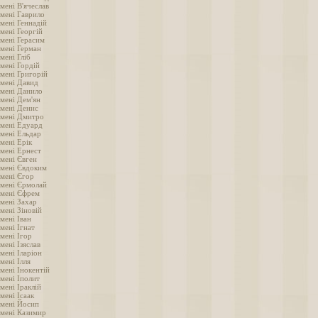
мені В'ячеслав
імені Гаврило
мені Геннадій
мені Георгій
імені Герасим
імені Герман
мені Гліб
мені Гордій
імені Григорій
імені Давид
імені Данило
імені Дем'ян
імені Денис
імені Дмитро
імені Едуард
імені Ельдар
мені Ерік
імені Ернест
імені Євген
імені Євдоким
імені Єгор
імені Єрмолай
імені Єфрем
імені Захар
мені Зіновій
мені Іван
мені Ігнат
мені Ігор
мені Ізяслав
мені Іларіон
мені Ілля
мені Інокентій
мені Іполит
мені Іраклій
мені Ісаак
імені Йосип
імені Казимир