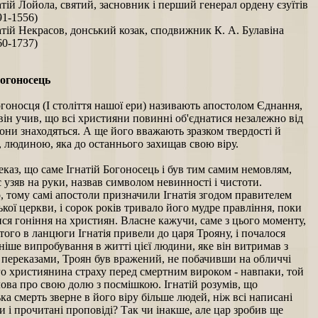
атій Лойола, святий, засновник і перший генерал ордену єзуїтів
91-1556)
атій Некрасов, донський козак, сподвижник К. А. Булавіна
60-1737)
Богоносець
огоносця (I століття нашої ери) називають апостолом Єднання,
він учив, що всі християни повинні об'єднатися незалежно від
вони знаходяться. А ще його вважають зразком твердості й
 людиною, яка до останнього захищав свою віру.
еказ, що саме Ігнатій Богоносець і був тим самим немовлям,
с узяв на руки, назвав символом невинності і чистоти.
, тому самі апостоли призначили Ігнатія згодом правителем
ької церкви, і сорок років тривало його мудре правління, поки
ся гоніння на християн. Власне кажучи, саме з цього моменту,
того в ланцюги Ігнатія привели до царя Трояну, і почалося
іше випробування в житті цієї людини, яке він витримав з
 переказами, Троян був вражений, не побачивши на обличчі
го християнина страху перед смертним вироком - навпаки, той
лова про свою долю з посмішкою. Ігнатій розумів, що
а смерть зверне в його віру більше людей, ніж всі написані
 і прочитані проповіді? Так чи інакше, але цар зробив ще