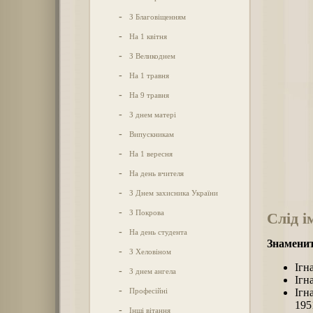
-
З Благовіщенням
-
На 1 квітня
-
З Великоднем
-
На 1 травня
-
На 9 травня
-
З днем матері
-
Випускникам
-
На 1 вересня
-
На день вчителя
-
З Днем захисника України
-
З Покрова
Слід і
-
На день студента
Знаменит
-
З Хеловіном
Ігн
-
З днем ангела
Ігн
-
Професійні
Ігн
195
-
Інші вітання